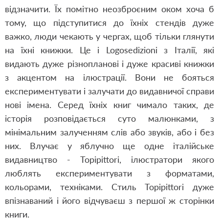
відзначити. Їх помітно неозброєним оком хоча б
тому, що підступитися до їхніх стендів дуже
важко, люди чекають у чергах, щоб тільки глянути
на їхні книжки.
Це і Logosedizioni з Італії, які
видають дуже різнопланові і дуже красиві книжки
з акцентом на ілюстрації. Вони не бояться
експериментувати і залучати до видавничої справи
нові імена. Серед їхніх книг чимало таких, де
історія розповідається суто малюнками, з
мінімальним залученням слів або звуків, або і без
них. Влучає у яблучно ще одне італійське
видавництво - Topipittori, ілюстратори якого
люблять експериментувати з форматами,
кольорами, техніками. Стиль Topipittori дуже
впізнаваний і його відчуваєш з першої ж сторінки
книги.