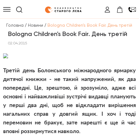
/
/
Головна
Новини
Bologna Children's Book Fair. День третій
Bologna Children's Book Fair. День третій
02.04.2015
Третій день Болонського міжнародного ярмарку
дитячої книжки - не такий напружений, як два
попередні. Це, зрештою, й зрозуміло, адже всі
основні і найважливіші зустрічі видавці планують
у перші два дні, щоб не відкладати вирішення
нагальних справ у довгий ящик. І хоч і тоді
перемовин не бракує, зате нарешті є ще й час
вповні роззирнутися навколо.