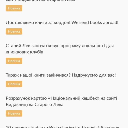
Новина
Доставляємо книги за кордон! We send books abroad!
Новина
Старий Лев започатковує програму лояльності для
книжкових клубів
Новина
Тираж нашої книги закінчився? Надрукуємо для вас!
Новина
Розрахунок картою «Національний кешбек» на сайті
Видавництва Старого Лева
Новина
10 причин відвідати BestsellerFest у Львові 7-9 серпня