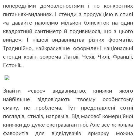
попередніми домовленостями і по конкретних
питаннях-виданнях. І стенди з продукцією в стилі
«а давайте наклеїмо мільйон блискіток на один
квадратний сантиметр й подивимося, що з цього
вийде». І нішеві видавництва різних форматів.
Традиційно, найкрасивіше оформлені національні
стенди країн, зокрема Латвії, Чехії, Чилі, Франції,
Естонії...
Знайти «своє» видавництво, книжки якого
найбільше відповідають твоєму особистому
смаку, не проблема. Тут представлені сотні
поглядів, стилів, напрямів. Від масової комерційної
книжки до дуже екстравагантної. Але все ж кілька
фаворитів для відвідувачів ярмарку можна