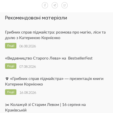
Рекомендовані матеріали
Грибних справ підмайстра: розмова про магію, ліси та
долю з Катериною Корнієнко
Події
06.08.2026
«Видавництво Старого Лева» на BestsellerFest
Події
07.08.2026
🍄 «Грибних справ підмайстра» — презентація книги
Катерини Корнієнко
Події
16.08.2026
✂️ Колажуй зі Старим Левом | 16 серпня на
Краківській