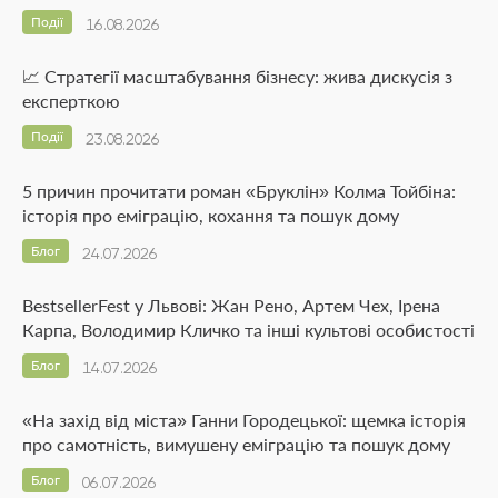
Події
16.08.2026
📈 Стратегії масштабування бізнесу: жива дискусія з
експерткою
Події
23.08.2026
5 причин прочитати роман «Бруклін» Колма Тойбіна:
історія про еміграцію, кохання та пошук дому
Блог
24.07.2026
BestsellerFest у Львові: Жан Рено, Артем Чех, Ірена
Карпа, Володимир Кличко та інші культові особистості
Блог
14.07.2026
«На захід від міста» Ганни Городецької: щемка історія
про самотність, вимушену еміграцію та пошук дому
Блог
06.07.2026