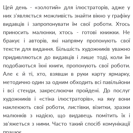
Цей день - «золотий» для ілюстраторів, адже у
них з'являється можливість знайти вікно у графіку
видавців і запропонувати їм свої роботи. Хтось
приносить малюнки, хтось - готові книжки. Не
бракує і авторів, які напряму пропонують свої
тексти для видання. Більшість художників уважно
придивляються до видавців і лише тоді, коли їм
подобаються їхні книги, пропонують свої роботи.
Але є й ті, хто, взявши в руки карту ярмарку,
методично один за одним обходить всі павільйони
і всі стенди, закреслюючи пройдені. До послуг
художників і «стіна ілюстраторів», на яку вони
наклеюють свої роботи, листівки, візитки, зразки
малюнків з надією, що видавець помітить їх і
зв'яжеться з ними. Часто такий спосіб комунікації
працює.