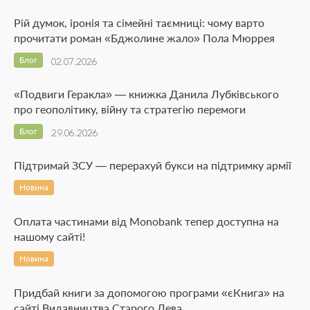
Рій думок, іронія та сімейні таємниці: чому варто
прочитати роман «Бджолине жало» Пола Мюррея
Блог
02.07.2026
«Подвиги Геракла» — книжка Данила Лубківського
про геополітику, війну та стратегію перемоги
Блог
29.06.2026
Підтримай ЗСУ — перерахуй букси на підтримку армії
Новина
Оплата частинами від Monobank тепер доступна на
нашому сайті!
Новина
Придбай книги за допомогою програми «єКнига» на
сайті Видавництва Старого Лева