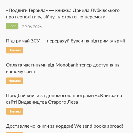
«Подвиги Геракла» — книжка Данила Лубківського
про геополітику, війну та стратегію перемоги
Блог
29.06.2026
Підтримай ЗСУ — перерахуй букси на підтримку армії
Новина
Оплата частинами від Monobank тепер доступна на
нашому сайті!
Новина
Придбай книги за допомогою програми «єКнига» на
сайті Видавництва Старого Лева
Новина
Доставляємо книги за кордон! We send books abroad!