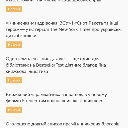
Новина
«Книжечка-мандрівочка. ЗСУ» і «Єнот Ракета та інші
герої» — у матеріалі The New York Times про українські
дитячі книжки
Новина
Один комплект книг для вас — ще один для
бібліотеки: на BestsellerFest діятиме благодійна
книжкова ініціатива
Новина
Книжковий «Трамвайчик» запрацював у новому
форматі: тепер там кожна книжка зі знижкою
Новина
Оголошено довгий список премії книжкових блогерів