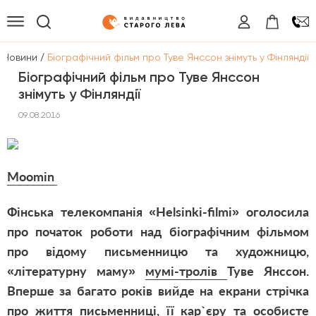
/
Новини
Біографічний фільм про Туве Янссон знімуть у Фінляндії
Біографічний фільм про Туве Янссон
знімуть у Фінляндії
09.08.2016
Moomin
Фінська телекомпанія «Helsinki-filmi» оголосила
про початок роботи над біографічним фільмом
про відому письменницю та художницю,
«літературну маму»
мумі-тролів
Туве Янссон.
Вперше за багато років вийде на екрани стрічка
про життя письменниці, її кар`єру та особисте