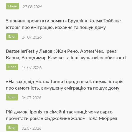
Події
23.08.2026
5 причин прочитати роман «Бруклін» Колма Тойбіна:
історія про еміграцію, кохання та пошук дому
Блог
24.07.2026
BestsellerFest у Львові: Жан Рено, Артем Чех, Ірена
Карпа, Володимир Кличко та інші культові особистості
Блог
14.07.2026
«На захід від міста» Ганни Городецької: щемка історія
про самотність, вимушену еміграцію та пошук дому
Блог
06.07.2026
Рій думок, іронія та сімейні таємниці: чому варто
прочитати роман «Бджолине жало» Пола Мюррея
Блог
02.07.2026