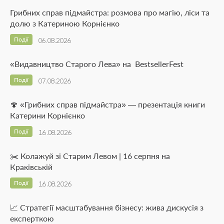
Грибних справ підмайстра: розмова про магію, ліси та
долю з Катериною Корнієнко
Події
06.08.2026
«Видавництво Старого Лева» на BestsellerFest
Події
07.08.2026
🍄 «Грибних справ підмайстра» — презентація книги
Катерини Корнієнко
Події
16.08.2026
✂️ Колажуй зі Старим Левом | 16 серпня на
Краківській
Події
16.08.2026
📈 Стратегії масштабування бізнесу: жива дискусія з
експерткою