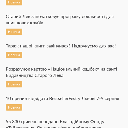
Новина
Старий Лев започатковує програму лояльності для
книжкових клубів
Новина
Тираж нашої книги закінчився? Надрукуємо для вас!
Новина
Розрахунок картою «Національний кешбек» на сайті
Видавництва Старого Лева
Новина
10 причин відвідати BestsellerFest у Львові 7-9 серпня
Новина
55 330 гривень передано Благодійному Фонду
«Таблеточки». Як минув місяць добрих справ