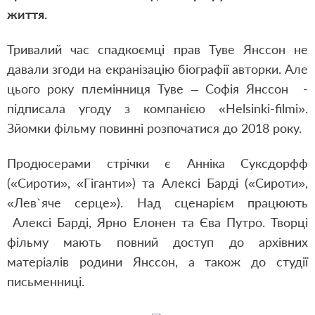
життя.
Тривалий час спадкоємці прав Туве Янссон не
давали згоди на екранізацію біографії авторки. Але
цього року племінниця Туве – Софія Янссон -
підписала угоду з компанією «Helsinki-filmi».
Зйомки фільму повинні розпочатися до 2018 року.
Продюсерами стрічки є Анніка Суксдорфф
(«Сироти», «Гіганти») та Алексі Барді («Сироти»,
«Лев
`яче серце»). Над сценарієм працюють
Алексі Барді, Ярно Елонен та Єва Путро. Творці
фільму мають повний доступ до архівних
матеріалів родини Янссон, а також до студії
письменниці.