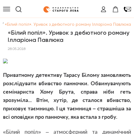
/
и
«Білий попіл». Уривок з дебютного роману Ілларіона Павлюка
«Білий попіл». Уривок з дебютного роману
Ілларіона Павлюка
28.05.2018
Приватному детективу Тарасу Білому замовляють
розслідувати вбивство панночки. Обвинувачують
семінариста Хому Брута, справа ніби геть
зрозуміла...
Втім, хутір, де сталося вбивство,
приховує таємницю. І ця таємниця – страшніша за
всі оповідки про панночку, яка встала з гробу.
«Білий попіл» – атмосферний та динамічний