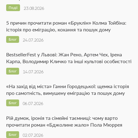
Події
23.08.2026
5 причин прочитати роман «Бруклін» Колма Тойбіна:
історія про еміграцію, кохання та пошук дому
Блог
24.07.2026
BestsellerFest у Львові: Жан Рено, Артем Чех, Ірена
Карпа, Володимир Кличко та інші культові особистості
Блог
14.07.2026
«На захід від міста» Ганни Городецької: щемка історія
про самотність, вимушену еміграцію та пошук дому
Блог
06.07.2026
Рій думок, іронія та сімейні таємниці: чому варто
прочитати роман «Бджолине жало» Пола Мюррея
Блог
02.07.2026