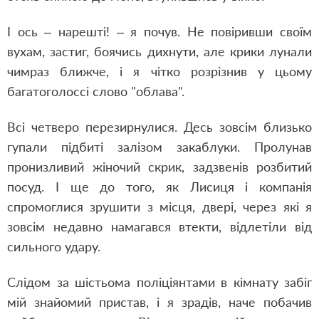
І ось – нарешті! – я почув. Не повіривши своїм
вухам, застиг, боячись дихнути, але крики лунали
чимраз ближче, і я чітко розрізнив у цьому
багатоголоссі слово "облава".
Всі четверо перезирнулися. Десь зовсім близько
гупали підбиті залізом закаблуки. Пролунав
пронизливий жіночий скрик, задзвенів розбитий
посуд. І ще до того, як Лисиця і компанія
спромоглися зрушити з місця, двері, через які я
зовсім недавно намагався втекти, відлетіли від
сильного удару.
Слідом за шістьома поліціянтами в кімнату забіг
мій знайомий пристав, і я зрадів, наче побачив