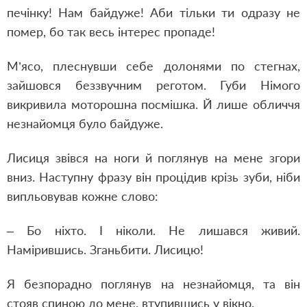
печінку! Нам байдуже! Аби тільки ти одразу не
помер, бо так весь інтерес пропаде!
М’ясо, плеснувши себе долонями по стегнах,
зайшовся беззвучним реготом. Губи Німого
викривила моторошна посмішка. Й лише обличчя
незнайомця було байдуже.
Лисиця звівся на ноги й поглянув на мене згори
вниз. Наступну фразу він процідив крізь зуби, ніби
випльовував кожне слово:
– Бо ніхто. І ніколи. Не лишався живий.
Намірившись. Зганьбити. Лисицю!
Я безпорадно поглянув на незнайомця, та він
стояв спиною до мене, втупившись у вікно.