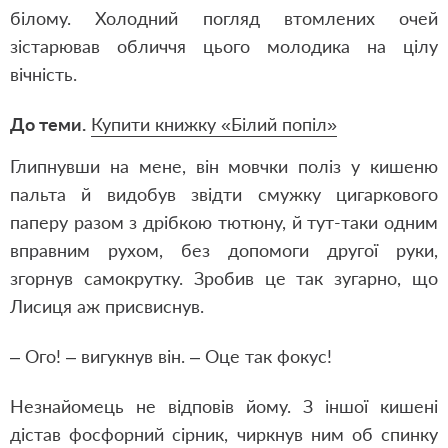
білому. Холодний погляд втомлених очей
зістарював обличчя цього молодика на цілу
вічність.
До теми.
Купити книжку «Білий попіл»
Глипнувши на мене, він мовчки поліз у кишеню
пальта й видобув звідти смужку цигаркового
паперу разом з дрібкою тютюну, й тут-таки одним
вправним рухом, без допомоги другої руки,
згорнув самокрутку. Зробив це так зугарно, що
Лисиця аж присвиснув.
– Ого! – вигукнув він. – Оце так фокус!
Незнайомець не відповів йому. З іншої кишені
дістав фосфорний сірник, чиркнув ним об спинку