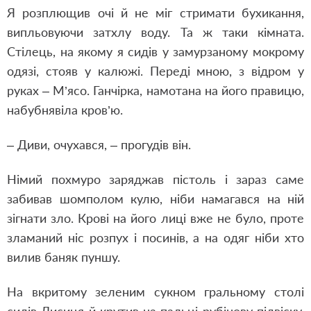
Я розплющив очі й не міг стримати бухикання,
випльовуючи затхлу воду. Та ж таки кімната.
Стілець, на якому я сидів у замурзаному мокрому
одязі, стояв у калюжі. Переді мною, з відром у
руках – М’ясо. Ганчірка, намотана на його правицю,
набубнявіла кров’ю.
– Диви, очухався, – прогудів він.
Німий похмуро заряджав пістоль і зараз саме
забивав шомполом кулю, ніби намагався на ній
зігнати зло. Крові на його лиці вже не було, проте
зламаний ніс розпух і посинів, а на одяг ніби хто
вилив баняк пуншу.
На вкритому зеленим сукном гральному столі