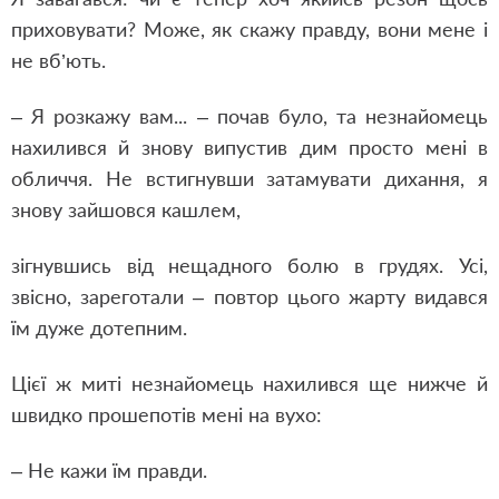
приховувати? Може, як скажу правду, вони мене і
не вб’ють.
– Я розкажу вам... – почав було, та незнайомець
нахилився й знову випустив дим просто мені в
обличчя. Не встигнувши затамувати дихання, я
знову зайшовся кашлем,
зігнувшись від нещадного болю в грудях. Усі,
звісно, зареготали – повтор цього жарту видався
їм дуже дотепним.
Цієї ж миті незнайомець нахилився ще нижче й
швидко прошепотів мені на вухо:
– Не кажи їм правди.