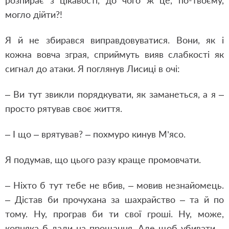
розпирає з цікавості, до чого ж це, по-твоєму,
могло дійти?!
Я й не збирався виправдовуватися. Вони, як і
кожна вовча зграя, сприймуть вияв слабкості як
сигнал до атаки. Я поглянув Лисиці в очі:
– Ви тут звикли порядкувати, як заманеться, а я –
просто рятував своє життя.
– І що – врятував? – похмуро кинув М’ясо.
Я подумав, що цього разу краще промовчати.
– Ніхто б тут тебе не вбив, – мовив незнайомець.
– Дістав би прочухана за шахрайство – та й по
тому. Ну, програв би ти свої гроші. Ну, може,
копняка б дали на прощання. Але щоб убивати –