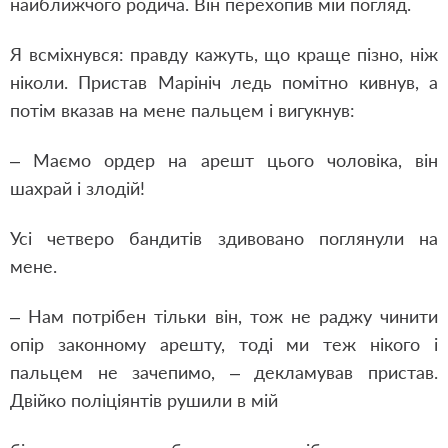
найближчого родича. Він перехопив мій погляд.
Я всміхнувся: правду кажуть, що краще пізно, ніж
ніколи. Пристав Марініч ледь помітно кивнув, а
потім вказав на мене пальцем і вигукнув:
– Маємо ордер на арешт цього чоловіка, він
шахрай і злодій!
Усі четверо бандитів здивовано поглянули на
мене.
– Нам потрібен тільки він, тож не раджу чинити
опір законному арешту, тоді ми теж нікого і
пальцем не зачепимо, – декламував пристав.
Двійко поліціянтів рушили в мій