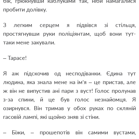
бік, грюкнувши каблуками так, ніби намагалися
пробити долівку.
З легким серцем я підвівся зі стільця,
простягнувши руки поліціянтам, щоб вони тут-
таки мене закували.
– Тарасе!
Я аж підскочив од несподіванки. Єдина тут
людина, яка знала мене на ім’я – це пристав, але
ж він не випустив ані пари з вуст! Голос пролунав
з-за спини, й це був голос незнайомця. Я
озирнувся. Він тримав у обох руках по скляній
гасовій лампі, які щойно зняв зі стіни.
– Біжи, – прошепотів він самими вустами,