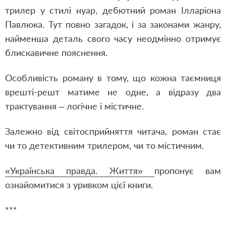
трилер у стилі нуар, дебютний роман Ілларіона
Павлюка. Тут повно загадок, і за законами жанру,
найменша деталь свого часу неодмінно отримує
блискавичне пояснення.
Особливість роману в тому, що кожна таємниця
врешті-решт матиме не одне, а відразу два
трактування – логічне і містичне.
Залежно від світосприйняття читача, роман стає
чи то детективним трилером, чи то містичним.
«Українська правда. Життя»
пропонує вам
ознайомитися з уривком цієї книги.
***