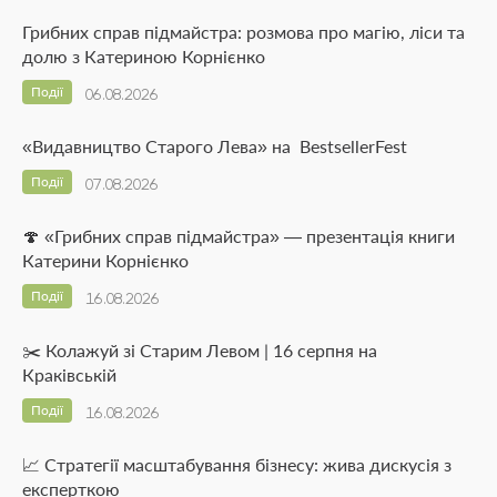
Грибних справ підмайстра: розмова про магію, ліси та
долю з Катериною Корнієнко
Події
06.08.2026
«Видавництво Старого Лева» на BestsellerFest
Події
07.08.2026
🍄 «Грибних справ підмайстра» — презентація книги
Катерини Корнієнко
Події
16.08.2026
✂️ Колажуй зі Старим Левом | 16 серпня на
Краківській
Події
16.08.2026
📈 Стратегії масштабування бізнесу: жива дискусія з
експерткою