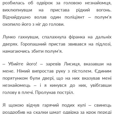
розбилась об одвірок за головою незнайомця,
вихлюпнувши на пристава рідкий вогонь.
Відчайдушно волав один поліціянт – полум’я
охопило його з ніг до голови.
Лунко гахнувши, спалахнула фіранка на дальніх
дверях. Горопашний пристав звивався на підлозі,
намагаючись збити полум’я.
– Убийте його! – заревів Лисиця, вказавши на
мене. Німий випростав руку з пістолем. Єдиним
порятунком були двері, що на них вказував мені
незнайомець – і я кинувся до них, увібгавши
голову в плечі. Пролунав постріл.
Я щокою відчув гарячий подих кулі – свинець
роздробив на скалки шмат одвірка за крок переді