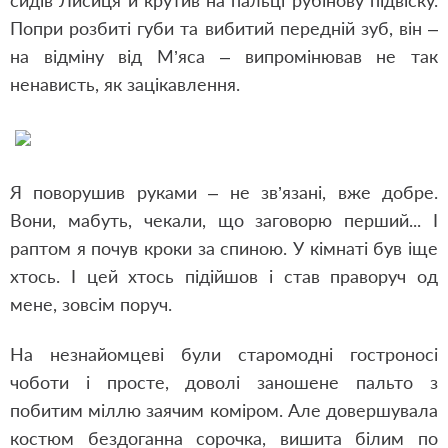
сидів Лисиця й крутив на пальці рубінову підвіску.
Попри розбиті губи та вибитий передній зуб, він –
на відміну від М’яса – випромінював не так
ненависть, як зацікавлення.
Я поворушив руками – не зв’язані, вже добре.
Вони, мабуть, чекали, що заговорю перший... І
раптом я почув кроки за спиною. У кімнаті був іще
хтось. І цей хтось підійшов і став праворуч од
мене, зовсім поруч.
На незнайомцеві були старомодні гостроносі
чоботи і просте, доволі заношене пальто з
побитим міллю заячим коміром. Але довершувала
костюм бездоганна сорочка, вишита білим по