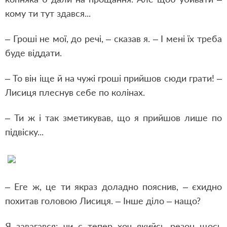
кому ти тут здався...
– Гроші не мої, до речі, – сказав я. – І мені їх треба
буде віддати.
– То він іще й на чужі гроші прийшов сюди грати! –
Лисиця плеснув себе по колінах.
– Ти ж і так зметикував, що я прийшов лише по
підвіску...
– Еге ж, це ти якраз доладно пояснив, – єхидно
похитав головою Лисиця. – Інше діло – нащо?
Я завагався: чи є тепер хоч якийсь резон щось