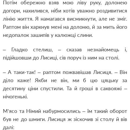
Потім обережно взяв мою ліву руку, долонею
догори, нахилився, ніби хотів уважно роздивитися
лінію життя. Я намагався висмикнути, але не зміг.
Раптом він харкнув мені на долоню, й за мить його
недопалок зашипів у калюжці слини.
– Гладко стелиш, – сказав незнайомець і,
підійшовши до Лисиці, сів поруч із ним на столі.
– А таки-так! – раптом пожвавішав Лисиця. – Він
діло каже! Якби не він, ми б цю цяцьку за
десятину ціни спустили. Та й гроші в саквояжі –
нічогенькі.
М’ясо та Німий набурмосились – їм такий оборот
був не до шмиги. Лисиця ж зіскочив зі столу й вів
далі: