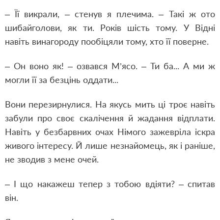
– Її викрали, – стенув я плечима. – Такі ж ото
шибайголови, як ти. Років шість тому. У Відні
навіть винагороду пообіцяли тому, хто її поверне.
– Он воно як! – озвався М’ясо. – Ти ба... А ми ж
могли її за безцінь оддати...
Вони перезирнулися. На якусь мить ці троє навіть
забули про своє скалічення й жадання відплати.
Навіть у безбарвних очах Німого зажевріла іскра
живого інтересу. Й лише незнайомець, як і раніше,
не зводив з мене очей.
– І що накажеш тепер з тобою вдіяти? – спитав
він.