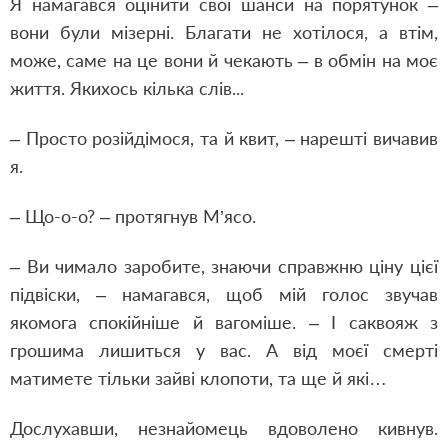
Я намагався оцінити свої шанси на порятунок –
вони були мізерні. Благати не хотілося, а втім,
може, саме на це вони й чекають – в обмін на моє
життя. Якихось кілька слів...
– Просто розійдімося, та й квит, – нарешті вичавив
я.
– Що-о-о? – протягнув М’ясо.
– Ви чимало заробите, знаючи справжню ціну цієї
підвіски, – намагався, щоб мій голос звучав
якомога спокійніше й вагоміше. – І саквояж з
грошима лишиться у вас. А від моєї смерті
матимете тільки зайві клопоти, та ще й які…
Дослухавши, незнайомець вдоволено кивнув.