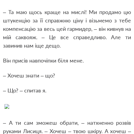
– Та маю щось краще на мислі! Ми продамо цю
штукенцію за її справжню ціну і візьмемо з тебе
компенсацію за весь цей гармидер, – він кивнув на
мій саквояж. – Це все справедливо. Але ти
завинив нам іще дещо.
Він присів навпочіпки біля мене.
– Хочеш знати – що?
– Що? – спитав я.
– А ти сам зможеш обрати, – натхненно розвів
руками Лисиця. – Хочеш – твою шкіру. А хочеш –