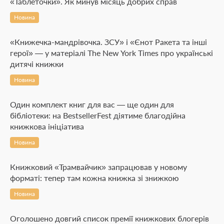
«Таблеточки». Як минув місяць добрих справ
Новина
«Книжечка-мандрівочка. ЗСУ» і «Єнот Ракета та інші
герої» — у матеріалі The New York Times про українські
дитячі книжки
Новина
Один комплект книг для вас — ще один для
бібліотеки: на BestsellerFest діятиме благодійна
книжкова ініціатива
Новина
Книжковий «Трамвайчик» запрацював у новому
форматі: тепер там кожна книжка зі знижкою
Новина
Оголошено довгий список премії книжкових блогерів