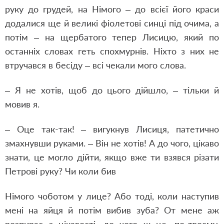
руку до грудей, на Німого – до всієї його краси
додалися ще й великі фіолетові синці під очима, а
потім – на щербатого тепер Лисицю, який по
останніх словах геть спохмурнів. Ніхто з них не
втручався в бесіду – всі чекали мого слова.
– Я не хотів, щоб до цього дійшло, – тільки й
мовив я.
– Оце так-так! – вигукнув Лисиця, патетично
змахнувши руками. – Він не хотів! А до чого, цікаво
знати, це могло дійти, якщо вже ти взявся різати
Петрові руку? Чи коли бив
Німого чоботом у лице? Або тоді, коли наступив
мені на яйця й потім вибив зуба? От мене аж