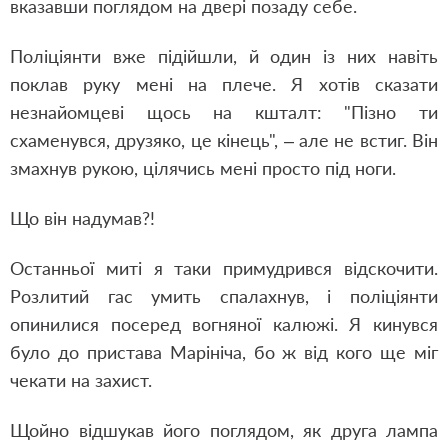
вказавши поглядом на двері позаду себе.
Поліціянти вже підійшли, й один із них навіть
поклав руку мені на плече. Я хотів сказати
незнайомцеві щось на кшталт: "Пізно ти
схаменувся, друзяко, це кінець", – але не встиг. Він
змахнув рукою, цілячись мені просто під ноги.
Що він надумав?!
Останньої миті я таки примудрився відскочити.
Розлитий гас умить спалахнув, і поліціянти
опинилися посеред вогняної калюжі. Я кинувся
було до пристава Марініча, бо ж від кого ще міг
чекати на захист.
Щойно відшукав його поглядом, як друга лампа