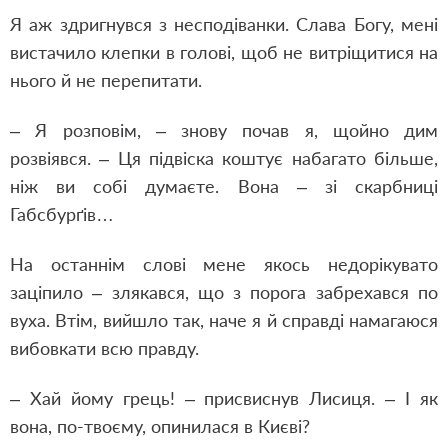
Я аж здригнувся з несподіванки. Слава Богу, мені
вистачило клепки в голові, щоб не витріщитися на
нього й не перепитати.
– Я розповім, – знову почав я, щойно дим
розвіявся. – Ця підвіска коштує набагато більше,
ніж ви собі думаєте. Вона – зі скарбниці
Габсбурґів…
На останнім слові мене якось недорікувато
заціпило – злякався, що з порога забрехався по
вуха. Втім, вийшло так, наче я й справді намагаюся
вибовкати всю правду.
– Хай йому грець! – присвиснув Лисиця. – І як
вона, по-твоєму, опинилася в Києві?