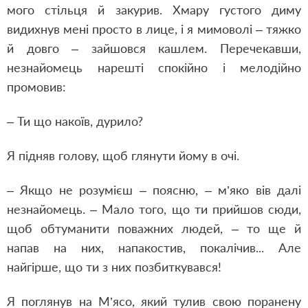
мого стільця й закурив. Хмару густого диму
видихнув мені просто в лице, і я мимоволі – тяжко
й довго – зайшовся кашлем. Перечекавши,
незнайомець нарешті спокійно і мелодійно
промовив:
– Ти що накоїв, дурило?
Я підняв голову, щоб глянути йому в очі.
– Якщо не розумієш – поясню, – м’яко вів далі
незнайомець. – Мало того, що ти прийшов сюди,
щоб обтуманити поважних людей, – то ще й
напав на них, напакостив, покалічив... Але
найгірше, що ти з них позбиткувався!
Я поглянув на М’ясо, який тулив свою поранену