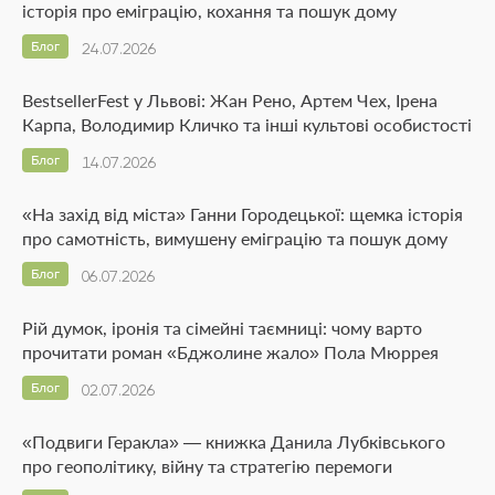
історія про еміграцію, кохання та пошук дому
Блог
24.07.2026
BestsellerFest у Львові: Жан Рено, Артем Чех, Ірена
Карпа, Володимир Кличко та інші культові особистості
Блог
14.07.2026
«На захід від міста» Ганни Городецької: щемка історія
про самотність, вимушену еміграцію та пошук дому
Блог
06.07.2026
Рій думок, іронія та сімейні таємниці: чому варто
прочитати роман «Бджолине жало» Пола Мюррея
Блог
02.07.2026
«Подвиги Геракла» — книжка Данила Лубківського
про геополітику, війну та стратегію перемоги