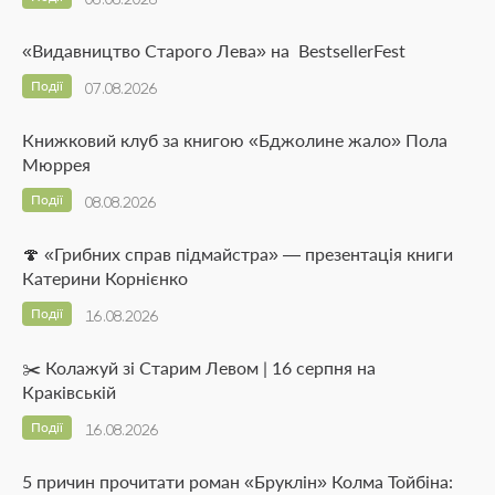
«Видавництво Старого Лева» на BestsellerFest
Події
07.08.2026
Книжковий клуб за книгою «Бджолине жало» Пола
Мюррея
Події
08.08.2026
🍄 «Грибних справ підмайстра» — презентація книги
Катерини Корнієнко
Події
16.08.2026
✂️ Колажуй зі Старим Левом | 16 серпня на
Краківській
Події
16.08.2026
5 причин прочитати роман «Бруклін» Колма Тойбіна: