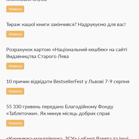
Новина
Тираж нашої книги закінчився? Надрукуємо для вас!
Новина
Розрахунок картою «Національний кешбек» на сайті
Видавництва Старого Лева
Новина
10 причин відвідати BestsellerFest у Львові 7-9 серпня
Новина
55 330 гривень передано Благодійному Фонду
«Таблеточки». Як минув місяць добрих справ
Новина
«Книжечка-мандрівочка. ЗСУ» і «Єнот Ракета та інші