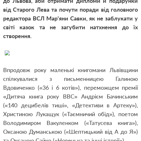
до Львова, аби отримати дипломи й подарунки
від Старого Лева та почути поради від головного
редактора ВСЛ Мар'яни Савки, як не заблукати у
світі казок та не загубити натхнення до їх
створення.
Впродовж року маленькі книгомани Львівщини
спілкувалися з письменницею Галиною
Вдовиченко («36 і 6 котів»), переможцем премії
«Дитяча книга року ВВС» Андрієм Бачинським
(«140 децибелів тиші», «Детективи в Артеку»),
Христиною Лукащук («Таємничий обід»), поетом
Володимиром Вакуленком («Татусева книга»),
Оксаною Думанською («Шептицький від А до Я»)
та Оксаною Сайко («Новенька та інші історії»).