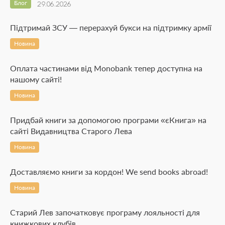
Блог
29.06.2026
Підтримай ЗСУ — перерахуй букси на підтримку армії
Новина
Оплата частинами від Monobank тепер доступна на
нашому сайті!
Новина
Придбай книги за допомогою програми «єКнига» на
сайті Видавництва Старого Лева
Новина
Доставляємо книги за кордон! We send books abroad!
Новина
Старий Лев започатковує програму лояльності для
книжкових клубів