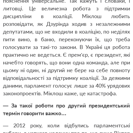
пояснення універсальне. Так кажуть і словаки, і
литовці. Це величезна робота з підтримки
дисципліни в коаліції. Міклош любить
розповідати, як Дзурінда ходив з незалежними
депутатами, що не входили в коаліцію, по неділях
пити вино, в баню, переконуючи їх, що треба
голосувати за такі-то закони. В Україні ця робота
практично не ведеться. Є прем’єр, є президент, які
начебто говорять, що вони одна команда, але при
цьому ні один, ні другий не бере на себе повноту
відповідальності за підтримку коаліції. За деякими
даними, парламент голосує лише за 40% урядових
законопроектів. Міклош каже, це катастрофа.
— За такої роботи про другий президентський
термін говорити важко…
— 2012 року, коли відбулись парламентські