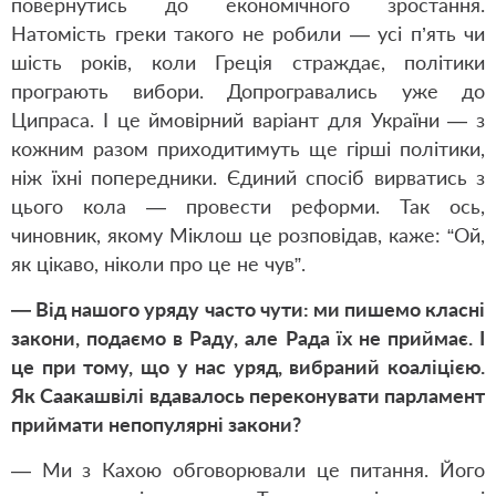
повернутись до економічного зростання.
Натомість греки такого не робили — усі п’ять чи
шість років, коли Греція страждає, політики
програють вибори. Допрогравались уже до
Ципраса. І це ймовірний варіант для України — з
кожним разом приходитимуть ще гірші політики,
ніж їхні попередники. Єдиний спосіб вирватись з
цього кола — провести реформи. Так ось,
чиновник, якому Міклош це розповідав, каже: “Ой,
як цікаво, ніколи про це не чув”.
— Від нашого уряду часто чути: ми пишемо класні
закони, подаємо в Раду, але Рада їх не приймає. І
це при тому, що у нас уряд, вибраний коаліцією.
Як Саакашвілі вдавалось переконувати парламент
приймати непопулярні закони?
— Ми з Кахою обговорювали це питання. Його