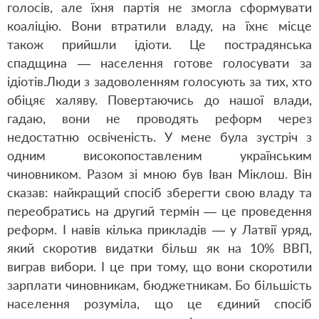
голосів, але їхня партія не змогла сформувати
коаліцію. Вони втратили владу, на їхнє місце
також прийшли ідіоти. Це пострадянська
спадщина — населення готове голосувати за
ідіотів.Люди з задоволенням голосують за тих, хто
обіцяє халяву. Повертаючись до нашої влади,
гадаю, вони не проводять реформ через
недостатню освіченість. У мене була зустріч з
одним високопоставленим українським
чиновником. Разом зі мною був Іван Міклош. Він
сказав: найкращий спосіб зберегти свою владу та
переобратись на другий термін — це проведення
реформ. І навів кілька прикладів — у Латвії уряд,
який скоротив видатки більш як на 10% ВВП,
виграв вибори. І це при тому, що вони скоротили
зарплати чиновникам, бюджетникам. Бо більшість
населення розуміла, що це єдиний спосіб