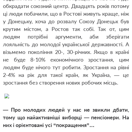
обкрадати союзний центр. Двадцять років потому
ці люди побачили, що в Ростові живуть краще, ніж
у Донецьку, хоча до розвалу Союзу Донецьк був
крутим містом, а Ростов так собі. Так от, цим
людям потрібні аргументи, аби зберігати
лояльність до молодої української державності. А
візьмемо покоління 20-, 30-річних. Якщо в країні
не буде 8-10% економічного зростання, цим
людям буде нічого тут робити. Зростання на рівні
2-4% на рік для такої країн, як Украї­на, — це
зростання без створення нових робочих місць.
— Про молодих людей у нас не звикли дбати,
тому що найактивніші виборці — пенсіонери. На
них і орієнтовані усі “покращення”…