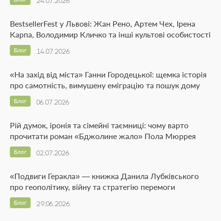
24.07.2026
BestsellerFest у Львові: Жан Рено, Артем Чех, Ірена
Карпа, Володимир Кличко та інші культові особистості
Блог
14.07.2026
«На захід від міста» Ганни Городецької: щемка історія
про самотність, вимушену еміграцію та пошук дому
Блог
06.07.2026
Рій думок, іронія та сімейні таємниці: чому варто
прочитати роман «Бджолине жало» Пола Мюррея
Блог
02.07.2026
«Подвиги Геракла» — книжка Данила Лубківського
про геополітику, війну та стратегію перемоги
Блог
29.06.2026