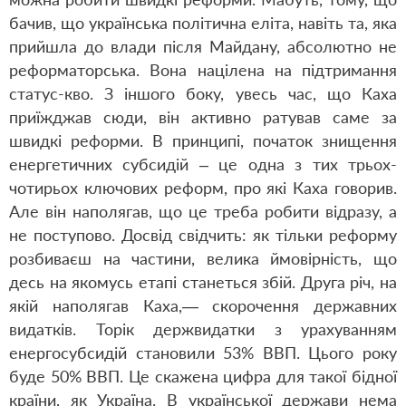
бачив, що українська політична еліта, навіть та, яка
прийшла до влади після Майдану, абсолютно не
реформаторська. Вона націлена на підтримання
статус-кво. З іншого боку, увесь час, що Каха
приїжджав сюди, він активно ратував саме за
швидкі реформи. В принципі, початок знищення
енергетичних субсидій – це одна з тих трьох-
чотирьох ключових реформ, про які Каха говорив.
Але він наполягав, що це треба робити відразу, а
не поступово. Досвід свідчить: як тільки реформу
розбиваєш на частини, велика ймовірність, що
десь на якомусь етапі станеться збій. Друга річ, на
якій наполягав Каха,— скорочення державних
видатків. Торік держвидатки з урахуванням
енергосубсидій становили 53% ВВП. Цього року
буде 50% ВВП. Це скажена цифра для такої бідної
країни, як Україна. В української держави нема