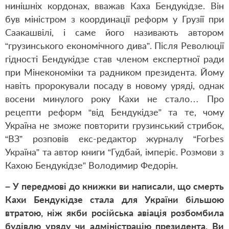
нинішніх кордонах, вважав Каха Бендукідзе. Він
був міністром з координації реформ у Грузії при
Саакашвілі, і саме його називають автором
“грузинського економічного дива”. Після Революції
гідності Бендукідзе став членом експертної ради
при Мінекономіки та радником президента. Йому
навіть пророкували посаду в новому уряді, однак
восени минулого року Кахи не стало… Про
рецепти реформ “від Бендукідзе” та те, чому
Україна не зможе повторити грузинський стрибок,
“ВЗ” розповів екс-редактор журналу “Forbes
Україна” та автор книги “Гудбай, імперіє. Розмови з
Кахою Бендукідзе” Володимир Федорін.
– У передмові до книжки ви написали, що смерть
Кахи Бендукідзе стала для України більшою
втратою, ніж якби російська авіація розбомбила
будівлю уряду чи адміністрацію президента. Ви