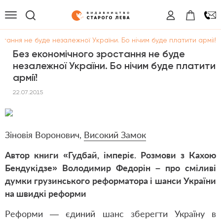
стання не буде незалежної України. Бо нічим буде платити армії!
Без економічного зростання не буде
незалежної України. Бо нічим буде платити
армії!
22.07.2015
Зіновія Воронович,
Високий Замок
Автор книги «
Гудбай, імперіє. Розмови з Кахою
Бендукідзе
» Володимир Федорін – про сміливі
думки грузинського реформатора і шанси України
на швидкі реформи
Реформи — єдиний шанс зберегти Україну в