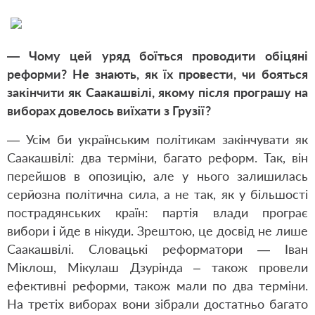
— Чому цей уряд боїться проводити обіцяні
реформи? Не знають, як їх провести, чи бояться
закінчити як Саакашвілі, якому після програшу на
виборах довелось виїхати з Грузії?
— Усім би українським політикам закінчувати як
Саакашвілі: два терміни, багато реформ. Так, він
перейшов в опозицію, але у нього залишилась
серйозна політична сила, а не так, як у більшості
пострадянських країн: партія влади програє
вибори і йде в нікуди. Зрештою, це досвід не лише
Саакашвілі. Словацькі реформатори — Іван
Міклош, Мікулаш Дзурінда – також провели
ефективні реформи, також мали по два терміни.
На третіх виборах вони зібрали достатньо багато