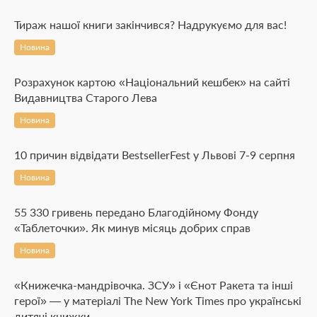
Тираж нашої книги закінчився? Надрукуємо для вас!
Новина
Розрахунок картою «Національний кешбек» на сайті
Видавництва Старого Лева
Новина
10 причин відвідати BestsellerFest у Львові 7-9 серпня
Новина
55 330 гривень передано Благодійному Фонду
«Таблеточки». Як минув місяць добрих справ
Новина
«Книжечка-мандрівочка. ЗСУ» і «Єнот Ракета та інші
герої» — у матеріалі The New York Times про українські
дитячі книжки