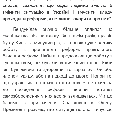
справді вважаєте, що одна людина змогла б
змінити ситуа­цію в Україні і змусити владу
проводити реформи, а не лише говорити про них?
— Бендукідзе значно більше впливав на
суспільство, ніж на владу. За ті вісім разів, що він
був у Києві за минулий рік, він провів дуже велику
роботу з пропаганди реформ, правильного
бачення реформ. Якби він продовжив цю роботу з
суспільством, це був би величезний плюс. Якби
він був живий та здоровий, то зараз був би або
членом уряду, або на підході до цього. Попри те,
що українська політична еліта зовсім не схильна
до проведення реформ, певний інстинкт
самозбереження у них все ж залишається. Ми це
бачимо з призначення Саакашвілі в Одесу.
Президент розуміє, що ситуація погана, випускає