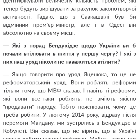
ідентифікували величезну кількість проблем, які
тепер будуть вирішувати за рахунок законотворчої
активності. Гадаю, що з Саакашвілі був би
відмінний прем’єр-міністр, але і в Одесі він
абсолютно на своєму місці.
— Які з порад Бендукідзе щодо України ви б
почали втілювати в життя у першу чергу? І які з
них наш уряд ніколи не наважиться втілити?
— Якщо говорити про уряд Яценюка, то це не
реформаторський уряд. Вони роблять реформи
тільки тому, що МВФ сказав. І навіть ті реформи,
які вони все-таки роблять, не вміють якісно
“продавати” народу. Тобто пояснювати, чому це
треба робити. У лютому 2014 року, відразу після
перемоги Майдану, ми зустрілись з Бендукідзе в
Кобулеті. Він сказав, що не вірить, що в Україні
можна робити швидкі реформи. Мабуть, тому, що