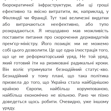
бюрократичної інфраструктури, аби ці гроші
ефективно та якісно витратити, як, наприклад, у
Фінляндії чи Франції. Тут такі величезні видатки
або витрачаються неефективно, або тупо
розкрадаються. Я нещодавно мав можливість
поставити питання про скорочення держвидатків
прем’єр-міністру. Його позиція: ми не можемо
собі цього дозволити. Це ще одна ілюстрація того,
що це не реформаторський уряд. Не той уряд,
який готовий іти на ризиковані радикальні кроки.
Він воліє утримувати безнадійний статус-кво.
Безнадійний у тому плані, що така політика
призвела до того, що Україна стала найбіднішою
країною Європи, найбільш корумпованою,
найбільш економічно не вільною. Рано чи пізно
доведеться щось робити. Очевидно, уже іншому
уряду.