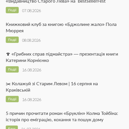
«Видавництво Старого Лева» на BestsellerFest
Події
07.08.2026
Книжковий клуб за книгою «Бджолине жало» Пола
Мюррея
Події
08.08.2026
🍄 «Грибних справ підмайстра» — презентація книги
Катерини Корнієнко
Події
16.08.2026
✂️ Колажуй зі Старим Левом | 16 серпня на
Краківській
Події
16.08.2026
5 причин прочитати роман «Бруклін» Колма Тойбіна:
історія про еміграцію, кохання та пошук дому
Блог