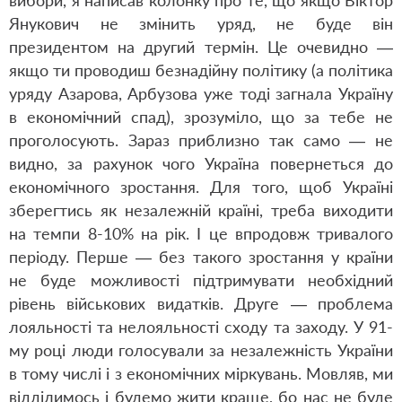
вибори, я написав колонку про те, що якщо Віктор
Янукович не змінить уряд, не буде він
президентом на другий термін. Це очевидно —
якщо ти проводиш безнадійну політику (а політика
уряду Азарова, Арбузова уже тоді загнала Україну
в економічний спад), зрозуміло, що за тебе не
проголосують. Зараз приблизно так само — не
видно, за рахунок чого Україна повернеться до
економічного зростання. Для того, щоб Україні
зберегтись як незалежній країні, треба виходити
на темпи 8-10% на рік. І це впродовж тривалого
періоду. Перше — без такого зростання у країни
не буде можливості підтримувати необхідний
рівень військових видатків. Друге — проблема
лояльності та нелояльності сходу та заходу. У 91-
му році люди голосували за незалежність України
в тому числі і з економічних міркувань. Мовляв, ми
відділимось і будемо жити краще, бо нас не буде