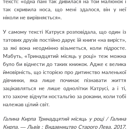
тексті: «одна пані так дивилася на той малюнок і
так скривила носа, що мені здалося, він у неї
ніколи не вирівняється».
У самому тексті Катруся розповідала, що один із
татових друзів постійно дарує їй книги «на виріст»,
за які вона неодмінно візьметься, коли підросте.
Мабуть, «Тринадцятий місяць у році» теж можна
було би віднести до таких книжок. Адже є велика
ймовірність, що історією про дитинство маленької
дівчинки, яка лише починає пізнавати життя
зацікавляться не лише однолітки Катрусі, а і ті,
хто захоче відчути ностальгію за роками, коли тобі
належав цілий світ.
Галина Кирпа Тринадцятий місяць у році / Галина
Кирпа. — Львів : Видавництво Старого Лева, 2017.