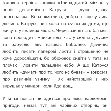
Головна героїня книжки «Тринадцятий місяць у
році» десятирічна Катруся – дуже цікава
персонажка. Вона кмітлива, добра і співчутлива
дівчина. Катруся не схожа на сучасних дітей, що
живуть у великих містах. Через зайнятість батьків,
вона проводить майже весь час у селі із дідусем
та бабусею, яку називає Баболею. Дівчинка
любить писати паперові листи і страшенно не
хоче дорослішати, бо обожнює сидіти у тата на
плечах і ловити пальцями небо. А ще Катруся
любить «думати про те, чого не буває» – зокрема,
про равликів узимку і як найстарший з них
вирушає у мандри, коли йде дощ.
У книзі повісті не йдеться про якісь карколомні
пригоди, немає тут ані чарівних створінь, ані