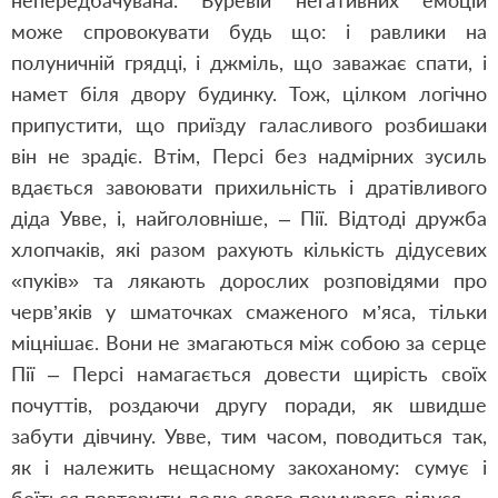
непередбачувана. Буревій негативних емоцій
може спровокувати будь що: і равлики на
полуничній грядці, і джміль, що заважає спати, і
намет біля двору будинку. Тож, цілком логічно
припустити, що приїзду галасливого розбишаки
він не зрадіє. Втім, Персі без надмірних зусиль
вдається завоювати прихильність і дратівливого
діда Увве, і, найголовніше, – Пії. Відтоді дружба
хлопчаків, які разом рахують кількість дідусевих
«пуків» та лякають дорослих розповідями про
черв’яків у шматочках смаженого м’яса, тільки
міцнішає. Вони не змагаються між собою за серце
Пії – Персі намагається довести щирість своїх
почуттів, роздаючи другу поради, як швидше
забути дівчину. Увве, тим часом, поводиться так,
як і належить нещасному закоханому: сумує і