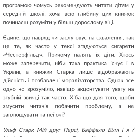
програмою чомусь рекомендують читати дітям у
середній школі, хоча всю глибину цих книжок
починаєш розуміти у більш дорослому віці.
Єдине, що навряд чи заслуговує на схвалення, так
це те, як часто у тексі згадуються сигарети
«Честерфільд». Причому палять їх діти. Хтось
може заперечити, ніби така практика існує і в
Україні, а книжки Старка лише відображають
дійсність і позбавлені моралізаторства. Однак все
одно не зрозуміло, навіщо акцентувати увагу на
згубній звичці так часто. Хіба що для того, щоби
змусити читачів побачити проблему, а не
заплющувати на неї очі?
Ульф Старк Мій друг Персі, Баффало Білл і я /