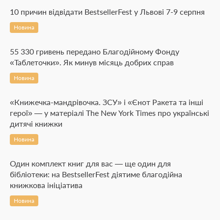
10 причин відвідати BestsellerFest у Львові 7-9 серпня
Новина
55 330 гривень передано Благодійному Фонду
«Таблеточки». Як минув місяць добрих справ
Новина
«Книжечка-мандрівочка. ЗСУ» і «Єнот Ракета та інші
герої» — у матеріалі The New York Times про українські
дитячі книжки
Новина
Один комплект книг для вас — ще один для
бібліотеки: на BestsellerFest діятиме благодійна
книжкова ініціатива
Новина