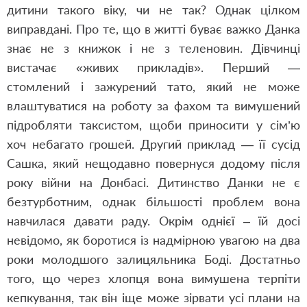
дитини такого віку, чи не так? Однак цілком
виправдані. Про те, що в житті буває важко Данка
знає не з книжок і не з теленовин. Дівчинці
вистачає «живих прикладів». Перший —
стомлений і зажурений тато, який не може
влаштуватися на роботу за фахом та вимушений
підробляти таксистом, щоби приносити у сім’ю
хоч небагато грошей. Другий приклад — її сусід
Сашка, який нещодавно повернуся додому після
року війни на Донбасі. Дитинство Данки не є
безтурботним, однак більшості проблем вона
навчилася давати раду. Окрім однієї – їй досі
невідомо, як боротися із надмірною увагою на два
роки молодшого залицяльника Боді. Достатньо
того, що через хлопця вона вимушена терпіти
кепкування, так він іще може зірвати усі плани на