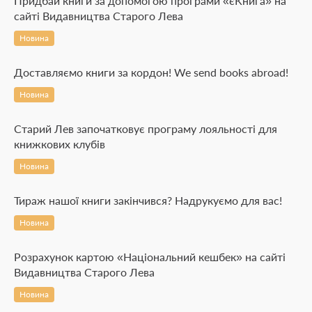
Придбай книги за допомогою програми «єКнига» на
сайті Видавництва Старого Лева
Новина
Доставляємо книги за кордон! We send books abroad!
Новина
Старий Лев започатковує програму лояльності для
книжкових клубів
Новина
Тираж нашої книги закінчився? Надрукуємо для вас!
Новина
Розрахунок картою «Національний кешбек» на сайті
Видавництва Старого Лева
Новина