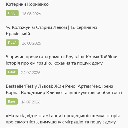
Катерини Корнієнко
Події
16.08.2026
✂️ Колажуй зі Старим Левом | 16 серпня на
Краківській
Події
16.08.2026
5 причин прочитати роман «Бруклін» Колма Тойбіна:
історія про еміграцію, кохання та пошук дому
Блог
24.07.2026
BestsellerFest у Львові: Жан Рено, Артем Чех, Ірена
Карпа, Володимир Кличко та інші культові особистості
Блог
14.07.2026
«На захід від міста» Ганни Городецької: щемка історія
про самотність, вимушену еміграцію та пошук дому