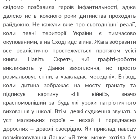
свідомо позбавила героїв інфантильності, адже
далеко не в кожного роки дитинства проходять
райдужно. Не кажучи вже про сьогоднішні реалії,
коли певні території України є тимчасово
окупованими, а на Сході йде війна. Жага зобразити
все реалістично простежується протягом усієї
книги. Навіть Скретч, чиї графіті-роботи
викликають у Данки захоплення, не просто
розмальовує стіни, а «закладає меседжі». Епізод,
коли дитина зображає на мосту гранату та
підписує картину «Ні війні!», значо
красномовніший за будь-які уроки патріотичного
виховання у школі. Втім, деякі судження звучать з
уст маленьких героїв – нехай і передчасно
дорослих – доволі своєрідно. Як приклад наведу
розмірковування Данки: «Я теж, може, хотіла б у