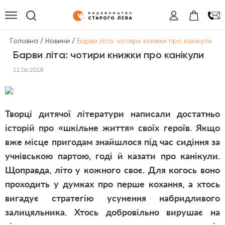
/
/
Головна
Новини
Барви літа: чотири книжки про канікули
Барви літа: чотири книжки про канікули
11.06.2018
Творці дитячої літератури написали достатньо
історій про «шкільне життя» своїх героїв. Якщо
вже місце пригодам знайшлося під час сидіння за
учнівською партою, годі й казати про канікули.
Щоправда, літо у кожного своє. Для когось воно
проходить у думках про перше кохання, а хтось
вигадує стратегію усунення набридливого
залицяльника. Хтось добровільно вирушає на