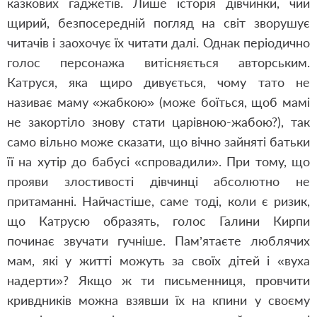
казкових гаджетів. Лише історія дівчинки, чий
щирий, безпосередній погляд на світ зворушує
читачів і заохочує їх читати далі. Однак періодично
голос персонажа витісняється авторським.
Катруся, яка щиро дивується, чому тато не
називає маму «жабкою» (може боїться, щоб мамі
не закортіло знову стати царівною-жабою?), так
само вільно може сказати, що вічно зайняті батьки
її на хутір до бабусі «спровадили». При тому, що
прояви злостивості дівчинці абсолютно не
притаманні. Найчастіше, саме тоді, коли є ризик,
що Катрусю образять, голос Галини Кирпи
починає звучати гучніше. Пам’ятаєте люблячих
мам, які у житті можуть за своїх дітей і «вуха
надерти»? Якщо ж ти письменниця, провчити
кривдників можна взявши їх на кпини у своєму