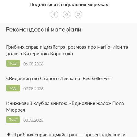
Поділитися в соціальних мережах
Рекомендовані матеріали
Грибних справ підмайстра: розмова про магію, ліси та
долю з Катериною Корнієнко
Події
06.08.2026
«Видавництво Старого Лева» на BestsellerFest
Події
07.08.2026
Книжковий клуб за книгою «Бджолине жало» Пола
Мюррея
Події
08.08.2026
🍄 «Грибних справ підмайстра» — презентація книги