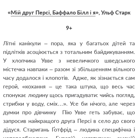
«
Мій друг Персі, Баффало Білл і я
», Ульф Старк
9+
Літні канікули – пора, яка у багатьох дітей та
підлітків асоціюється з тотальним байдикуванням.
У хлопчика Увве з невеличкого шведського
містечка навпаки – разом зі збільшенням вільного
часу додалося і клопотів. Адже, як зізнається сам
герой, «кохання – це така штука, що весь час
спонукає людину щось пригадувати: чийсь погляд,
стрибки у воду, сміх…». Усе би нічого, але через
думки про дівчинку Пію Увве геть забуває, що
запросив найкращого друга Персі в село до свого
дідуся. Старигань Ґотфрід – людина специфічна і