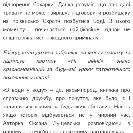
підкорення Сахарки! Данка розуміє, що так далі
тривати не може і вирішує підговорити розбишаку
на прізвисько Скретч позбутися Боді. З цього
моменту і починається найцікавіше, однак не
спішіть лякатися – жодного криміналу.
Епізод, коли дитина зображає на мосту гранату та
підписує картину «Ні війні!», значо
красномовніший за будь-які уроки патріотичного
виховання у школі.
«З води у воду» – це, насамперед, книжка про
справжню дружбу, про почуття, яке було, є і
залишиться вічним за будь-яких обставин. Навіть
якщо історія відбувається не у мирний час.
Авторка Оксана Лущевська, розповідаючи в
одному з інтерв’ю про свою книгу, наголошувала –