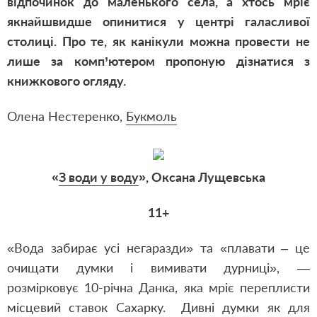
відпочинок до маленького села, а хтось мріє
якнайшвидше опинитися у центрі галасливої
столиці. Про те, як канікули можна провести не
лише за комп’ютером пропоную дізнатися з
книжкового огляду.
Олена Нестеренко,
Букмоль
«
З води у воду
», Оксана Лущевська
11+
«Вода забирає усі негаразди» та «плавати – це
очищати думки і вимивати дурниці», —
розмірковує 10-річна Данка, яка мріє переплисти
місцевий ставок Сахарку. Дивні думки як для