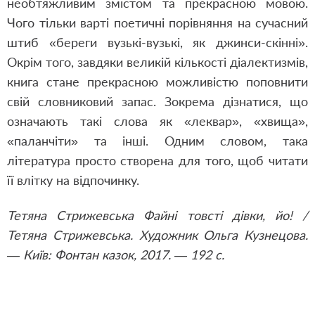
необтяжливим змістом та прекрасною мовою.
Чого тільки варті поетичні порівняння на сучасний
штиб «береги вузькі-вузькі, як джинси-скінні».
Окрім того, завдяки великій кількості діалектизмів,
книга стане прекрасною можливістю поповнити
свій словниковий запас. Зокрема дізнатися, що
означають такі слова як «леквар», «хвища»,
«паланчіти» та інші. Одним словом, така
література просто створена для того, щоб читати
її влітку на відпочинку.
Тетяна Стрижевська Файні товсті дівки, йо! /
Тетяна Стрижевська. Художник Ольга Кузнецова.
— Київ: Фонтан казок, 2017. — 192 с.