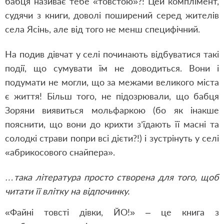
бабця називає тебе «товстою»?! Цей комплімент,
судячи з книги, доволі поширений серед жителів
села Ясінь, але від того не менш специфічний.
На подив дівчат у селі починають відбуватися такі
події, що сумувати їм не доводиться. Вони і
подумати не могли, що за межами великого міста
є життя! Більш того, не підозрювали, що бабця
Зоряни виявиться мольфаркою (бо як інакше
пояснити, що вони до крихти з’їдають її масні та
солодкі страви попри всі дієти?!) і зустрінуть у селі
«абрикосового снайпера».
…така література просто створена для того, щоб
читати її влітку на відпочинку.
«Файні товсті дівки, ЙО!» – це книга з