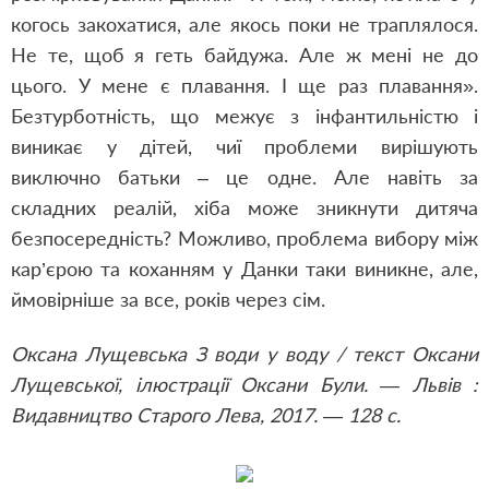
когось закохатися, але якось поки не траплялося.
Не те, щоб я геть байдужа. Але ж мені не до
цього. У мене є плавання. І ще раз плавання».
Безтурботність, що межує з інфантильністю і
виникає у дітей, чиї проблеми вирішують
виключно батьки – це одне. Але навіть за
складних реалій, хіба може зникнути дитяча
безпосередність? Можливо, проблема вибору між
кар’єрою та коханням у Данки таки виникне, але,
ймовірніше за все, років через сім.
Оксана Лущевська З води у воду / текст Оксани
Лущевської, ілюстрації Оксани Були. — Львів :
Видавництво Старого Лева, 2017. — 128 с.