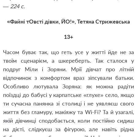
— 224 с.
«Файні тОвсті дівки, ЙО!», Тетяна Стрижевська
13+
Часом буває так, що геть усе у житті йде не за
твоїм сценарієм, а шкереберть. Так сталося у
подруг Міли і Зоряни. Мрії дівчат про літній
відпочинок з комфортом враз зіпсували батьки.
Особливо лютувала Зоряна: як можна радіти
поїздці до бабусі у карпатське «глухе» село, якщо
ти сучасна панянка зі столиці і не уявляєш свого
життя без гламуру, макіяжу та Wi-Fі? Та й узагалі,
якій дівчинці сподобається, коли постійно сидиш
на дієті, слідкуєш за фігурою, але навіть рідна