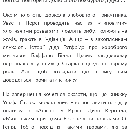
боїться повторити долю свого похмурого дідуся…
Окрім клопотів довкола любовного трикутника,
Увве і Персі проводять час за «типовими»
хлопчачими розвагами: ловлять рибу, полюють на
жуків, грають в індіанців. А ще – з захопленням
слухають історії діда Ґотфріда про хороброго
мисливця Баффало Білла. Цьому загадковому
персонажеві у книжці Старка відведено окрему
роль. Але щоб розгадати цю інтригу, вам
доведеться прочитати книжку.
На завершення хочеться сказати, що цю книжку
Ульфа Старка можна впевнено поставити на одну
поличку з «Алісою у Країні Див» Керолла,
«Маленьким принцом» Екзюпері та новелами О.
Генрі. Тобто поряд із такими творами, які за