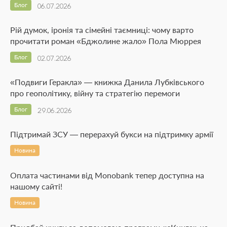
Блог
06.07.2026
Рій думок, іронія та сімейні таємниці: чому варто
прочитати роман «Бджолине жало» Пола Мюррея
Блог
02.07.2026
«Подвиги Геракла» — книжка Данила Лубківського
про геополітику, війну та стратегію перемоги
Блог
29.06.2026
Підтримай ЗСУ — перерахуй букси на підтримку армії
Новина
Оплата частинами від Monobank тепер доступна на
нашому сайті!
Новина