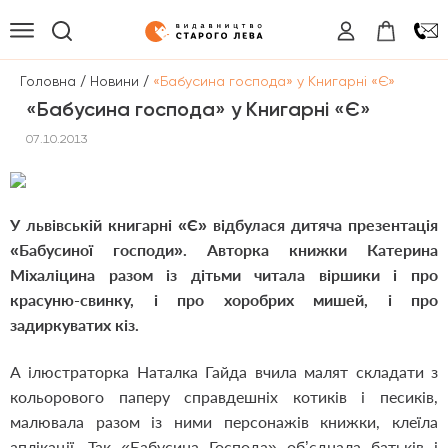
/
/
Головна
Новини
«Бабусина господа» у Книгарні «Є»
«Бабусина господа» у Книгарні «Є»
07.10.2013
У львівській книгарні «Є» відбулася дитяча презентація
«Бабусиної господи». Авторка книжки Катерина
Міхаліцина разом із дітьми читала віршики і про
красуню-свинку, і про хоробрих мишей, і про
задиркуватих кіз.
А ілюстраторка Наталка Гайда вчила малят складати з
кольорового паперу справдешніх котиків і песиків,
малювала разом із ними персонажів книжки, клеїла
аплікації. Так «Бабусина Господа» об’єднала батьків і