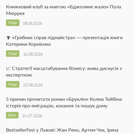
Книжковий клуб за книгою «Бджолине жало» Пола
Мюррея
Події
08.08.2026
🍄 «Грибних справ підмайстра» — презентація книги
Катерини Корнієнко
Події
16.08.2026
📈 Стратегії масштабування бізнесу: жива дискусія з
експерткою
Події
23.08.2026
5 причин прочитати роман «Бруклін» Колма Тойбіна:
історія про еміграцію, кохання та пошук дому
Блог
24.07.2026
BestsellerFest у Львові: Жан Рено, Артем Чех, Ірена