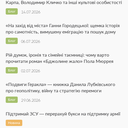
Карпа, Володимир Кличко та інші культові особистості
Блог
14.07.2026
«На захід від міста» Ганни Городецької: щемка історія
про самотність, вимушену еміграцію та пошук дому
Блог
06.07.2026
Рій думок, іронія та сімейні таємниці: чому варто
прочитати роман «Бджолине жало» Пола Мюррея
Блог
02.07.2026
«Подвиги Геракла» — книжка Данила Лубківського
про геополітику, війну та стратегію перемоги
Блог
29.06.2026
Підтримай ЗСУ — перерахуй букси на підтримку армії
Новина