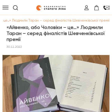
 – це…» Людмили Таран – серед фіналістів Шевченківської премії
«Айвенко, або Чоловіки – це…» Людмили
Таран – серед фіналістів Шевченківської
премії
30.11.2022