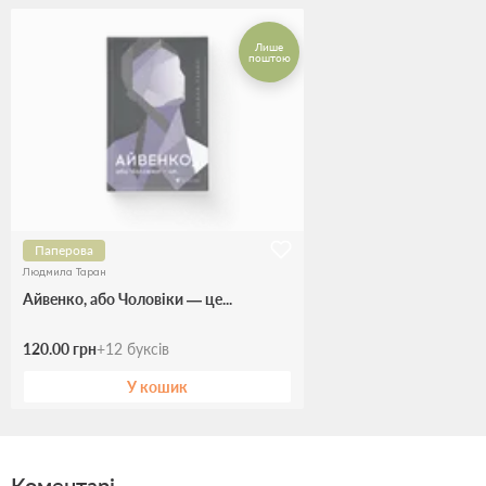
Лише
поштою
Паперова
Людмила Таран
Айвенко, або Чоловіки — це...
120.00 грн
+
12
буксів
У кошик
Коментарі