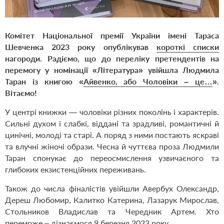
Комітет Національної премії України імені Тараса
Шевченка 2023 року опублікував
короткі списки
нагороди. Радіємо, що до переліку претендентів на
перемогу у номінації «Література» увійшла Людмила
Таран із книгою
«
Айвенко, або Чоловіки – це…
»
.
Вітаємо!
У центрі книжки — чоловіки різних поколінь і характерів.
Сильні духом і слабкі, віддані та зрадливі, романтичні й
цинічні, молоді та старі. А поряд з ними постають яскраві
та влучні жіночі образи. Чесна й чуттєва проза Людмили
Таран спонукає до переосмислення узвичаєного та
глибоких екзистенційних переживань.
Також до числа фіналістів увійшли Авербух Олександр,
Дереш Любомир, Калитко Катерина, Лазарук Мирослав,
Стольников Владислав та Чередник Артем. Хто
переможе – дізнаємося 9 березня 2023 року.