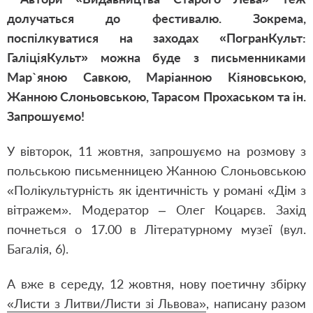
долучаться до фестивалю. Зокрема,
поспілкуватися на заходах «ПогранКульт:
ГаліціяКульт» можна буде з письменниками
Мар
`яною Савкою, Маріанною Кіяновською,
Жанною Слоньовською, Тарасом Прохаськом та ін.
Запрошуємо!
У вівторок, 11 жовтня, запрошуємо на розмову з
польською письменницею Жанною Слоньовською
«Полікультурність як ідентичність у романі
«Дім з
вітражем»
. Модератор – Олег Коцарєв. Захід
почнеться о 17.00 в
Літературному музеї (вул.
Багалія, 6).
А вже в середу, 12 жовтня, нову поетичну збірку
«Листи з Литви/Листи зі Львова»
, написану разом