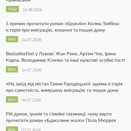
Події
16.08.2026
5 причин прочитати роман «Бруклін» Колма Тойбіна:
історія про еміграцію, кохання та пошук дому
Блог
24.07.2026
BestsellerFest у Львові: Жан Рено, Артем Чех, Ірена
Карпа, Володимир Кличко та інші культові особистості
Блог
14.07.2026
«На захід від міста» Ганни Городецької: щемка історія
про самотність, вимушену еміграцію та пошук дому
Блог
06.07.2026
Рій думок, іронія та сімейні таємниці: чому варто
прочитати роман «Бджолине жало» Пола Мюррея
Блог
02.07.2026