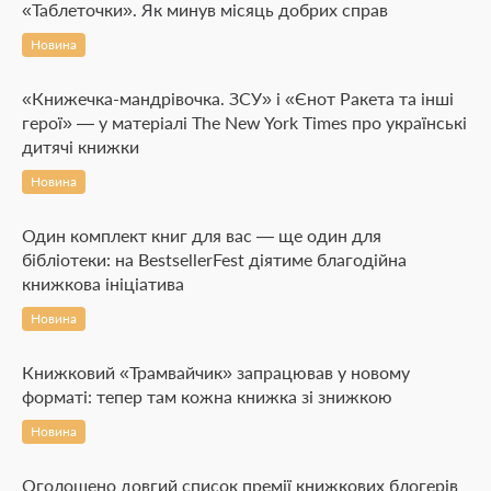
«Таблеточки». Як минув місяць добрих справ
Новина
«Книжечка-мандрівочка. ЗСУ» і «Єнот Ракета та інші
герої» — у матеріалі The New York Times про українські
дитячі книжки
Новина
Один комплект книг для вас — ще один для
бібліотеки: на BestsellerFest діятиме благодійна
книжкова ініціатива
Новина
Книжковий «Трамвайчик» запрацював у новому
форматі: тепер там кожна книжка зі знижкою
Новина
Оголошено довгий список премії книжкових блогерів