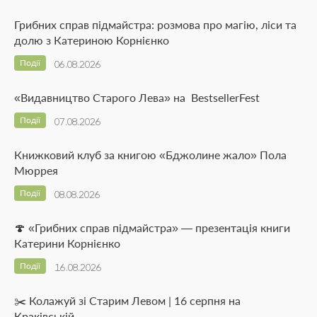
Грибних справ підмайстра: розмова про магію, ліси та
долю з Катериною Корнієнко
Події
06.08.2026
«Видавництво Старого Лева» на BestsellerFest
Події
07.08.2026
Книжковий клуб за книгою «Бджолине жало» Пола
Мюррея
Події
08.08.2026
🍄 «Грибних справ підмайстра» — презентація книги
Катерини Корнієнко
Події
16.08.2026
✂️ Колажуй зі Старим Левом | 16 серпня на
Краківській