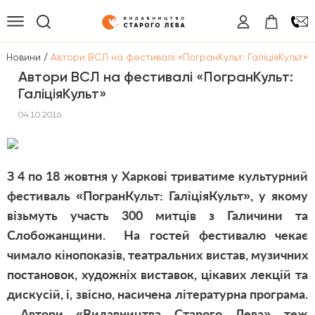
/
/
Новини
Автори ВСЛ на фестивалі «ПогранКульт: ГаліціяКульт»
Автори ВСЛ на фестивалі «ПогранКульт:
ГаліціяКульт»
04.10.2016
З 4 по 18 жовтня у Харкові триватиме культурний
фестиваль «ПогранКульт: ГаліціяКульт», у якому
візьмуть участь 300 митців з Галичини та
Слобожанщини. На гостей фестивалю чекає
чимало кінопоказів, театральних вистав, музичних
постановок, художніх виставок, цікавих лекцій та
дискусій, і, звісно, насичена літературна програма.
Автори «Видавництва Старого Лева» теж