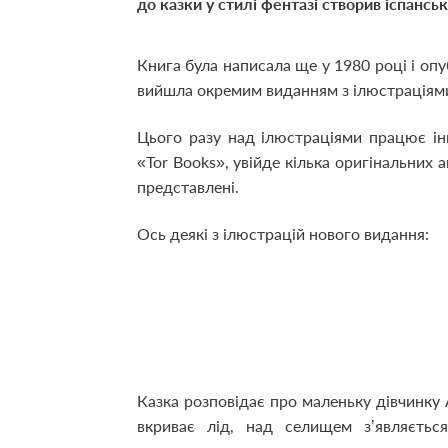
до казки у стилі фентазі створив іспанс
Книга була написала ще у 1980 році і опу
вийшла окремим виданням з ілюстраціями
Цього разу над ілюстраціями працює і
«Tor Books», увійде кілька оригінальних 
представлені.
Ось деякі з ілюстрацій нового видання:
Казка розповідає про маленьку дівчинку
вкриває лід, над селищем з’являєть