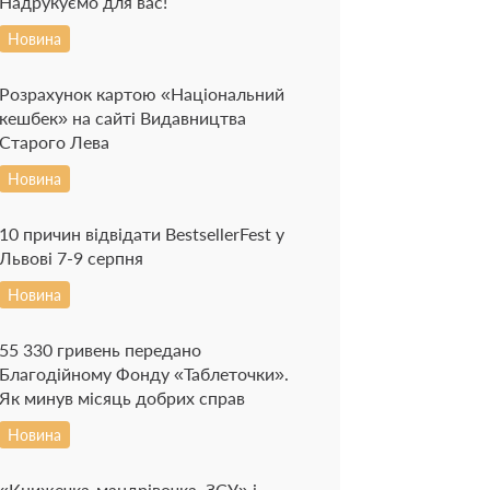
Надрукуємо для вас!
Новина
Розрахунок картою «Національний
кешбек» на сайті Видавництва
Старого Лева
Новина
10 причин відвідати BestsellerFest у
Львові 7-9 серпня
Новина
55 330 гривень передано
Благодійному Фонду «Таблеточки».
Як минув місяць добрих справ
Новина
«Книжечка-мандрівочка. ЗСУ» і