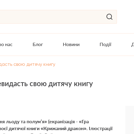
о нас
Блог
Новини
Події
Д
дасть свою дитячу книгу
евидасть свою дитячу книгу
я льоду та полум’я» (екранізація - «Гра
воєї дитячої книги «Крижаний дракон». Ілюстрації