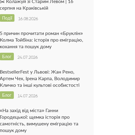
✂️ Колажуй зі Старим Левом | 16
серпня на Краківській
Події
16.08.2026
5 причин прочитати роман «Бруклін»
Колма Тойбіна: історія про еміграцію,
кохання та пошук дому
Блог
24.07.2026
BestsellerFest у Львові: Жан Рено,
Артем Чех, Ірена Карпа, Володимир
Кличко та інші культові особистості
Блог
14.07.2026
«На захід від міста» Ганни
Городецької: щемка історія про
самотність, вимушену еміграцію та
пошук дому