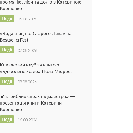
про магію, ліси та долю з Катериною
Корнієнко
Події
06.08.2026
«Видавництво Старого Лева» на
BestsellerFest
Події
07.08.2026
Книжковий клуб за книгою
«Бджолине жало» Пола Мюррея
Події
08.08.2026
🍄 «Грибних справ підмайстра» —
презентація книги Катерини
Корнієнко
Події
16.08.2026