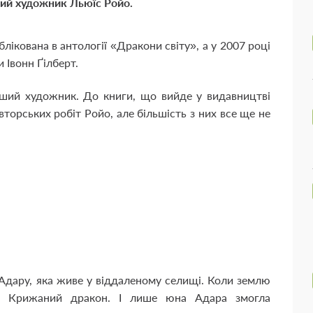
ький художник Льюїс Ройо.
блікована в антології «Дракони світу», а у 2007 році
 Івонн Ґілберт.
нший художник. До книги, що вийде у видавництві
авторських робіт Ройо, але більшість з них все ще не
 Адару, яка живе у віддаленому селищі. Коли землю
ся Крижаний дракон. І лише юна Адара змогла