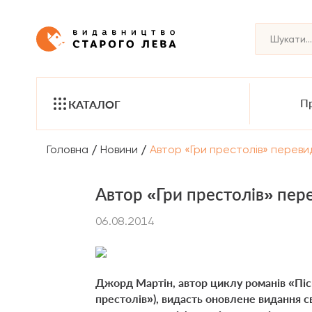
Пр
КАТАЛОГ
/
/
Головна
Новини
Автор «Гри престолів» переви
Автор «Гри престолів» пер
06.08.2014
Джорд Мартін, автор циклу романів «Пісн
престолів»), видасть оновлене видання с