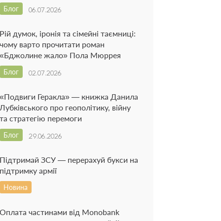
Блог
06.07.2026
Рій думок, іронія та сімейні таємниці:
чому варто прочитати роман
«Бджолине жало» Пола Мюррея
Блог
02.07.2026
«Подвиги Геракла» — книжка Данила
Лубківського про геополітику, війну
та стратегію перемоги
Блог
29.06.2026
Підтримай ЗСУ — перерахуй букси на
підтримку армії
Новина
Оплата частинами від Monobank