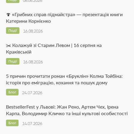
08.08.2026
🍄 «Грибних справ підмайстра» — презентація книги
Катерини Корнієнко
Події
16.08.2026
✂️ Колажуй зі Старим Левом | 16 серпня на
Краківській
Події
16.08.2026
5 причин прочитати роман «Бруклін» Колма Тойбіна:
історія про еміграцію, кохання та пошук дому
Блог
24.07.2026
BestsellerFest у Львові: Жан Рено, Артем Чех, Ірена
Карпа, Володимир Кличко та інші культові особистості
Блог
14.07.2026