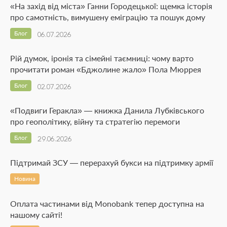
«На захід від міста» Ганни Городецької: щемка історія
про самотність, вимушену еміграцію та пошук дому
Блог
06.07.2026
Рій думок, іронія та сімейні таємниці: чому варто
прочитати роман «Бджолине жало» Пола Мюррея
Блог
02.07.2026
«Подвиги Геракла» — книжка Данила Лубківського
про геополітику, війну та стратегію перемоги
Блог
29.06.2026
Підтримай ЗСУ — перерахуй букси на підтримку армії
Новина
Оплата частинами від Monobank тепер доступна на
нашому сайті!