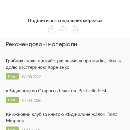
Поділитися в соціальних мережах
Рекомендовані матеріали
Грибних справ підмайстра: розмова про магію, ліси та
долю з Катериною Корнієнко
Події
06.08.2026
«Видавництво Старого Лева» на BestsellerFest
Події
07.08.2026
Книжковий клуб за книгою «Бджолине жало» Пола
Мюррея
Події