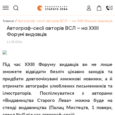
/
/
Новини
Автограф-сесії авторів ВСЛ – на ХХІІІ Форумі видавців
Автограф-сесії авторів ВСЛ – на ХХІІІ
Форумі видавців
11.09.2016
Під час ХХІІІ Форуму видавців ви не лише
зможете відвідати безліч цікавих заходів та
придбати довгоочікувані книжкові новинки, а й
отримати автографи улюблених письменників та
ілюстраторів. Поспілкуватися з авторами
«Видавництва Старого Лева» можна буде на
стенді видавництва (Палац Мистецтв, 1 поверх,
стенд №4) під час автограф-сесій.