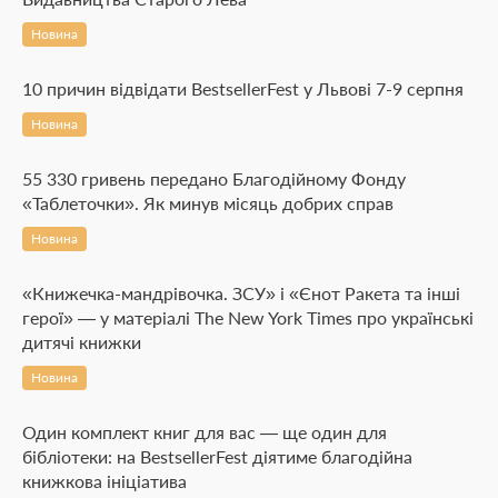
Новина
10 причин відвідати BestsellerFest у Львові 7-9 серпня
Новина
55 330 гривень передано Благодійному Фонду
«Таблеточки». Як минув місяць добрих справ
Новина
«Книжечка-мандрівочка. ЗСУ» і «Єнот Ракета та інші
герої» — у матеріалі The New York Times про українські
дитячі книжки
Новина
Один комплект книг для вас — ще один для
бібліотеки: на BestsellerFest діятиме благодійна
книжкова ініціатива