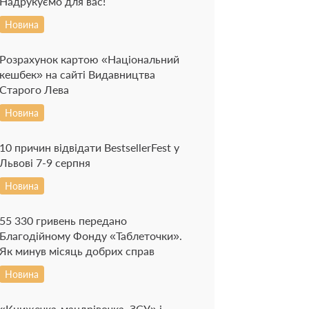
Надрукуємо для вас!
Новина
Розрахунок картою «Національний
кешбек» на сайті Видавництва
Старого Лева
Новина
10 причин відвідати BestsellerFest у
Львові 7-9 серпня
Новина
55 330 гривень передано
Благодійному Фонду «Таблеточки».
Як минув місяць добрих справ
Новина
«Книжечка-мандрівочка. ЗСУ» і