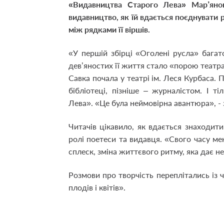
«Видавництва Старого Лева» Мар’яно
видавництво, як їй вдається поєднувати р
між рядками її віршів.
«У першій збірці «Оголені русла» багато
дев’яностих її життя стало «порою театр
Савка почала у театрі ім. Леся Курбаса. 
бібліотеці, пізніше – журналістом. І т
Лева». «Це була неймовірна авантюра», - 
Читачів цікавило, як вдається знаходит
ролі поетеси та видавця. «Свого часу м
сплеск, зміна життєвого ритму, яка дає н
Розмови про творчість переплітались із 
плодів і квітів».