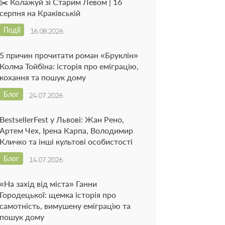
✂️ Колажуй зі Старим Левом | 16
серпня на Краківській
Події
16.08.2026
5 причин прочитати роман «Бруклін»
Колма Тойбіна: історія про еміграцію,
кохання та пошук дому
Блог
24.07.2026
BestsellerFest у Львові: Жан Рено,
Артем Чех, Ірена Карпа, Володимир
Кличко та інші культові особистості
Блог
14.07.2026
«На захід від міста» Ганни
Городецької: щемка історія про
самотність, вимушену еміграцію та
пошук дому