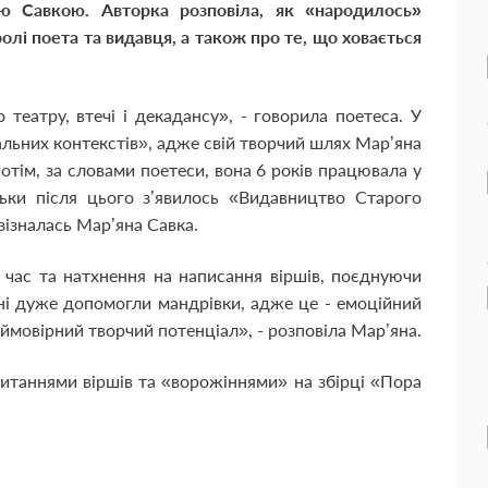
ю Савкою. Авторка розповіла, як «народилось»
олі поета та видавця, а також про те, що ховається
 театру, втечі і декадансу», - говорила поетеса. У
альних контекстів», адже свій творчий шлях Мар’яна
Потім, за словами поетеси, вона 6 років працювала у
ільки після цього з’явилось «Видавництво Старого
зізналась Мар’яна Савка.
и час та натхнення на написання віршів, поєднуючи
ені дуже допомогли мандрівки, адже це - емоційний
еймовірний творчий потенціал», - розповіла Мар’яна.
читаннями віршів та «ворожіннями» на збірці «Пора