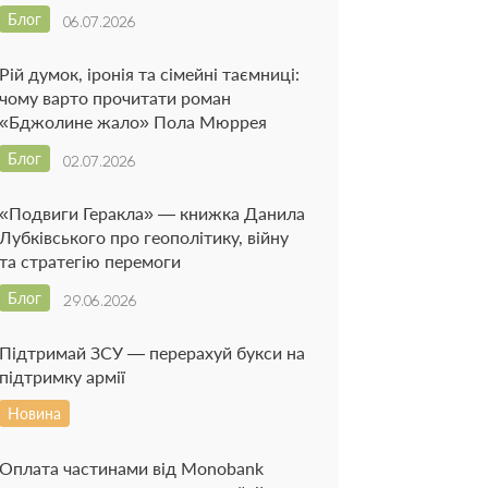
Блог
06.07.2026
Рій думок, іронія та сімейні таємниці:
чому варто прочитати роман
«Бджолине жало» Пола Мюррея
Блог
02.07.2026
«Подвиги Геракла» — книжка Данила
Лубківського про геополітику, війну
та стратегію перемоги
Блог
29.06.2026
Підтримай ЗСУ — перерахуй букси на
підтримку армії
Новина
Оплата частинами від Monobank