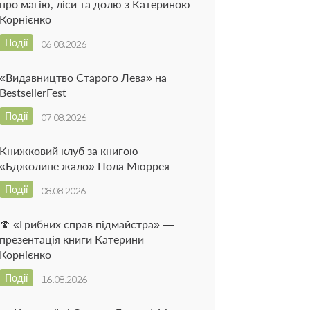
про магію, ліси та долю з Катериною
Корнієнко
Події
06.08.2026
«Видавництво Старого Лева» на
BestsellerFest
Події
07.08.2026
Книжковий клуб за книгою
«Бджолине жало» Пола Мюррея
Події
08.08.2026
🍄 «Грибних справ підмайстра» —
презентація книги Катерини
Корнієнко
Події
16.08.2026