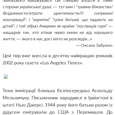
Хвильового наважувався так глибоко влізати в темні
сторони української душі, — тут вам і “травма біженства/
бездомности/втрати ідентичности/її силуваної
консервації”, і “кармічні” “гріхи батьків, що падають на
дітей”, і той образ Америки як країни “посланців горя” —
нащадків тих, хто втікав через океан не від хорошого
життя, — якого в нас досі ніхто не розгледів...»
— Оксана Забужко
Цей твір вже внесла в десятку найкращих романів
2002 року газета «Los Angeles Times».
Тема імміграції близька безпосередньо Аскольду
Мельничуку. Письменник народився в Ірвінгтоні в
штаті Нью-Джерсі. 1944 року його батьки разом із
дідусем емігрували до США з Перемишля. До