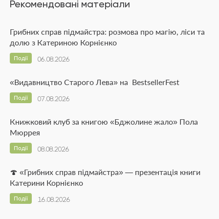
Рекомендовані матеріали
Грибних справ підмайстра: розмова про магію, ліси та
долю з Катериною Корнієнко
Події
06.08.2026
«Видавництво Старого Лева» на BestsellerFest
Події
07.08.2026
Книжковий клуб за книгою «Бджолине жало» Пола
Мюррея
Події
08.08.2026
🍄 «Грибних справ підмайстра» — презентація книги
Катерини Корнієнко
Події
16.08.2026