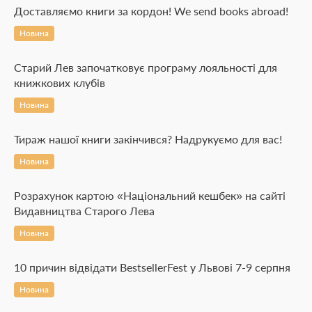
Доставляємо книги за кордон! We send books abroad!
Новина
Старий Лев започатковує програму лояльності для
книжкових клубів
Новина
Тираж нашої книги закінчився? Надрукуємо для вас!
Новина
Розрахунок картою «Національний кешбек» на сайті
Видавництва Старого Лева
Новина
10 причин відвідати BestsellerFest у Львові 7-9 серпня
Новина