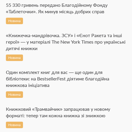
55 330 гривень передано Благодійному Фонду
«Таблеточки». Як минув місяць добрих справ
Новина
«Книжечка-мандрівочка. ЗСУ» і «Єнот Ракета та інші
герої» — у матеріалі The New York Times про українські
дитячі книжки
Новина
Один комплект книг для вас — ще один для
бібліотеки: на BestsellerFest діятиме благодійна
книжкова ініціатива
Новина
Книжковий «Трамвайчик» запрацював у новому
форматі: тепер там кожна книжка зі знижкою
Новина