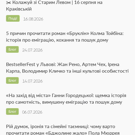
✂️ Колажуй зі Старим Левом | 16 серпня на
Краківській
Події
16.08.2026
5 причин прочитати роман «Бруклін» Колма Тойбіна:
історія про еміграцію, кохання та пошук дому
Блог
24.07.2026
BestsellerFest у Львові: Жан Рено, Артем Чех, Ірена
Карпа, Володимир Кличко та інші культові особистості
Блог
14.07.2026
«На захід від міста» Ганни Городецької: щемка історія
про самотність, вимушену еміграцію та пошук дому
Блог
06.07.2026
Рій думок, іронія та сімейні таємниці: чому варто
прочитати роман «Бджолине жало» Пола Мюррея