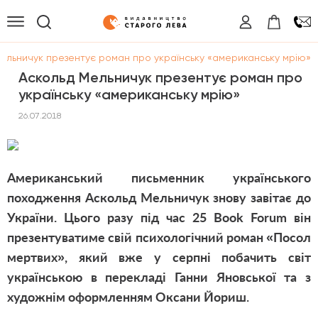
ельничук презентує роман про українську «американську мрію»
Аскольд Мельничук презентує роман про
українську «американську мрію»
26.07.2018
Американський письменник українського
походження Аскольд Мельничук знову завітає до
України. Цього разу
під час 25 Book Forum
він
презентуватиме свій психологічний роман «
Посол
мертвих
», який вже у серпні побачить світ
українською в перекладі Ганни Яновської та з
художнім оформленням Оксани Йориш.