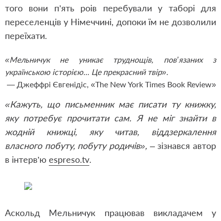
того вони п’ять роів перебували у таборі для
переселенців у Німеччині, допоки їм не дозволили
переїхати.
«Мельничук не уникає труднощів, пов’язаних з
українською історією... Це прекрасний твір».
— Джеффрі Євгенідіс, «The New York Times Book Review»
«Кажуть, що письменник має писати ту книжку,
яку потребує прочитати сам. Я не міг знайти в
жодній книжці, яку читав, віддзеркалення
власного побуту, побуту родичів»,
– зізнався автор
в інтерв’ю
espreso.tv
.
Аскольд Мельничук працював викладачем у