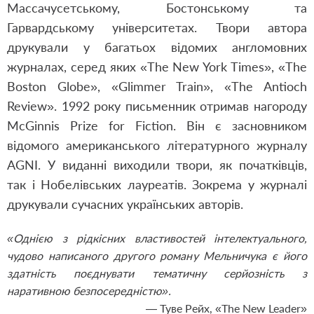
Массачусетському, Бостонському та
Гарвардському університетах. Твори автора
друкували у багатьох відомих англомовних
журналах, серед яких «The New York Times», «The
Boston Globe», «Glimmer Train», «The Antioch
Review». 1992 року письменник отримав нагороду
McGinnis Prize for Fiction. Він є засновником
відомого американського літературного журналу
AGNI. У виданні виходили твори, як початківців,
так і Нобелівських лауреатів. Зокрема у журналі
друкували сучасних українських авторів.
«Однією з рідкісних властивостей інтелектуального,
чудово написаного другого роману Мельничука є його
здатність поєднувати тематичну серйозність з
наративною безпосередністю».
— Туве Рейх, «The New Leader»