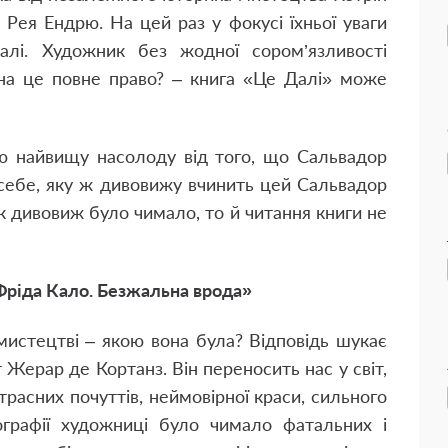
 Рея Ендрю. На цей раз у фокусі їхньої уваги
лі. Художник без жодної сором’язливості
 на це повне право? – книга «Це Далі» може
аю найвищу насолоду від того, що Сальвадор
 себе, яку ж дивовижу вчинить цей Сальвадор
 як дивовиж було чимало, то й читання книги не
Фріда Кало. Безжальна врода»
мистецтві – якою вона була? Відповідь шукає
Жерар де Кортанз. Він переносить нас у світ,
расних почуттів, неймовірної краси, сильного
графії художниці було чимало фатальних і