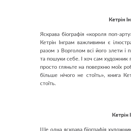
Кетрін І
Яскрава біографія «короля поп-арту»
Кетрін Інграм важливими є ілюстр
разом з Ворголом всі його злети і п
та пошуки себе. І хоч сам художник 
просто гляньте на поверхню моїх робі
більше нічого не стоїть», книга К
стоїть.
Кетрін 
Ще одна яскрава біографія художник