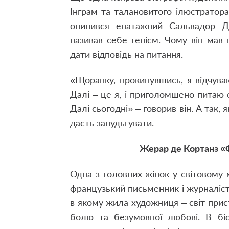
Інграм та талановитого ілюстратора
опинився епатажний Сальвадор Да
називав себе генієм. Чому він мав
дати відповідь на питання.
«Щоранку, прокинувшись, я відчув
Далі – це я, і приголомшено питаю
Далі сьогодні» – говорив він. А так,
дасть занудьгувати.
Жерар де Кортанз «
Одна з головних жінок у світовому 
французький письменник і журналіст 
в якому жила художниця – світ прист
болю та безумовної любові. В біо