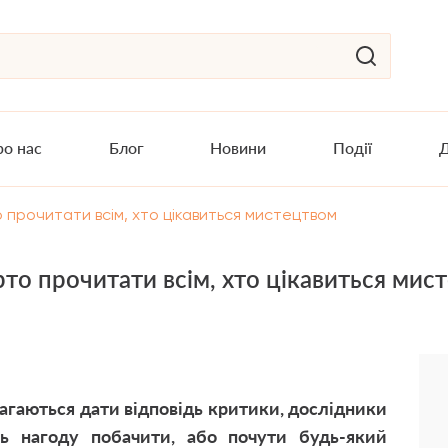
о нас
Блог
Новини
Події
Д
то прочитати всім, хто цікавиться мистецтвом
арто прочитати всім, хто цікавиться ми
агаються дати відповідь критики, дослідники
ь нагоду побачити, або почути будь-який