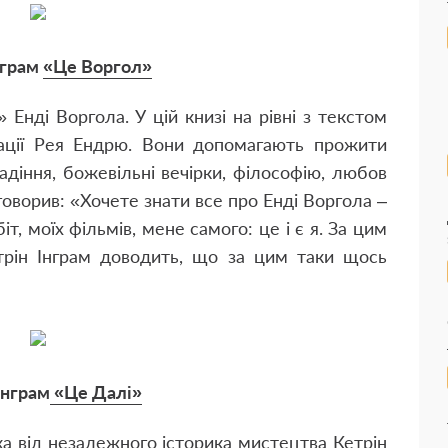
нграм
«Це Воргол»
 Енді Воргола. У цій книзі на рівні з текстом
ації Рея Ендрю. Вони допомагають прожити
адіння, божевільні вечірки, філософію, любов
говорив: «Хочете знати все про Енді Воргола –
т, моїх фільмів, мене самого: це і є я. За цим
етрін Інграм доводить, що за цим таки щось
Інграм
«Це Далі»
а від незалежного історика мистецтва Кетрін