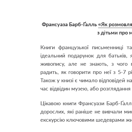
Франсуаза Барб-Ґалль
«Як розмовля
з дітьми про 
Книги французької письменниці т
ідеальний подарунок для батьків, я
живопису, але не знають, з чого 
радить, як говорити про неї з 5-7 р
Також у книзі є чимало відповідей на
час відвідин музею, або розглядання
Цікавою книги Франсуази Барб-Ґалль
дорослих, які раніше не вивчали ми
екскурсію ключовими шедеврами жи