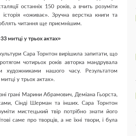
сталяції останніх 150 років, а вчить розуміти
 історія «оживає». Зручна верстка книги та
 роблять читання ще приємнішим.
33 митці у трьох актах»
культури Сара Торнтон вирішила запитати, що
Протягом чотирьох років авторка мандрувала
и художниками нашого часу. Результатом
 митці у трьох актах».
зні грані Марини Абрамович, Деміана Гьорста,
ами, Сінді Шерман та інших. Сара Торнтон
зуміти мистецький твір потрібно знати його
тові саме про творців, а не їхні твори, і була