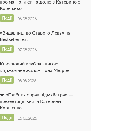
про магію, ліси та долю з Катериною
Корнієнко
Події
06.08.2026
«Видавництво Старого Лева» на
BestsellerFest
Події
07.08.2026
Книжковий клуб за книгою
«Бджолине жало» Пола Мюррея
Події
08.08.2026
🍄 «Грибних справ підмайстра» —
презентація книги Катерини
Корнієнко
Події
16.08.2026