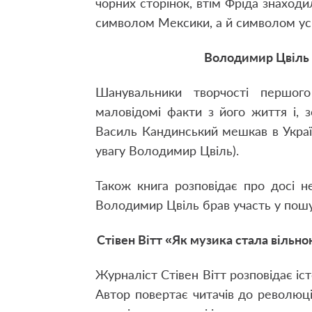
чорних сторінок, втім Фріда знаходил
символом Мексики, а й символом усіє
Володимир Цвіль
Шанувальники творчості першого
маловідомі факти з його життя і, 
Василь Кандинський мешкав в Україні
увагу Володимир Цвіль).
Також книга розповідає про досі 
Володимир Цвіль брав участь у пошук
Стівен Вітт «Як музика стала вільн
Журналіст Стівен Вітт розповідає іс
Автор повертає читачів до революц