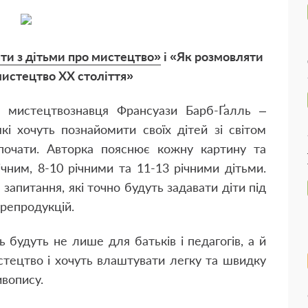
ти з дітьми про мистецтво»
і
«Як розмовляти
мистецтво ХХ століття»
а мистецтвознавця Франсуази Барб-Ґалль –
кі хочуть познайомити своїх дітей зі світом
почати. Авторка пояснює кожну картину та
ічним, 8-10 річними та 11-13 річними дітьми.
 запитання, які точно будуть задавати діти під
 репродукцій.
 будуть не лише для батьків і педагогів, а й
стецтво і хочуть влаштувати легку та швидку
вопису.