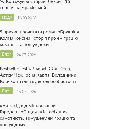
✂️ Колажуй зі Старим Левом | 16
серпня на Краківській
Події
16.08.2026
5 причин прочитати роман «Бруклін»
Колма Тойбіна: історія про еміграцію,
кохання та пошук дому
Блог
24.07.2026
BestsellerFest у Львові: Жан Рено,
Артем Чех, Ірена Карпа, Володимир
Кличко та інші культові особистості
Блог
14.07.2026
«На захід від міста» Ганни
Городецької: щемка історія про
самотність, вимушену еміграцію та
пошук дому