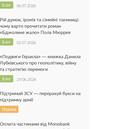
Блог
06.07.2026
Рій думок, іронія та сімейні таємниці:
чому варто прочитати роман
«Бджолине жало» Пола Мюррея
Блог
02.07.2026
«Подвиги Геракла» — книжка Данила
Лубківського про геополітику, війну
та стратегію перемоги
Блог
29.06.2026
Підтримай ЗСУ — перерахуй букси на
підтримку армії
Новина
Оплата частинами від Monobank