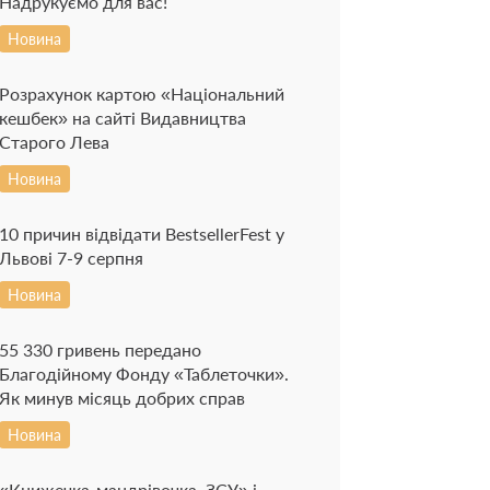
Надрукуємо для вас!
Новина
Розрахунок картою «Національний
кешбек» на сайті Видавництва
Старого Лева
Новина
10 причин відвідати BestsellerFest у
Львові 7-9 серпня
Новина
55 330 гривень передано
Благодійному Фонду «Таблеточки».
Як минув місяць добрих справ
Новина
«Книжечка-мандрівочка. ЗСУ» і