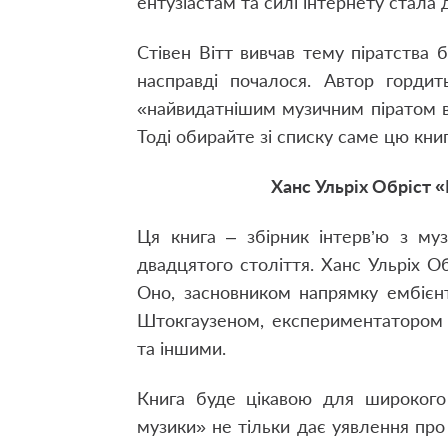
ентузіастам та силі інтернету стала 
Стівен Вітт вивчав тему піратства б
насправді почалося. Автор горди
«найвидатнішим музичним піратом в 
Тоді обирайте зі списку саме цю книг
Ханс Ульріх Обріст «
Ця книга – збірник інтерв’ю з му
двадцятого століття. Ханс Ульріх 
Оно, засновником напрямку ембієн
Штокгаузеном, експериментатором Я
та іншими.
Книга буде цікавою для широкого 
музики» не тільки дає уявлення про