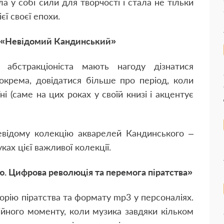
а у собі сили для творчості і стала не тільки
ї своєї епохи.
 «Невідомий Кандинський»
 абстракціоніста мають нагоду дізнатися
зокрема, довідатися більше про період, коли
 (саме на цих роках у своїй книзі і акцентує
невідому колекцію акварелей Кандинського –
ах цієї важливої колекції.
ою. Цифрова революція та перемога піратства»
торію піратства та формату mp3 у персоналіях.
ійного моменту, коли музика завдяки кільком