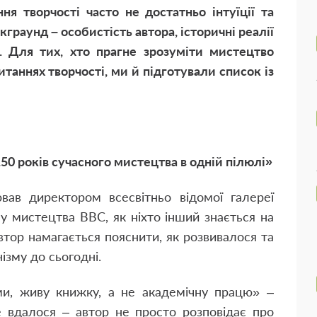
ня творчості часто не достатньо інтуїції та
граунд – особистість автора, історичні реалії
й. Для тих, хто прагне зрозуміти мистецтво
таннях творчості, ми й підготували список із
50 років сучасного мистецтва в одній пілюлі»
ав директором всесвітньо відомої галереї
лу мистецтва ВВС, як ніхто інший знається на
автор намагається пояснити, як розвивалося та
ізму до сьогодні.
ми, живу книжку, а не академічну працю» –
е вдалося – автор не просто розповідає про