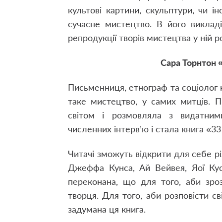
культові картини, скульптури, чи ін
сучасне мистецтво. В його викладі
репродукції творів мистецтва у ній
Сара Торнтон «
Письменниця, етнограф та соціолог 
таке мистецтво, у самих митців. 
світом і розмовляла з видатним
численних інтерв’ю і стала книга «33
Читачі зможуть відкрити для себе рі
Джеффа Кунса, Ай Вейвея, Яої Кус
переконана, що для того, аби зро
творця. Для того, аби розповісти сві
задумана ця книга.