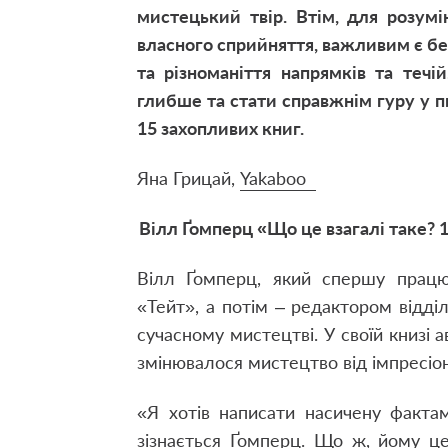
мистецький твір. Втім, для розумін
власного сприйняття, важливим є бек
та різноманіття напрямків та течі
глибше та стати справжнім гуру у пи
15 захопливих книг.
Яна Грицай,
Yakaboo
Вілл Ґомперц «Що це взагалі таке? 1
Вілл Ґомперц, який спершу працюв
«Тейт», а потім – редактором відді
сучасному мистецтві. У своїй книзі 
змінювалося мистецтво від імпресіон
«Я хотів написати насичену факта
зізнається Ґомперц. Що ж, йому ц