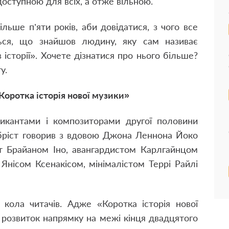
доступною для всіх, а отже вільною.
ільше п’яти років, аби довідатися, з чого все
ться, що знайшов людину, яку сам називає
історії». Хочете дізнатися про нього більше?
у.
Коротка історія нової музики»
зикантами і композиторами другої половини
Обріст говорив з вдовою Джона Леннона Йоко
т Брайаном Іно, авангардистом Карлгайнцом
нісом Ксенакісом, мінімалістом Террі Райлі
кола читачів. Адже «Коротка історія нової
 розвиток напрямку на межі кінця двадцятого