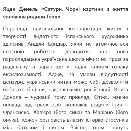
Яцек Денель «Сатурн. Чорні картини з життя
чоловіків родини Ґойя»
Переклад оригінальної інтерпретації життя і
творчості видатного іспанського художника
здійснив Андрій Бондар, який не втомлюється
власною роботою доводити, що нова
перекладацька українська школа нічим не гірша за
радянську, а зараз ще й надає книгам ознаку
ексклюзивності. Адже, за умови відсутності
цензури, український читач може собі дозволити
набагато більше, ніж, скажімо, російський. Книга
Денеля – чудовий тому приклад. Отже, маємо
оповідь від трьох осіб, чоловіків родини Ґойя –
Франсиско, Хав’єра (його сина) та Маріано (його
онука). Кожен розповість власну історію стосунків
між батьком і сином. Звісно, тлом стануть