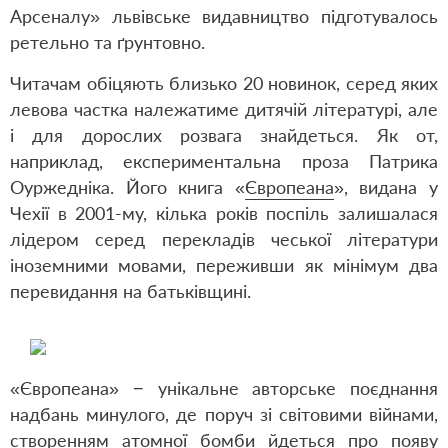
Арсеналу» львівське видавництво підготувалось
ретельно та ґрунтовно.
Читачам обіцяють близько 20 новинок, серед яких
левова частка належатиме дитячій літературі, але
і для дорослих розвага знайдеться. Як от,
наприклад, експериментальна проза Патрика
Оуржедніка. Його книга «
Європеана
», видана у
Чехії в 2001-му, кілька років поспіль залишалася
лідером серед перекладів чеської літератури
іноземними мовами, переживши як мінімум два
перевидання на батьківщині.
«Європеана» − унікальне авторське поєднання
надбань минулого, де поруч зі світовими війнами,
створенням атомної бомби йдеться про появу