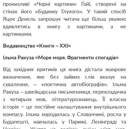
пронизливі «Чорні картини» Ґойї, створені на
стінах його «Будинку Глухого». У такий спосіб
Яцек Денель запрошує читача ще більш уважно
вдивлятись в книгу з картинами, а не
картинками.
Видавництво «Книги – ХХІ»
Ільма Ракуза «Море моря. Фрагменти спогадів»
Від західних критиків ця книга дістала жанрове
визначення, яке без зайвих слів вказує на
схвалення, – «поетична автобіографія». Ільма
Ракуза – швейцарська письменниця, перекладачка
з чотирьох мов, літературознавець. Її власна
історія − це постійне налаштування внутрішнього
компасу. Ільма народилась у Словаччині, росла у
Будапешті, навчалась у Парижі, Ленінграді та