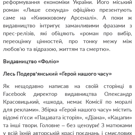
реформування економіки України. Його міський
роман «Лише секунда» офіційно презентують
саме на «Книжковому Арсеналі». А поки ж
видавництво інтригує заманливими фразами з
прес-релізів, які обіцяють «роман про вибір,
переоцінку цінностей, про тонку межу між
любов’ю та відразою, життям та смертю».
Видавництво «Фоліо»
Лесь Подерв’янський «Герой нашого часу»
Як нещодавно написав на своїй сторінці в
Facebook директор видавництва Олександр
Красовицький, «шкода, немає Комісії по моралі
для реклами». Збірка «Герой нашого часу» містить
відомі п’єси «Пацавата історія», «Діана», «Кацапи»
та інші твори. Головне – без цензури! З матюками
у всій їхній авторській красі поєднань і смислових