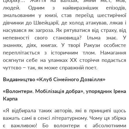
Цюріху… Життя на валізах, зміни міст, мов,
людей. Одним з найвиразніших епізодів,
змальованим у книзі, став переїзд шестирічної
дівчинки до Швейцарії, де холод атакував, лякав і
насувався як загроза. Як рятуватися від страху, від
непевності свого становища? Ільма знає. У
знаннях, діях, книгах. У творі Ракузи особисте
переплітається з історичним тлом. Намагання
осягнути себе на уламках XX сторіччя подається
чуттєво − так, як може справжній поет.
Видавництво «Клуб Сімейного Дозвілля»
«Волонтери. Мобілізація добра», упорядник Ірена
Карпа
«Я відбирала таких авторів, які в принципі щось
важать самі в сенсі літературному. Чому ця збірка
є важливою! Бо волонтери є абсолютними