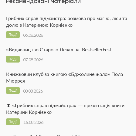
Рекомендовані матеріали
Грибних справ підмайстра: розмова про магію, ліси та
долю з Катериною Корнієнко
Події
06.08.2026
«Видавництво Старого Лева» на BestsellerFest
Події
07.08.2026
Книжковий клуб за книгою «Бджолине жало» Пола
Мюррея
Події
08.08.2026
🍄 «Грибних справ підмайстра» — презентація книги
Катерини Корнієнко
Події
16.08.2026