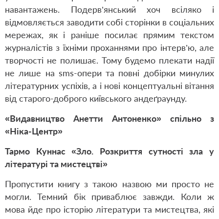
навантажень. Подерв’янський хоч всіляко і
відмовляється заводити собі сторінки в соціальних
мережах, як і раніше посилає прямим текстом
журналістів з їхніми проханнями про інтерв’ю, але
творчості не полишає. Тому будемо плекати надії
не лише на sms-опери та повні добірки минулих
літературних успіхів, а і нові концептуальні вітання
від старого-доброго київського андеґраунду.
«Видавництво Анетти Антоненко» спільно з
«Ніка-Центр»
Тармо Куннас «Зло. Розкриття сутності зла у
літературі та мистецтві»
Пропустити книгу з такою назвою ми просто не
могли. Темний бік приваблює завжди. Коли ж
мова йде про історію літератури та мистецтва, які