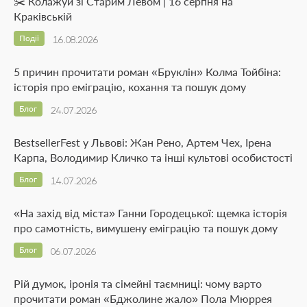
✂️ Колажуй зі Старим Левом | 16 серпня на
Краківській
Події
16.08.2026
5 причин прочитати роман «Бруклін» Колма Тойбіна:
історія про еміграцію, кохання та пошук дому
Блог
24.07.2026
BestsellerFest у Львові: Жан Рено, Артем Чех, Ірена
Карпа, Володимир Кличко та інші культові особистості
Блог
14.07.2026
«На захід від міста» Ганни Городецької: щемка історія
про самотність, вимушену еміграцію та пошук дому
Блог
06.07.2026
Рій думок, іронія та сімейні таємниці: чому варто
прочитати роман «Бджолине жало» Пола Мюррея