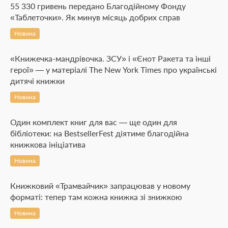
55 330 гривень передано Благодійному Фонду
«Таблеточки». Як минув місяць добрих справ
Новина
«Книжечка-мандрівочка. ЗСУ» і «Єнот Ракета та інші
герої» — у матеріалі The New York Times про українські
дитячі книжки
Новина
Один комплект книг для вас — ще один для
бібліотеки: на BestsellerFest діятиме благодійна
книжкова ініціатива
Новина
Книжковий «Трамвайчик» запрацював у новому
форматі: тепер там кожна книжка зі знижкою
Новина