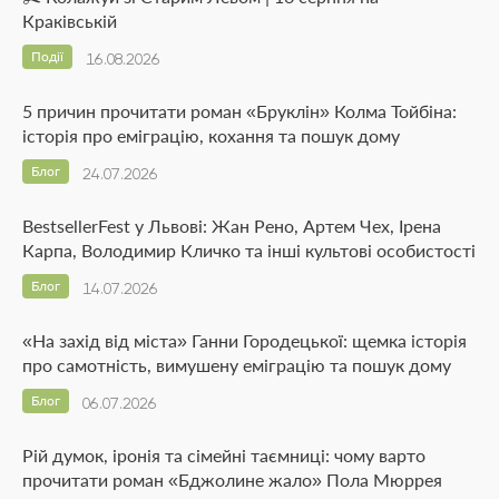
Краківській
Події
16.08.2026
5 причин прочитати роман «Бруклін» Колма Тойбіна:
історія про еміграцію, кохання та пошук дому
Блог
24.07.2026
BestsellerFest у Львові: Жан Рено, Артем Чех, Ірена
Карпа, Володимир Кличко та інші культові особистості
Блог
14.07.2026
«На захід від міста» Ганни Городецької: щемка історія
про самотність, вимушену еміграцію та пошук дому
Блог
06.07.2026
Рій думок, іронія та сімейні таємниці: чому варто
прочитати роман «Бджолине жало» Пола Мюррея