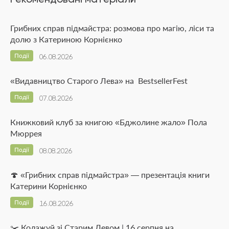
Грибних справ підмайстра: розмова про магію, ліси та
долю з Катериною Корнієнко
Події
06.08.2026
«Видавництво Старого Лева» на BestsellerFest
Події
07.08.2026
Книжковий клуб за книгою «Бджолине жало» Пола
Мюррея
Події
08.08.2026
🍄 «Грибних справ підмайстра» — презентація книги
Катерини Корнієнко
Події
16.08.2026
✂️ Колажуй зі Старим Левом | 16 серпня на