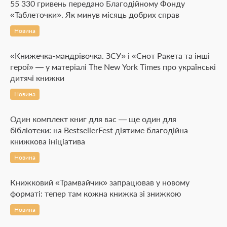
55 330 гривень передано Благодійному Фонду
«Таблеточки». Як минув місяць добрих справ
Новина
«Книжечка-мандрівочка. ЗСУ» і «Єнот Ракета та інші
герої» — у матеріалі The New York Times про українські
дитячі книжки
Новина
Один комплект книг для вас — ще один для
бібліотеки: на BestsellerFest діятиме благодійна
книжкова ініціатива
Новина
Книжковий «Трамвайчик» запрацював у новому
форматі: тепер там кожна книжка зі знижкою
Новина