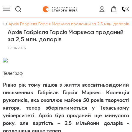
/
ни
Архів Габрієля Гарсія Маркеса проданий за 2,5 млн. доларів
Архів Габрієля Гарсія Маркеса проданий
за 2,5 млн. доларів
17.04.2015
Телеграф
Рівно рік тому пішов з життя всесвітньовідомий
письменник Габрієль Гарсія Маркес. Колекція
рукописів, яка охоплює майже 50 років творчості
автора, тепер зберігатиметься у Техаському
університеті. Архів був проданий ще минулого
року, але вартість – 2,5 мільйони доларів -
оголошена лише тепер.