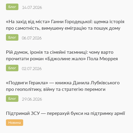
Блог
14.07.2026
«На захід від міста» Ганни Городецької: щемка історія
про самотність, вимушену еміграцію та пошук дому
Блог
06.07.2026
Рій думок, іронія та сімейні таємниці: чому варто
прочитати роман «Бджолине жало» Пола Мюррея
Блог
02.07.2026
«Подвиги Геракла» — книжка Данила Лубківського
про геополітику, війну та стратегію перемоги
Блог
29.06.2026
Підтримай ЗСУ — перерахуй букси на підтримку армії
Новина