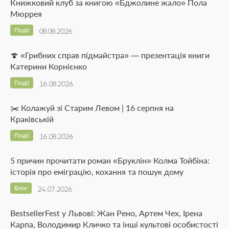
Книжковий клуб за книгою «Бджолине жало» Пола
Мюррея
Події
08.08.2026
🍄 «Грибних справ підмайстра» — презентація книги
Катерини Корнієнко
Події
16.08.2026
✂️ Колажуй зі Старим Левом | 16 серпня на
Краківській
Події
16.08.2026
5 причин прочитати роман «Бруклін» Колма Тойбіна:
історія про еміграцію, кохання та пошук дому
Блог
24.07.2026
BestsellerFest у Львові: Жан Рено, Артем Чех, Ірена
Карпа, Володимир Кличко та інші культові особистості