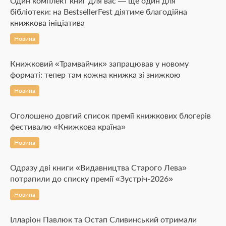
Один комплект книг для вас — ще один для
бібліотеки: на BestsellerFest діятиме благодійна
книжкова ініціатива
Новина
Книжковий «Трамвайчик» запрацював у новому
форматі: тепер там кожна книжка зі знижкою
Новина
Оголошено довгий список премії книжкових блогерів
фестивалю «Книжкова країна»
Новина
Одразу дві книги «Видавництва Старого Лева»
потрапили до списку премії «Зустріч-2026»
Новина
Ілларіон Павлюк та Остап Сливинський отримали