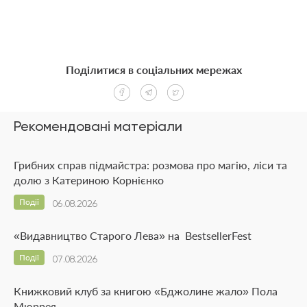
Поділитися в соціальних мережах
Рекомендовані матеріали
Грибних справ підмайстра: розмова про магію, ліси та
долю з Катериною Корнієнко
Події
06.08.2026
«Видавництво Старого Лева» на BestsellerFest
Події
07.08.2026
Книжковий клуб за книгою «Бджолине жало» Пола
Мюррея