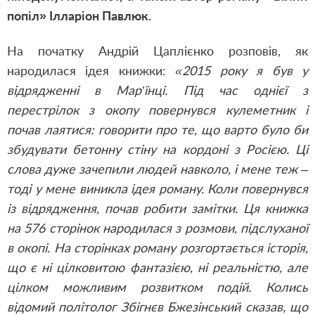
попіл
» Ілларіон Павлюк.
На початку Андрій Цаплієнко розповів, як
народилася ідея книжки:
«2015 року я був у
відрядженні в Мар’їнці. Під час однієї з
перестрілок з окопу повернувся кулеметник і
почав лаятися: говорити про те, що варто було би
збудувати бетонну стіну на кордоні з Росією. Ці
слова дуже зачепили людей навколо, і мене теж –
тоді у мене виникла ідея роману. Коли повернувся
із відрядження, почав робити замітки. Ця книжка
на 576 сторінок народилася з розмови, підслуханої
в окопі. На сторінках роману розгортається історія,
що є ні цілковитою фантазією, ні реальністю, але
цілком можливим розвитком подій. Колись
відомий політолог Збігнєв Бжезінський сказав, що