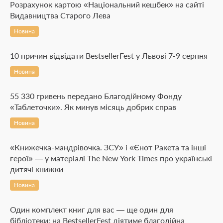
Розрахунок картою «Національний кешбек» на сайті
Видавництва Старого Лева
Новина
10 причин відвідати BestsellerFest у Львові 7-9 серпня
Новина
55 330 гривень передано Благодійному Фонду
«Таблеточки». Як минув місяць добрих справ
Новина
«Книжечка-мандрівочка. ЗСУ» і «Єнот Ракета та інші
герої» — у матеріалі The New York Times про українські
дитячі книжки
Новина
Один комплект книг для вас — ще один для
бібліотеки: на BestsellerFest діятиме благодійна