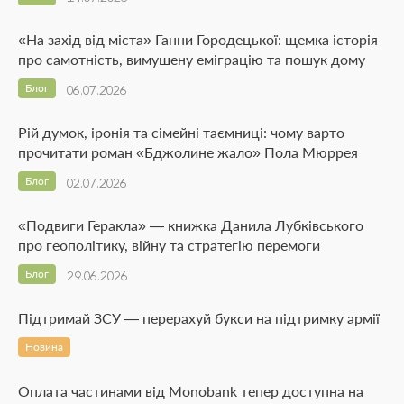
«На захід від міста» Ганни Городецької: щемка історія
про самотність, вимушену еміграцію та пошук дому
Блог
06.07.2026
Рій думок, іронія та сімейні таємниці: чому варто
прочитати роман «Бджолине жало» Пола Мюррея
Блог
02.07.2026
«Подвиги Геракла» — книжка Данила Лубківського
про геополітику, війну та стратегію перемоги
Блог
29.06.2026
Підтримай ЗСУ — перерахуй букси на підтримку армії
Новина
Оплата частинами від Monobank тепер доступна на