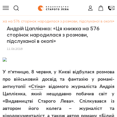
ижка на 576 сторінок народилася з розмови, підслуханої в окопі»
Андрій Цаплієнко: «Ця книжка на 576
сторінок народилася з розмови,
підслуханої в окопі»
11.06.2018
У п’ятницю, 8 червня, у Києві відбулася розмова
про військовий досвід та фантазію у романі-
антиутопії «
Стіна
» відомого журналіста Андрія
Цаплієнка, який нещодавно побачив світ у
«Видавництві Старого Лева». Спілкувався із
автором його колега – журналіст та
кінодокументаліст, а також автор роману «
Білий