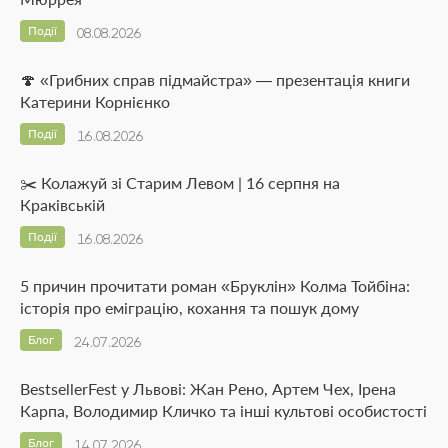
Події
08.08.2026
🍄 «Грибних справ підмайстра» — презентація книги
Катерини Корнієнко
Події
16.08.2026
✂️ Колажуй зі Старим Левом | 16 серпня на
Краківській
Події
16.08.2026
5 причин прочитати роман «Бруклін» Колма Тойбіна:
історія про еміграцію, кохання та пошук дому
Блог
24.07.2026
BestsellerFest у Львові: Жан Рено, Артем Чех, Ірена
Карпа, Володимир Кличко та інші культові особистості
Блог
14.07.2026