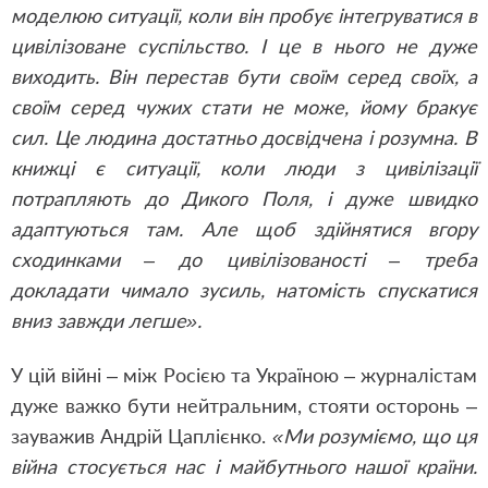
моделюю ситуації, коли він пробує інтегруватися в
цивілізоване суспільство. І це в нього не дуже
виходить. Він перестав бути своїм серед своїх, а
своїм серед чужих стати не може, йому бракує
сил. Це людина достатньо досвідчена і розумна. В
книжці є ситуації, коли люди з цивілізації
потрапляють до Дикого Поля, і дуже швидко
адаптуються там. Але щоб здійнятися вгору
сходинками – до цивілізованості – треба
докладати чимало зусиль, натомість спускатися
вниз завжди легше».
У цій війні – між Росією та Україною – журналістам
дуже важко бути нейтральним, стояти осторонь –
зауважив Андрій Цаплієнко.
«Ми розуміємо, що ця
війна стосується нас і майбутнього нашої країни.