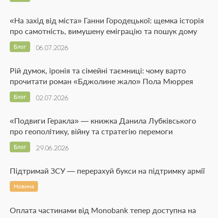
«На захід від міста» Ганни Городецької: щемка історія
про самотність, вимушену еміграцію та пошук дому
Блог
06.07.2026
Рій думок, іронія та сімейні таємниці: чому варто
прочитати роман «Бджолине жало» Пола Мюррея
Блог
02.07.2026
«Подвиги Геракла» — книжка Данила Лубківського
про геополітику, війну та стратегію перемоги
Блог
29.06.2026
Підтримай ЗСУ — перерахуй букси на підтримку армії
Новина
Оплата частинами від Monobank тепер доступна на