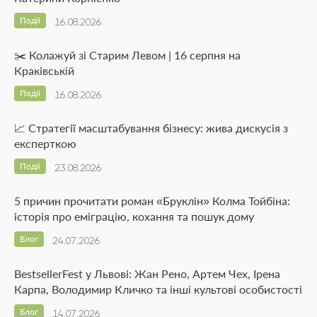
Події
16.08.2026
✂️ Колажуй зі Старим Левом | 16 серпня на
Краківській
Події
16.08.2026
📈 Стратегії масштабування бізнесу: жива дискусія з
експерткою
Події
23.08.2026
5 причин прочитати роман «Бруклін» Колма Тойбіна:
історія про еміграцію, кохання та пошук дому
Блог
24.07.2026
BestsellerFest у Львові: Жан Рено, Артем Чех, Ірена
Карпа, Володимир Кличко та інші культові особистості
Блог
14.07.2026