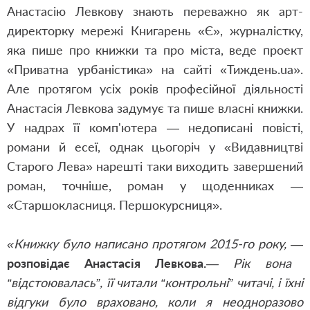
Анастасію Левкову знають переважно як арт-
директорку мережі Книгарень «Є», журналістку,
яка пише про книжки та про міста, веде проект
«Приватна урбаністика» на сайті «Тиждень.ua».
Але протягом усіх років професійної діяльності
Анастасія Левкова задумує та пише власні книжки.
У надрах її комп'ютера — недописані повісті,
романи й есеї, однак цьогоріч у «Видавництві
Старого Лева» нарешті таки виходить завершений
роман, точніше, роман у щоденниках —
«Старшокласниця. Першокурсниця».
«Книжку було написано протягом 2015-го року, —
розповідає Анастасія Левкова.
— Рік вона
“відстоювалась”, її читали “контрольні” читачі, і їхні
відгуки було враховано, коли я неодноразово