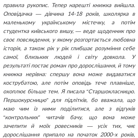
правила рукопис. Тепер нарешті книжка вийшла.
Оповідачка — дівчина 14-18 років, школярка в
маленькому українському містечку, а потім
студентка київського вишу, — веде щоденник про
своє повсякдення, у якому розгортається любовна
історія, а також рік у рік глибшає розуміння себе
самої, близьких людей і світу довкола. У
результаті постає роман про дорослішання, й тому
книжка нерівна: спершу вона може видаватися
кострубатою, але потім оповідь тече плавніше,
охоплює більше тем. Я писала “Старшокласницю.
Першокурсницю” для підлітків, бо вважала, що
маю чим із ними поділитися, але з відгуків
“контрольних” читачів бачу, що вона може
зачепити й моїх ровесників — усіх тих, чиє
дорослішання припало на початок 2000-х років,