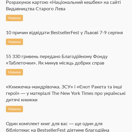
Розрахунок картою «Національний кешбек» на сайті
Видавництва Старого Лева
Новина
10 причин відвідати BestsellerFest у Львові 7-9 серпня
Новина
55 330 гривень передано Благодійному Фонду
«Таблеточки». Як минув місяць добрих справ
Новина
«Книжечка-мандрівочка. ЗСУ» і «Єнот Ракета та інші
герої» — у матеріалі The New York Times про українські
дитячі книжки
Новина
Один комплект книг для вас — ще один для
бібліотеки: на BestsellerFest діятиме благодійна