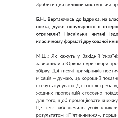
Зробити цей великий мистецький про
Б.Н.: Вертаючись до Іздрика: на вл
поета, дуже популярного в інтерн
отримали? Наскільки читачі Ізд
класичному форматі друкованої кни
М.Ш.: Як кажуть у Західній Україн
завершили з Юрком переговори про 
збірку. Дві тисячі примірників поети
місяців – думаю, це хороший показни
і хочуть купувати. До того ж треба в
жодних пропозицій стосовно поїзд
для того, щоб промоціювати книжку, 
Це теж забезпечило успіх книжки.
результатом «П’ятикнижжя», перший