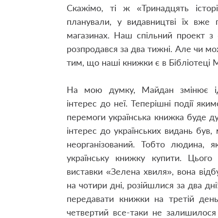
Скажімо, ті ж «Тринадцять істо
планували, у видавництві їх вже
магазинах. Наш спільний проект з
розпродався за два тижні. Але чи м
тим, що наші книжки є в Бібліотеці 
На мою думку, Майдан змінює іде
інтерес до неї. Теперішні події як
перемоги українська книжка буде дуж
інтерес до українських видань був
неорганізований. Тобто людина, 
українську книжку купити. Цього
виставки «Зелена хвиля», вона відб
на чотири дні, розійшлися за два д
передавати книжки на третій день
четвертий все-таки не залишилося 