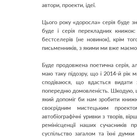
автори, проекти, ідеї.
Цього року «доросла» серія буде зн
буде і серія перекладних книжок:
бестселерів (не новинок), крім тог
письменників, з якими ми вже маємо
Буде продовжена поетична серія, а
маю таку підозру, що і 2014-й рік
сподіваюся, що вдасться видати 
попередню домовленість. Шкодую, щ
який допоміг би нам зробити книж
своєрідним мистецьким проек
автобіографічні уривки з творів, ві
ремінісценції наших сучасників 
суспільство загалом та їхні думки