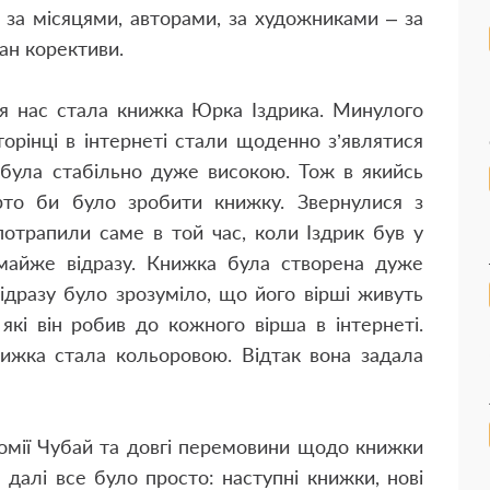
 за місяцями, авторами, за художниками – за
лан корективи.
я нас стала книжка Юрка Іздрика. Минулого
торінці в інтернеті стали щоденно з’являтися
ів була стабільно дуже високою. Тож в якийсь
то би було зробити книжку. Звернулися з
потрапили саме в той час, коли Іздрик був у
майже відразу. Книжка була створена дуже
ідразу було зрозуміло, що його вірші живуть
які він робив до кожного вірша в інтернеті.
ижка стала кольоровою. Відтак вона задала
омії Чубай та довгі перемовини щодо книжки
далі все було просто: наступні книжки, нові