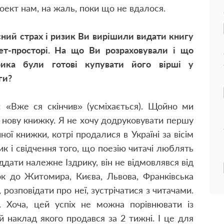
ект нам, на жаль, поки що не вдалося.
асний страх і ризик Ви вирішили видати книгу
ет-просторі. На що Ви розраховували і що
рика були готові купувати його вірші у
ги?
і: «Вже ся скінчив» (усміхається). Щойно ми
нову книжку. Я не хочу додруковувати першу
чної книжки, котрі продалися в Україні за вісім
к і свідчення того, що поезію читачі люблять
іддати належне Іздрику, він не відмовлявся від
ок до Житомира, Києва, Львова, Франківська
розповідати про неї, зустрічатися з читачами.
 Хоча, цей успіх не можна порівнювати із
 наклад якого продався за 2 тижні. І це для