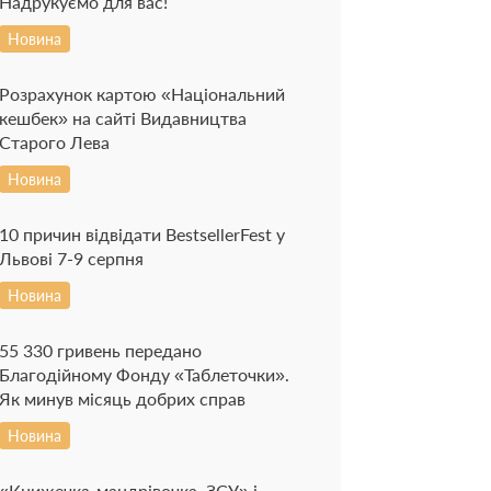
Надрукуємо для вас!
Новина
Розрахунок картою «Національний
кешбек» на сайті Видавництва
Старого Лева
Новина
10 причин відвідати BestsellerFest у
Львові 7-9 серпня
Новина
55 330 гривень передано
Благодійному Фонду «Таблеточки».
Як минув місяць добрих справ
Новина
«Книжечка-мандрівочка. ЗСУ» і