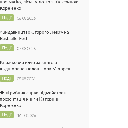
про магію, ліси та долю з Катериною
Корнієнко
Події
06.08.2026
«Видавництво Старого Лева» на
BestsellerFest
Події
07.08.2026
Книжковий клуб за книгою
«Бджолине жало» Пола Мюррея
Події
08.08.2026
🍄 «Грибних справ підмайстра» —
презентація книги Катерини
Корнієнко
Події
16.08.2026