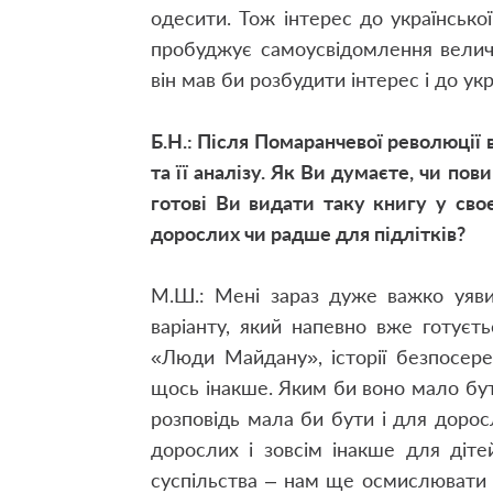
одесити. Тож інтерес до українсько
пробуджує самоусвідомлення величе
він мав би розбудити інтерес і до ук
Б.Н.: Після Помаранчевої революції
та її аналізу. Як Ви думаєте, чи по
готові Ви видати таку книгу у св
дорослих чи радше для підлітків?
М.Ш.: Мені зараз дуже важко уяви
варіанту, який напевно вже готує
«Люди Майдану», історії безпосер
щось інакше. Яким би воно мало бу
розповідь мала би бути і для доросл
дорослих і зовсім інакше для діт
суспільства – нам ще осмислювати 