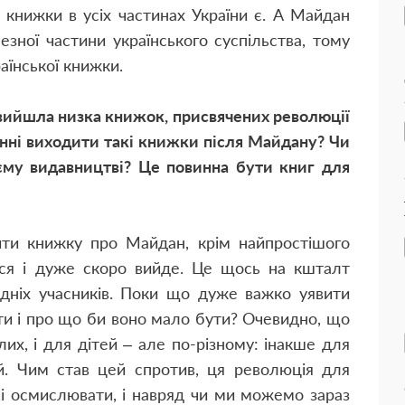
ї книжки в усіх частинах України є. А Майдан
зної частини українського суспільства, тому
раїнської книжки.
 вийшла низка книжок, присвячених революції
винні виходити такі книжки після Майдану? Чи
оєму видавництві? Це повинна бути книг для
ти книжку про Майдан, крім найпростішого
ться і дуже скоро вийде. Це щось на кшталт
едніх учасників. Поки що дуже важко уявити
ти і про що би воно мало бути? Очевидно, що
их, і для дітей – але по-різному: інакше для
ей. Чим став цей спротив, ця революція для
і осмислювати, і навряд чи ми можемо зараз