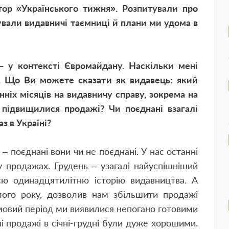
тор «Українського тижня». Розпитували про
ували видавничі таємниці й плани ми удома в
 у контексті Євромайдану. Наскільки мені
. Що Ви можете сказати як видавець: який
нніх місяців на видавничу справу, зокрема на
підвищилися продажі? Чи поєднані взагалі
з в Україні?
 поєднані вони чи не поєднані. У нас останні
у продажах. Грудень – узагалі найуспішніший
сю одинадцятилітню історію видавництва. А
улого року, дозволив нам збільшити продажі
имовий період ми виявилися непогано готовими
і продажі в січні-грудні були дуже хорошими.