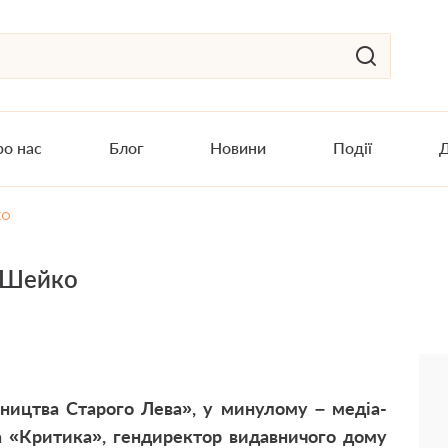
о нас
Блог
Новини
Події
Д
ко
 Шейко
ицтва Старого Лева», у минулому – медіа-
 «Критика», гендиректор видавничого дому