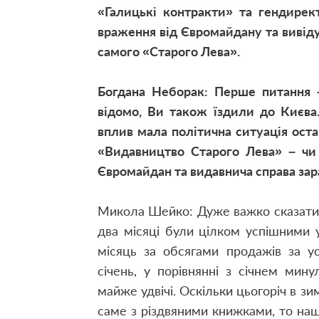
«Галицькі контракти» та гендирек
враження від Євромайдану та вивід
самого «Старого Лева».
Богдана Неборак: Перше питання –
відомо, Ви також їздили до Києва
вплив мала політична ситуація оста
«Видавництво Старого Лева» – чи 
Євромайдан та видавнича справа зара
Микола Шейко: Дуже важко сказати –
два місяці були цілком успішними 
місяць за обсягами продажів за у
січень, у порівнянні з січнем мин
майже удвічі. Оскільки цьогоріч в з
саме з різдвяними книжками, то наш