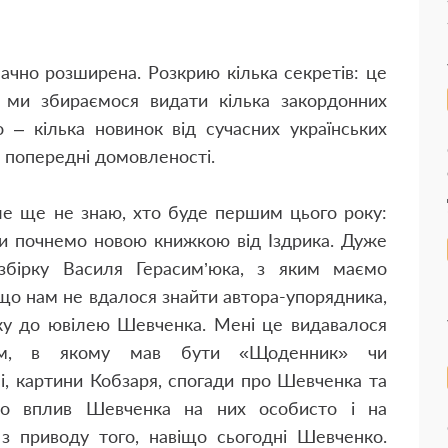
ачно розширена. Розкрию кілька секретів: це
 ми збираємося видати кілька закордонних
о – кілька новинок від сучасних українських
 попередні домовленості.
ле ще не знаю, хто буде першим цього року:
 ми почнемо новою книжкою від Іздрика. Дуже
збірку Василя Герасим’юка, з яким маємо
о нам не вдалося знайти автора-упорядника,
ку до ювілею Шевченка. Мені це видавалося
том, в якому мав бути «Щоденник» чи
рші, картини Кобзаря, спогади про Шевченка та
про вплив Шевченка на них особисто і на
 з приводу того, навіщо сьогодні Шевченко.