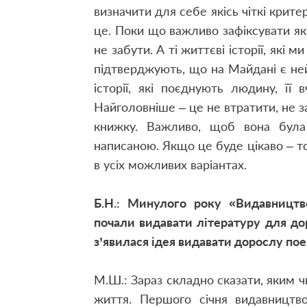
визначити для себе якісь чіткі крите
це. Поки що важливо зафіксувати як
не забути. А ті життєві історії, які
підтверджують, що на Майдані є неймо
історії, які поєднують людину, її 
Найголовніше – це не втратити, не за
книжку. Важливо, щоб вона була
написаною. Якщо це буде цікаво – т
в усіх можливих варіантах.
Б.Н.: Минулого року «Видавницт
почали видавати літературу для до
з’явилася ідея видавати дорослу пое
М.Ш.: Зараз складно сказати, яким чи
життя. Першого січня видавництв