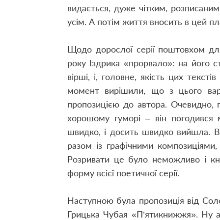
видається, дуже чітким, розписаним
усім. А потім життя вносить в цей п
Щодо дорослої серії поштовхом дл
року Іздрика «прорвало»: на його с
вірші, і, головне, якість цих текст
момент вирішили, що з цього вар
пропозицією до автора. Очевидно, 
хорошому гуморі – він погодився 
швидко, і досить швидко вийшла. В
разом із графічними композиціями, 
Розривати це було неможливо і кн
форму всієї поетичної серії.
Наступною була пропозиція від Сол
Грицька Чубая «П’ятикнижжя». Ну а 