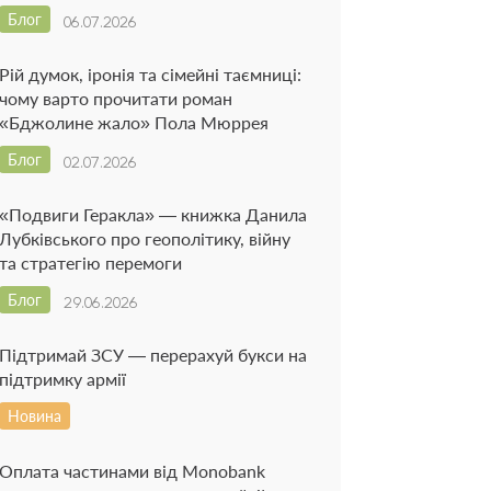
Блог
06.07.2026
Рій думок, іронія та сімейні таємниці:
чому варто прочитати роман
«Бджолине жало» Пола Мюррея
Блог
02.07.2026
«Подвиги Геракла» — книжка Данила
Лубківського про геополітику, війну
та стратегію перемоги
Блог
29.06.2026
Підтримай ЗСУ — перерахуй букси на
підтримку армії
Новина
Оплата частинами від Monobank