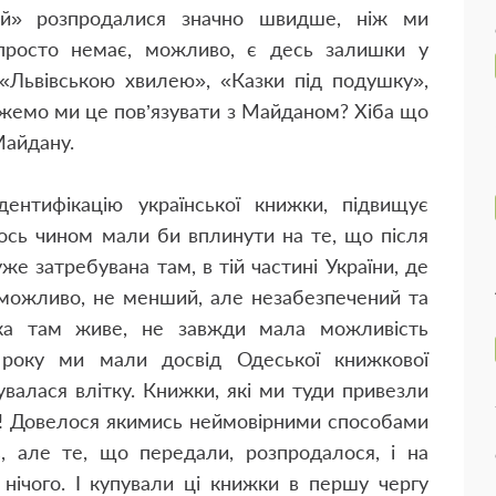
рій» розпродалися значно швидше, ніж ми
 просто немає, можливо, є десь залишки у
 «Львівською хвилею», «Казки під подушку»,
ожемо ми це пов’язувати з Майданом? Хіба що
Майдану.
нтифікацію української книжки, підвищує
имось чином мали би вплинути на те, що після
е затребувана там, в тій частині України, де
, можливо, не менший, але незабезпечений та
яка там живе, не завжди мала можливість
 року ми мали досвід Одеської книжкової
увалася влітку. Книжки, які ми туди привезли
ні! Довелося якимись неймовірними способами
, але те, що передали, розпродалося, і на
нічого. І купували ці книжки в першу чергу