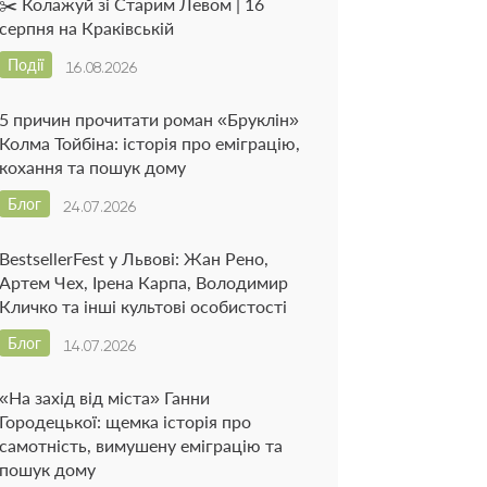
✂️ Колажуй зі Старим Левом | 16
серпня на Краківській
Події
16.08.2026
5 причин прочитати роман «Бруклін»
Колма Тойбіна: історія про еміграцію,
кохання та пошук дому
Блог
24.07.2026
BestsellerFest у Львові: Жан Рено,
Артем Чех, Ірена Карпа, Володимир
Кличко та інші культові особистості
Блог
14.07.2026
«На захід від міста» Ганни
Городецької: щемка історія про
самотність, вимушену еміграцію та
пошук дому