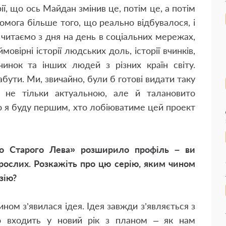
рії, що ось Майдан змінив це, потім це, а потім
омога більше того, що реально відбувалося, і
 ми читаємо з дня на день в соціальних мережах,
вірні історії людських доль, історії вчинків,
вчинок та інших людей з різних країн світу.
бути. Ми, звичайно, були б готові видати таку
 не тільки актуальною, але й талановито
о я буду першим, хто лобіюватиме цей проект
во Старого Лева» розширило профіль – ви
рослих. Розкажіть про цю серію, яким чином
зію?
ном з’явилася ідея. Ідея завжди з’являється з
о входить у новий рік з планом – як нам