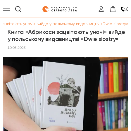
зацвітають уночі» вийде у польському видавництві «Dwie siostry»
Книга «Абрикоси зацвітають уночі» вийде
у польському видавництві «Dwie siostry»
10.03.2023