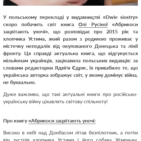
У польському перекладі у видавництві «Dwie siostry»
скоро побачить світ к
нига
Олі Русіної
«Абрикоси
зацвітають уночі»,
що
розповідає про 2015 рік та
хлопчика Устима, який разом з родиною проживає у
містечку неподалік від окупованого Донецька та лінії
фронту. Ця справді актуальна книга, що відгукується
мільйонам українців, зацікавила польських видавців: за
словами редакторки Ядвіґи Єдряс, їх привабило те, що
українська авторка зображує світ, у якому домінує війна,
не буквально.
Дуже важливо, що такі актуальні книги про російсько-
українську війну цікавлять світову спільноту!
Про книгу
«Абрикоси зацвітають уночі:
Високо в небі над Донбасом літав безпілотник, а потім
він зустрів хлопчика Устима і його собаку Жменьку.