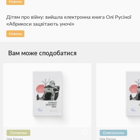
Новина
Дітям про війну: вийшла електронна книга Олі Русіної
«Абрикоси зацвітають уночі»
Новина
Вам може сподобатися
Паперова
Електронна
Оля Русіна
Оля Русіна