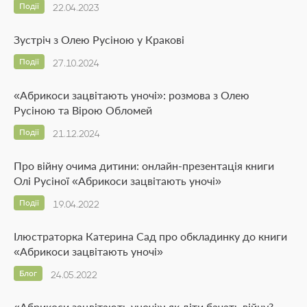
Події
22.04.2023
Зустріч з Олею Русіною у Кракові
Події
27.10.2024
«Абрикоси зацвітають уночі»: розмова з Олею
Русіною та Вірою Обломей
Події
21.12.2024
Про війну очима дитини: онлайн-презентація книги
Олі Русіної «Абрикоси зацвітають уночі»
Події
19.04.2022
Ілюстраторка Катерина Сад про обкладинку до книги
«Абрикоси зацвітають уночі»
Блог
24.05.2022
«Абрикоси зацвітають уночі»: як діти бачать війну?