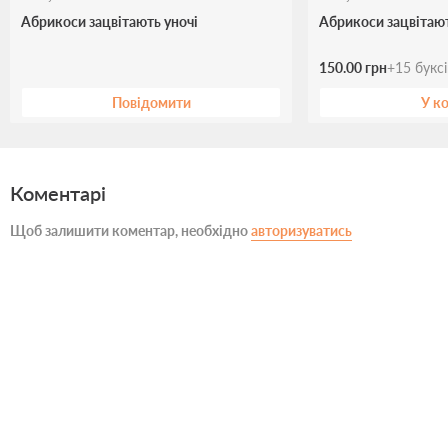
Абрикоси зацвітають уночі
Абрикоси зацвітают
150.00 грн
+
15
букс
Повідомити
У к
Коментарі
Щоб залишити коментар, необхідно
авторизуватись