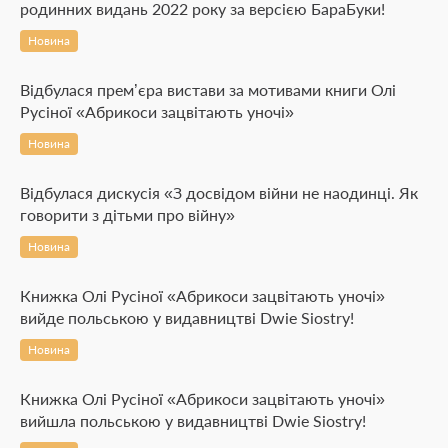
родинних видань 2022 року за версією БараБуки!
Новина
Відбулася прем’єра вистави за мотивами книги Олі
Русіної «Абрикоси зацвітають уночі»
Новина
Відбулася дискусія «З досвідом війни не наодинці. Як
говорити з дітьми про війну»
Новина
Книжка Олі Русіної «Абрикоси зацвітають уночі»
вийде польською у видавництві Dwie Siostry!
Новина
Книжка Олі Русіної «Абрикоси зацвітають уночі»
вийшла польською у видавництві Dwie Siostry!