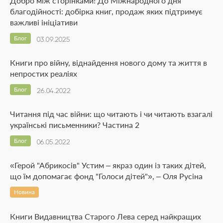
Добро між сторінками! До Міжнародного дня
благодійності: добірка книг, продаж яких підтримує
важливі ініціативи
Блог
03.09.2025
Книги про війну, віднайдення нового дому та життя в
непростих реаліях
Блог
26.04.2022
Читання під час війни: що читають і чи читають взагалі
українські письменники? Частина 2
Блог
06.05.2022
«Герой "Абрикосів" Устим – якраз один із таких дітей,
що їм допомагає фонд "Голоси дітей"», – Оля Русіна
Новина
Книги Видавництва Старого Лева серед найкращих