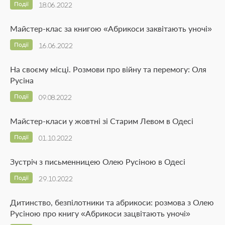
Події
18.06.2022
Майстер-клас за книгою «Абрикоси заквітають уночі»
Події
16.06.2022
На своєму місці. Розмови про війну та перемогу: Оля
Русіна
Події
09.08.2022
Майстер-класи у жовтні зі Старим Левом в Одесі
Події
01.10.2022
Зустріч з письменницею Олею Русіною в Одесі
Події
29.10.2022
Дитинство, безпілотники та абрикоси: розмова з Олею
Русіною про книгу «Абрикоси зацвітають уночі»