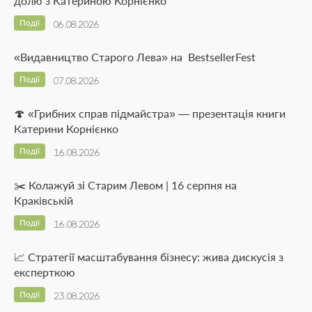
долю з Катериною Корнієнко
Події
06.08.2026
«Видавництво Старого Лева» на BestsellerFest
Події
07.08.2026
🍄 «Грибних справ підмайстра» — презентація книги
Катерини Корнієнко
Події
16.08.2026
✂️ Колажуй зі Старим Левом | 16 серпня на
Краківській
Події
16.08.2026
📈 Стратегії масштабування бізнесу: жива дискусія з
експерткою
Події
23.08.2026