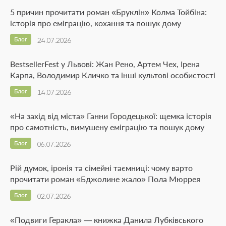
5 причин прочитати роман «Бруклін» Колма Тойбіна:
історія про еміграцію, кохання та пошук дому
Блог
24.07.2026
BestsellerFest у Львові: Жан Рено, Артем Чех, Ірена
Карпа, Володимир Кличко та інші культові особистості
Блог
14.07.2026
«На захід від міста» Ганни Городецької: щемка історія
про самотність, вимушену еміграцію та пошук дому
Блог
06.07.2026
Рій думок, іронія та сімейні таємниці: чому варто
прочитати роман «Бджолине жало» Пола Мюррея
Блог
02.07.2026
«Подвиги Геракла» — книжка Данила Лубківського