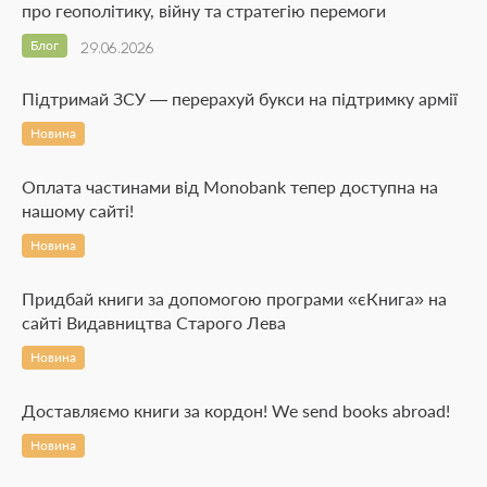
про геополітику, війну та стратегію перемоги
Блог
29.06.2026
Підтримай ЗСУ — перерахуй букси на підтримку армії
Новина
Оплата частинами від Monobank тепер доступна на
нашому сайті!
Новина
Придбай книги за допомогою програми «єКнига» на
сайті Видавництва Старого Лева
Новина
Доставляємо книги за кордон! We send books abroad!
Новина