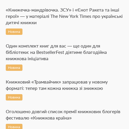
«Книжечка-мандрівочка. ЗСУ» і «Єнот Ракета та інші
герої» — у матеріалі The New York Times про українські
дитячі книжки
Новина
Один комплект книг для вас — ще один для
бібліотеки: на BestsellerFest діятиме благодійна
книжкова ініціатива
Новина
Книжковий «Трамвайчик» запрацював у новому
форматі: тепер там кожна книжка зі знижкою
Новина
Оголошено довгий список премії книжкових блогерів
фестивалю «Книжкова країна»
Новина