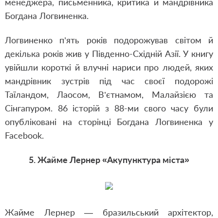
менеджера, письменника, критика й мандрівника
Богдана Логвиненка.
Логвиненко п’ять років подорожував світом й
декілька років жив у Південно-Східній Азії. У книгу
увійшли короткі й влучні нариси про людей, яких
мандрівник зустрів під час своєї подорожі
Таїландом, Лаосом, В’єтнамом, Малайзією та
Сінгапуром. 86 історій з 88-ми свого часу були
опубліковані на сторінці Богдана Логвиненка у
Facebook.
5. Жайме Лернер «Акупунктура міста»
Жайме Лернер — бразильський архітектор,