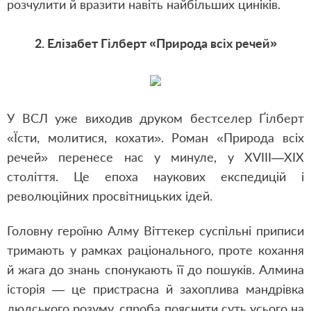
розчулити й вразити навіть найбільших циніків.
2. Елізабет Гілберт «Природа всіх речей»
У ВСЛ уже виходив друком бестселер Ґілберт
«Їсти, молитися, кохати».
Роман «Природа всіх
речей» перенесе нас у минуле, у XVIII—XIX
століття. Це епоха наукових експедицій і
революційних просвітницьких ідей.
Головну героїню Алму Віттекер суспільні приписи
тримають у рамках раціонального, проте кохання
й жага до знань спонукають її до пошуків. Алмина
історія — це пристрасна й захоплива мандрівка
людського розуму, спроба пояснити суть усього на