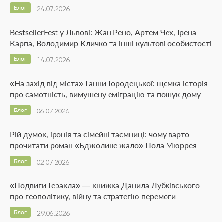
Блог
24.07.2026
BestsellerFest у Львові: Жан Рено, Артем Чех, Ірена
Карпа, Володимир Кличко та інші культові особистості
Блог
14.07.2026
«На захід від міста» Ганни Городецької: щемка історія
про самотність, вимушену еміграцію та пошук дому
Блог
06.07.2026
Рій думок, іронія та сімейні таємниці: чому варто
прочитати роман «Бджолине жало» Пола Мюррея
Блог
02.07.2026
«Подвиги Геракла» — книжка Данила Лубківського
про геополітику, війну та стратегію перемоги
Блог
29.06.2026