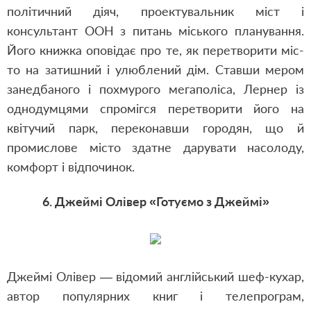
політичний діяч, проектувальник міст і
консультант ООН з питань міського планування.
Його книжка оповідає про те, як перетворити міс­
то на затишний і улюб­лений дім. Ставши мером
занедбаного і похмурого мегаполіса, Лернер із
однодумцями спромігся перетворити його на
квітучий парк, переконавши городян, що й
промислове місто здатне дарувати насолоду,
комфорт і відпочинок.
6. Джеймі Олівер «Готуємо з Джеймі»
Джеймі Олівер — відомий англійський шеф-кухар,
автор популярних книг і телепрограм,