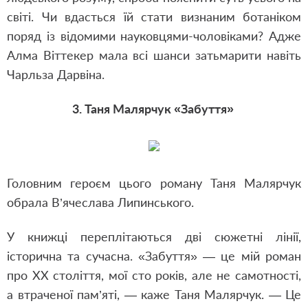
світі. Чи вдасться їй стати визнаним ботаніком
поряд із відомими науковцями-чоловіками? Адже
Алма Віттекер мала всі шанси затьмарити навіть
Чарльза Дарвіна.
3. Таня Малярчук «Забуття»
Головним героєм цього роману Таня Малярчук
обрала В’ячеслава Липинського.
У книжці переплітаються дві сюжетні лінії,
історична та сучасна. «Забуття» — це мій роман
про ХХ століття, мої сто років, але не самотності,
а втраченої пам’яті, — каже Таня Малярчук. — Це