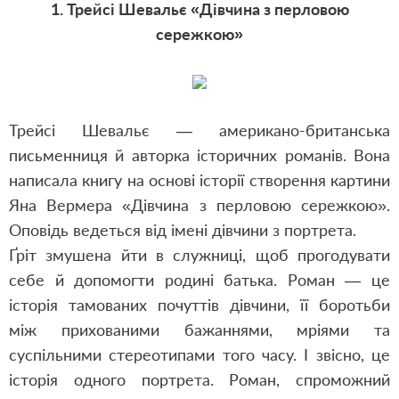
1. Трейсі Шевальє «Дівчина з перловою
сережкою»
Трейсі Шевальє — американо-британська
письменниця й авторка історичних романів. Вона
написала книгу на основі історії створення картини
Яна Вермера «Дівчина з перловою сережкою».
Оповідь ведеться від імені дівчини з портрета.
Ґріт змушена йти в служниці, щоб прогодувати
себе й допомогти родині батька. Роман — це
історія тамованих почуттів дівчини, її боротьби
між прихованими бажаннями, мріями та
суспільними стереотипами того часу. І звісно, це
історія одного портрета. Роман, спроможний