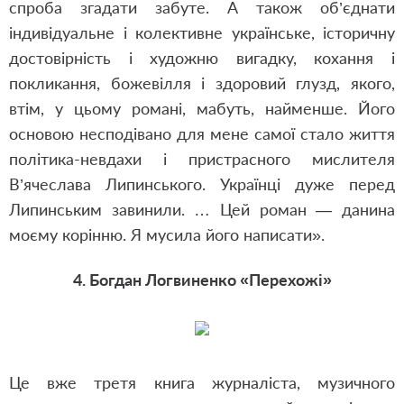
спроба згадати забуте. А також об’єднати
індивідуальне і колективне українське, історичну
достовірність і художню вигадку, кохання і
покликання, божевілля і здоровий глузд, якого,
втім, у цьому романі, мабуть, найменше. Його
основою несподівано для мене самої стало життя
політика-невдахи і пристрасного мислителя
В’ячеслава Липинського. Українці дуже перед
Липинським завинили. … Цей роман — данина
моєму корінню. Я мусила його написати
»
.
4. Богдан Логвиненко «Перехожі»
Це вже третя книга журналіста, музичного