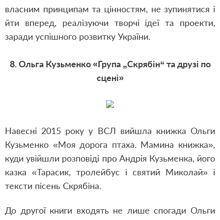
власним принципам та цінностям, не зупинятися і
йти вперед, реалізуючи творчі ідеї та проекти,
заради успішного розвитку України.
8. Ольга Кузьменко «Група „Скрябін“ та друзі по
сцені»
Навесні 2015 року у ВСЛ вийшла книжка Ольги
Кузьменко «Моя дорога птаха. Мамина книжка»,
куди увійшли розповіді про Андрія Кузьменка, його
казка «Тарасик, тролейбус і святий Миколай» і
тексти пісень Скрябіна.
До другої книги входять не лише спогади Ольги