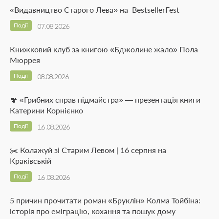
«Видавництво Старого Лева» на BestsellerFest
Події
07.08.2026
Книжковий клуб за книгою «Бджолине жало» Пола
Мюррея
Події
08.08.2026
🍄 «Грибних справ підмайстра» — презентація книги
Катерини Корнієнко
Події
16.08.2026
✂️ Колажуй зі Старим Левом | 16 серпня на
Краківській
Події
16.08.2026
5 причин прочитати роман «Бруклін» Колма Тойбіна:
історія про еміграцію, кохання та пошук дому