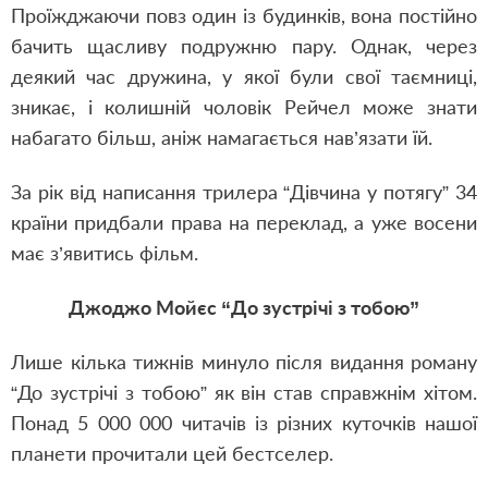
Проїжджаючи повз один із будинків, вона постійно
бачить щасливу подружню пару. Однак, через
деякий час дружина, у якої були свої таємниці,
зникає, і колишній чоловік Рейчел може знати
набагато більш, аніж намагається нав’язати їй.
За рік від написання трилера “Дівчина у потягу” 34
країни придбали права на переклад, а уже восени
має з’явитись фільм.
Джоджо Мойєс “До зустрічі з тобою”
Лише кілька тижнів минуло після видання роману
“До зустрічі з тобою” як він став справжнім хітом.
Понад 5 000 000 читачів із різних куточків нашої
планети прочитали цей бестселер.