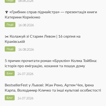
Події
08.08.2026
🍄 «Грибних справ підмайстра» — презентація книги
Катерини Корнієнко
Події
16.08.2026
✂️ Колажуй зі Старим Левом | 16 серпня на
Краківській
Події
16.08.2026
5 причин прочитати роман «Бруклін» Колма Тойбіна:
історія про еміграцію, кохання та пошук дому
Блог
24.07.2026
BestsellerFest у Львові: Жан Рено, Артем Чех, Ірена
Карпа, Володимир Кличко та інші культові особистості
Блог
14.07.2026