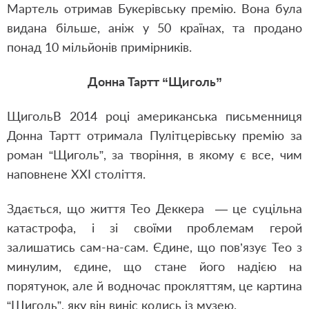
Мартель отримав Букерівську премію. Вона була
видана більше, аніж у 50 країнах, та продано
понад 10 мільйонів примірників.
Донна Тартт “Щиголь”
ЩигольВ 2014 році американська письменниця
Донна Тартт отримала Пулітцерівську премію за
роман “Щиголь”, за творіння, в якому є все, чим
наповнене ХХІ століття.
Здається, що життя Тео Деккера — це суцільна
катастрофа, і зі своїми проблемам герой
залишатись сам-на-сам. Єдине, що пов’язує Тео з
минулим, єдине, що стане його надією на
порятунок, але й водночас прокляттям, це картина
“Щиголь”, яку він виніс колись із музею.