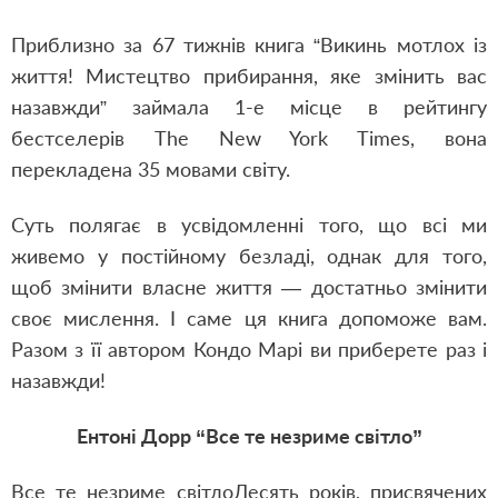
Приблизно за 67 тижнів книга “Викинь мотлох із
життя! Мистецтво прибирання, яке змінить вас
назавжди” займала 1-е місце в рейтингу
бестселерів The New York Times, вона
перекладена 35 мовами світу.
Суть полягає в усвідомленні того, що всі ми
живемо у постійному безладі, однак для того,
щоб змінити власне життя — достатньо змінити
своє мислення. І саме ця книга допоможе вам.
Разом з її автором Кондо Марі ви приберете раз і
назавжди!
Ентоні Дорр “Все те незриме світло”
Все те незриме світлоДесять років, присвячених