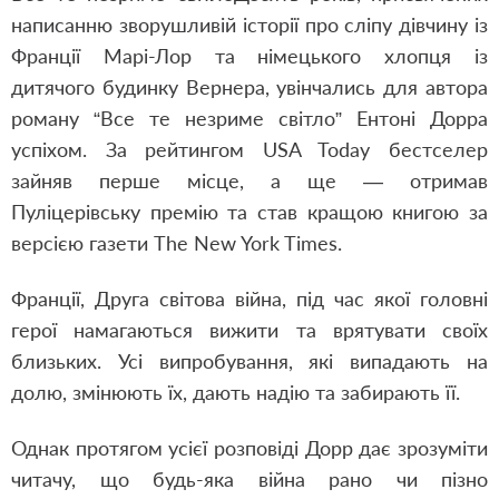
написанню зворушливій історії про сліпу дівчину із
Франції Марі-Лор та німецького хлопця із
дитячого будинку Вернера, увінчались для автора
роману “Все те незриме світло” Ентоні Дорра
успіхом. За рейтингом USA Today бестселер
зайняв перше місце, а ще — отримав
Пуліцерівську премію та став кращою книгою за
версією газети The New York Times.
Франції, Друга світова війна, під час якої головні
герої намагаються вижити та врятувати своїх
близьких. Усі випробування, які випадають на
долю, змінюють їх, дають надію та забирають її.
Однак протягом усієї розповіді Дорр дає зрозуміти
читачу, що будь-яка війна рано чи пізно