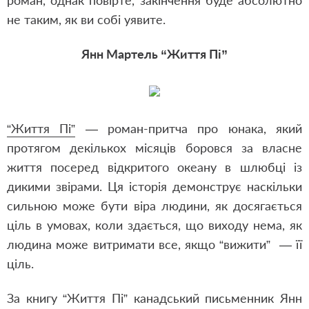
роман, однак повірте, закінчення буде абсолютно
не таким, як ви собі уявите.
Янн Мартель “Життя Пі”
“Життя Пі”
— роман-притча про юнака, який
протягом декількох місяців боровся за власне
життя посеред відкритого океану в шлюбці із
дикими звірами. Ця історія демонструє наскільки
сильною може бути віра людини, як досягається
ціль в умовах, коли здається, що виходу нема, як
людина може витримати все, якщо “вижити” — її
ціль.
За книгу “Життя Пі” канадський письменник Янн