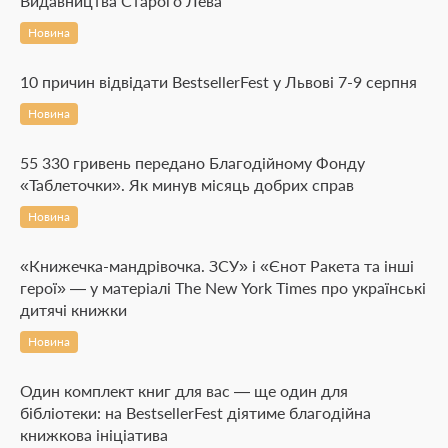
Видавництва Старого Лева
Новина
10 причин відвідати BestsellerFest у Львові 7-9 серпня
Новина
55 330 гривень передано Благодійному Фонду
«Таблеточки». Як минув місяць добрих справ
Новина
«Книжечка-мандрівочка. ЗСУ» і «Єнот Ракета та інші
герої» — у матеріалі The New York Times про українські
дитячі книжки
Новина
Один комплект книг для вас — ще один для
бібліотеки: на BestsellerFest діятиме благодійна
книжкова ініціатива