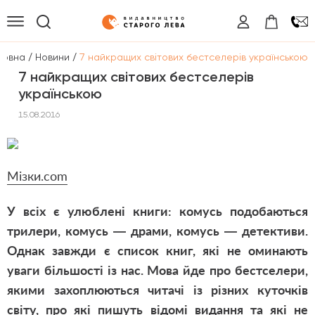
/
/
ловна
Новини
7 найкращих світових бестселерів українською
7 найкращих світових бестселерів
українською
15.08.2016
Мізки.com
У всіх є улюблені книги: комусь подобаються
трилери, комусь — драми, комусь — детективи.
Однак завжди є список книг, які не оминають
уваги більшості із нас. Мова йде про бестселери,
якими захоплюються читачі із різних куточків
світу, про які пишуть відомі видання та які не