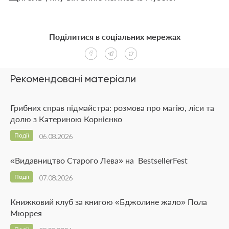
Поділитися в соціальних мережах
Рекомендовані матеріали
Грибних справ підмайстра: розмова про магію, ліси та
долю з Катериною Корнієнко
Події
06.08.2026
«Видавництво Старого Лева» на BestsellerFest
Події
07.08.2026
Книжковий клуб за книгою «Бджолине жало» Пола
Мюррея