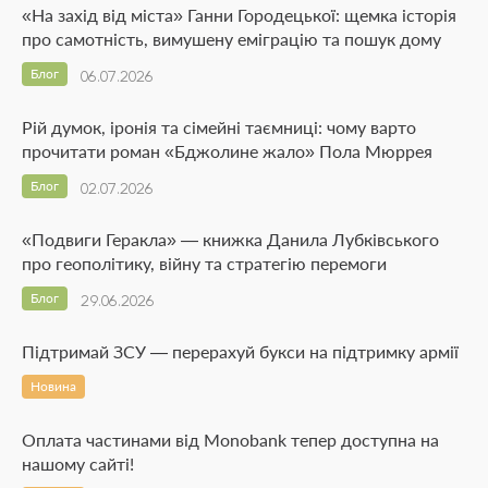
«На захід від міста» Ганни Городецької: щемка історія
про самотність, вимушену еміграцію та пошук дому
Блог
06.07.2026
Рій думок, іронія та сімейні таємниці: чому варто
прочитати роман «Бджолине жало» Пола Мюррея
Блог
02.07.2026
«Подвиги Геракла» — книжка Данила Лубківського
про геополітику, війну та стратегію перемоги
Блог
29.06.2026
Підтримай ЗСУ — перерахуй букси на підтримку армії
Новина
Оплата частинами від Monobank тепер доступна на
нашому сайті!