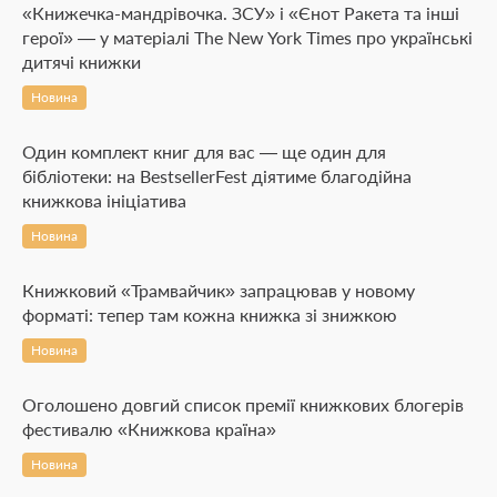
«Книжечка-мандрівочка. ЗСУ» і «Єнот Ракета та інші
герої» — у матеріалі The New York Times про українські
дитячі книжки
Новина
Один комплект книг для вас — ще один для
бібліотеки: на BestsellerFest діятиме благодійна
книжкова ініціатива
Новина
Книжковий «Трамвайчик» запрацював у новому
форматі: тепер там кожна книжка зі знижкою
Новина
Оголошено довгий список премії книжкових блогерів
фестивалю «Книжкова країна»
Новина