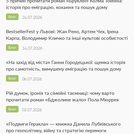
5 причин прочитати роман «Бруклін» Колма Тойбіна:
історія про еміграцію, кохання та пошук дому
Блог
24.07.2026
BestsellerFest у Львові: Жан Рено, Артем Чех, Ірена
Карпа, Володимир Кличко та інші культові особистості
Блог
14.07.2026
«На захід від міста» Ганни Городецької: щемка історія
про самотність, вимушену еміграцію та пошук дому
Блог
06.07.2026
Рій думок, іронія та сімейні таємниці: чому варто
прочитати роман «Бджолине жало» Пола Мюррея
Блог
02.07.2026
«Подвиги Геракла» — книжка Данила Лубківського
про геополітику, війну та стратегію перемоги