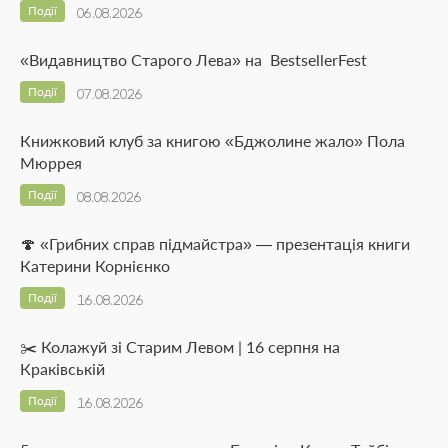
Події
06.08.2026
«Видавництво Старого Лева» на BestsellerFest
Події
07.08.2026
Книжковий клуб за книгою «Бджолине жало» Пола
Мюррея
Події
08.08.2026
🍄 «Грибних справ підмайстра» — презентація книги
Катерини Корнієнко
Події
16.08.2026
✂️ Колажуй зі Старим Левом | 16 серпня на
Краківській
Події
16.08.2026