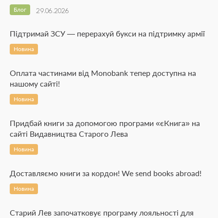
Блог
29.06.2026
Підтримай ЗСУ — перерахуй букси на підтримку армії
Новина
Оплата частинами від Monobank тепер доступна на
нашому сайті!
Новина
Придбай книги за допомогою програми «єКнига» на
сайті Видавництва Старого Лева
Новина
Доставляємо книги за кордон! We send books abroad!
Новина
Старий Лев започатковує програму лояльності для