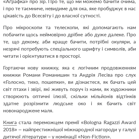
«Аґрафка» про зір. Про те, що ми можемо бачити очима,
і про те таємниче, невидиме для ока, яке пробуджує в нас
цікавість до Всесвіту і до власної сутності.
Про мікроскопи та телескопи, які допомагають нам
побачити щось неймовірно дрібне або дуже далеке. Про
те, що декому, аби краще бачити, потрібні окуляри, а
незрячі потребують спеціального шрифту і символів, аби
читати і орієнтуватися в просторі.
Гортаючи нову книжку, яка є логічним продовженням
книжки Романи Романишин та Андрія Лесіва про слух
«Голосно, тихо, пошепки», ви дізнаєтеся, як бачать цей
світ птахи і звірі, які живуть поруч із нами, як художники
створюють оптичні ілюзії, скільки мільйонів відтінків
здатне розрізнити людське око і як бачить світ
новонароджене маля.
Книга
стала переможцем премії «Bologna Ragazzi Award
2018» – найпрестижнішої міжнародної нагороди у галузі
дитячої літератури – у номінації «Non-Fiction».