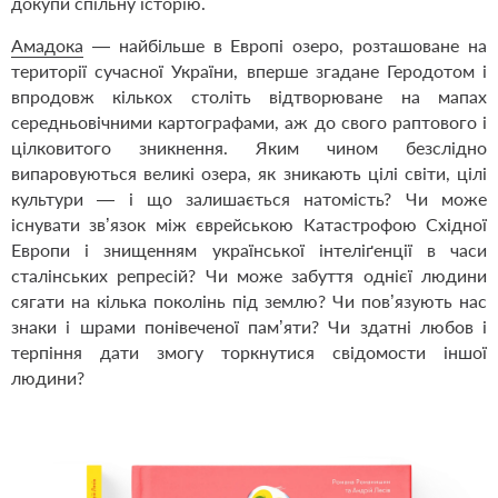
докупи спільну історію.
Амадока
— найбільше в Европі озеро, розташоване на
території сучасної України, вперше згадане Геродотом і
впродовж кількох століть відтворюване на мапах
середньовічними картографами, аж до свого раптового і
цілковитого зникнення. Яким чином безслідно
випаровуються великі озера, як зникають цілі світи, цілі
культури — і що залишається натомість? Чи може
існувати зв’язок між єврейською Катастрофою Східної
Европи і знищенням української інтеліґенції в часи
сталінських репресій? Чи може забуття однієї людини
сягати на кілька поколінь під землю? Чи пов’язують нас
знаки і шрами понівеченої пам’яти? Чи здатні любов і
терпіння дати змогу торкнутися свідомости іншої
людини?