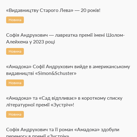
«Видавництву Старого Лева» — 20 років!
Новина
Софія Андрухович — лавреатка премії імені Шолом-
Алейхема у 2023 році
Новина
«Амадока» Софії Андрухович вийде в американському
видавництві «Simon&Schuster»
Новина
«Амадока» та «Сад відпливає» в короткому списку
літературної премії «Зустріч»!
Новина
Софія Андрухович та її роман «Амадока» здобули
перемогу в премії «Зустріч»