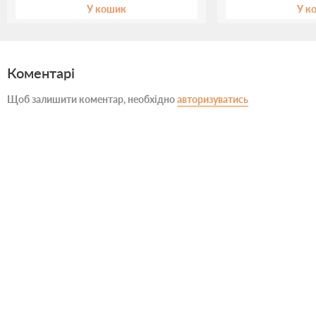
У кошик
У к
Коментарі
Щоб залишити коментар, необхідно
авторизуватись