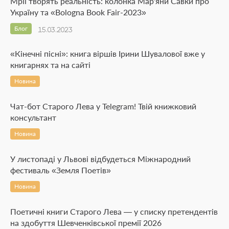
Мрії творять реальність: колонка Мар'яни Савки про
Україну та «Bologna Book Fair-2023»
Блог
15.03.2023
«Кінечні пісні»: книга віршів Ірини Шувалової вже у
книгарнях та на сайті
Новина
Чат-бот Старого Лева у Telegram! Твій книжковий
консультант
Новина
У листопаді у Львові відбудеться Міжнародний
фестиваль «Земля Поетів»
Новина
Поетичні книги Старого Лева — у списку претендентів
на здобуття Шевченківської премії 2026