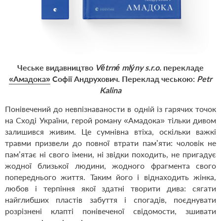
Чеське видавництво
Větrné mlýny s.r.o.
перекладе
«Амадока»
Софії Андрухович. Переклад чеською:
Petr
Kalina
Понівечений до невпізнаваности в одній із гарячих точок
на Сході України, герой роману «Амадока» тільки дивом
залишився живим. Це сумнівна втіха, оскільки важкі
травми призвели до повної втрати пам’яти: чоловік не
пам’ятає ні свого імени, ні звідки походить, не пригадує
жодної близької людини, жодного фрагмента свого
попереднього життя. Таким його і віднаходить жінка,
любов і терпіння якої здатні творити дива: сягати
найглибших пластів забуття і спогадів, поєднувати
розрізнені клапті понівеченої свідомости, зшивати