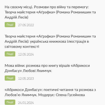
На своєму місці. Розмови про війну та перемогу:
Творча майстерня «Аґрафка» (Романа Романишин та
Андрій Лесів)
Події
27.05.2022
Творча майстерня «Аґрафка» (Романа Романишин та
Андрій Лесів): українська книжкова ілюстрація в
світовому контексті
Події
12.05.2024
Мова війни: розмова про книгу віршів «Абрикоси
Донбасу» Любові Якимчук
Події
12.05.2023
«Абрикоси Донбасу»: поетичні читання та розмова з
Любов’ю Якимчук. Модерує: Олена Гусейнова
Події
24.01.2024