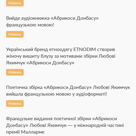
Новина
Вийде аудіокнижка «Абрикоси Донбасу»
французькою мовою!
Новина
Український бренд етноодягу ETNODIM створив
жіночу вишиту блузу за мотивами збірки Любові
Якимчук «Абрикоси Донбасу»
Новина
Поетична збірка «Абрикоси Донбасу» Любові Якимчук
вийшла французькою мовою у аудіоформаті!
Новина
Французьке видання поетичної збірки «Абрикоси
Донбасу» Любові Якимчук — у міжнародній частині
премії Малларме