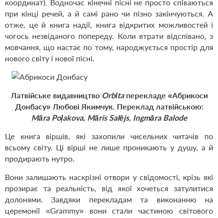
координат). Водночас кінечні пісні не просто співаються
при кінці речей, а й самі рано чи пізно закінчуються. А
отже, це й книга надії, книга відкритих можливостей і
чогось незвіданого попереду. Коли втрати відспівано, з
мовчання, що настає по тому, народжується простір для
нового світу і нової пісні.
Латвійське видавництво
Orbīta
перекладе
«Абрикоси
Донбасу»
Любові Якимчук. Переклад латвійською:
Māra Poļakova, Māris Salējs, Ingmāra Balode
Це книга віршів, які захопили чисельних читачів по
всьому світу. Ці вірші не лише проникають у душу, а й
продирають нутро.
Вони залишають наскрізні отвори у свідомості, крізь які
прозирає та реальність, від якої хочеться затулитися
долонями. Завдяки перекладам та виконанню на
церемонії «Grammy» вони стали частиною світового