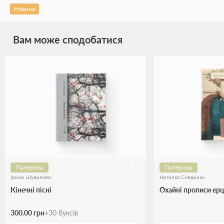
Новина
Вам може сподобатися
Паперова
Паперова
Ірина Шувалова
Наталка Сняданко
Кінечні пісні
Охайні прописи ерц
300.00 грн
+
30
буксів