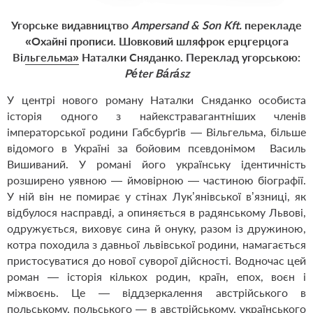
Угорське видавництво
Ampersand & Son Kft.
перекладе
«Охайні прописи. Шовковий шляфрок ерцгерцога
Вільгельма»
Наталки Сняданко. Переклад угорською:
Péter Bárász
У центрі нового роману Наталки Сняданко особиста
історія одного з найекстравагантніших членів
імператорської родини Габс­бурґів — Вільгельма, більше
відомого в Україні за бойовим псевдонімом Василь
Вишиваний. У романі його українську ідентичність
розширено уявною — ймовірною — частиною біографії.
У ній він не помирає у стінах Лук’янівської в’язниці, як
відбулося насправді, а опиняється в радянському Львові,
одружується, виховує сина й онуку, разом із дружиною,
котра походила з давньої львівської родини, намагається
пристосуватися до нової суворої дійсності. Водночас цей
роман — історія кількох родин, країн, епох, воєн і
міжвоєнь. Це — віддзеркалення австрійського в
польському, польського — в австрійському, українського