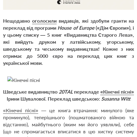
Нещодавно
оголосили
видавців, які здобули гранти на
переклад від програми
House of Europe
(«Дім Європи»), і
у цьому списку — 5 книг «Видавництва Старого Лева»,
які вийдуть друком у латвійському, угорському,
шведському та чеському видавництвах! Кожне з них
отримає до 5000 євро на переклад цих книг з
української мови.
Шведське видавництво
20TAL
перекладе
«Кінечні пісні»
Ірини Шувалової. Переклад шведською:
Susanna Witt
«Кінечні пісні»
— це книга втрачання: минулого (яке
проминуло), теперішнього (пошматованого війною та
відстанню), майбутнього (яким ми його уявляли), себе
(що не спромагається вписатися в цю хистку систему