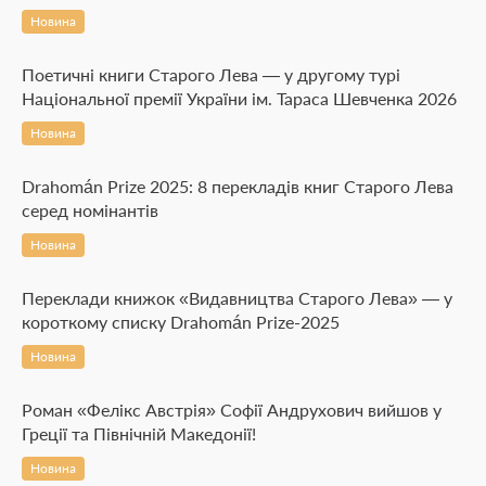
Новина
Поетичні книги Старого Лева — у другому турі
Національної премії України ім. Тараса Шевченка 2026
Новина
Drahomán Prize 2025: 8 перекладів книг Старого Лева
серед номінантів
Новина
Переклади книжок «Видавництва Старого Лева» — у
короткому списку Drahomán Prize-2025
Новина
Роман «Фелікс Австрія» Софії Андрухович вийшов у
Греції та Північній Македонії!
Новина