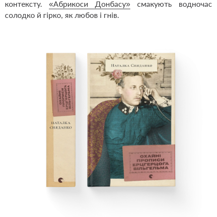
контексту.
«Абрикоси Донбасу»
смакують водночас
солодко й гірко, як любов і гнів.