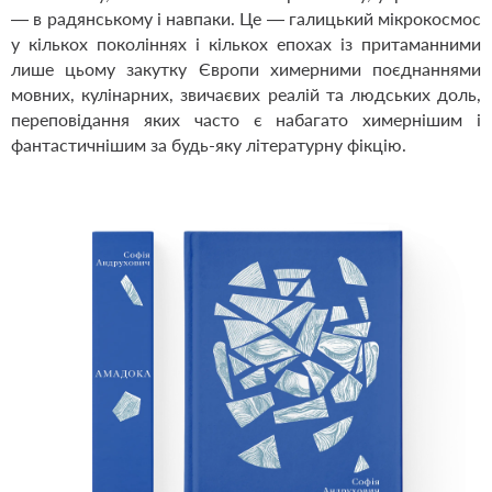
— в радянському і навпаки. Це — галицький мікрокосмос
у кількох поколіннях і кількох епохах із притаманними
лише цьому закутку Європи химерними поєднаннями
мовних, кулінарних, звичаєвих реалій та людських доль,
пере­повідання яких часто є набагато химернішим і
фантастичнішим за будь-яку літературну фікцію.