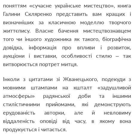
поняттям «сучасне українське мистецтво», книга
Галини Скляренко представить вам кращих і
визначніших за класичною моделлю творчого
життєпису. Власне бачення мистецтвознавцем
того чи іншого художника як такого, біографічна
довідка, інформація про впливи і розвиток,
аукціони і виставки, особливості стилю ‒ так
витворюється портрет митця.
Інколи з цитатами зі Жванецького, подекуди з
мовними штампами на кшталт «задушливой
атмосферы» радянської доби та іншими
стилістичними прийомами, які демонструють
ерудованість авторки, але й невловиму
віддаленість оповіді від часу, в якому вона
продукується і читається.