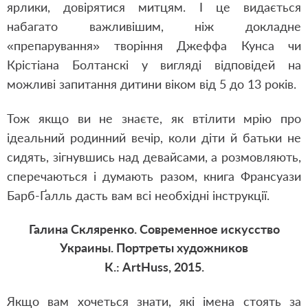
ярлики, довірятися митцям. І це видається
набагато важливішим, ніж докладне
«препарування» творіння Джеффа Кунса чи
Крістіана Болтанскі у вигляді відповідей на
можливі запитання дитини віком від 5 до 13 років.
Тож якщо ви не знаєте, як втілити мрію про
ідеальний родинний вечір, коли діти й батьки не
сидять, зігнувшись над девайсами, а розмовляють,
сперечаються і думають разом, книга Франсуази
Барб-Ґалль дасть вам всі необхідні інструкції.
Галина Скляренко. Современное искусство
Украины. Портреты художников
К.: ArtHuss, 2015.
Якщо вам хочеться знати, які імена стоять за