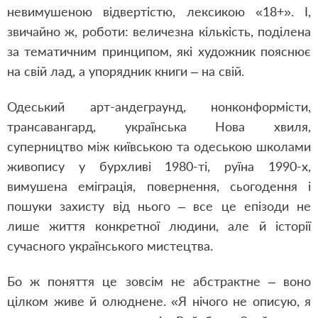
невимушеною відвертістю, лексикою «18+». І,
звичайно ж, роботи: величезна кількість, поділена
за тематичним принципом, які художник пояснює
на свій лад, а упорядник книги – на свій.
Одеський арт-андеграунд, нонконформісти,
трансавангард, українська Нова хвиля,
суперництво між київською та одеською школами
живопису у бурхливі 1980-ті, руїна 1990-х,
вимушена еміграція, повернення, сьогодення і
пошуки захисту від нього ‒ все це епізоди не
лише життя конкретної людини, але й історії
сучасного українського мистецтва.
Бо ж поняття це зовсім не абстрактне – воно
цілком живе й олюднене. «Я нічого не описую, я