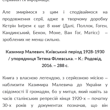
Але змирімося з цим і сподіваймося на
продовження серії, адже в творчому доробку
Кетрін Інґрем є ще 8 книг (Далі, Поллок, Гоген,
Кандинський, Бекон, Моне, Ван Гог, Матісс) ‒
зроблених не менш сильно.
Казимир Малевич. Київський період 1928-1930
/ упорядниця Тетяна Філевська. – К.: Родовід,
2016. – 288 с.
Книга з власною легендою, з серйозною місією ‒
наблизити Казимира Малевича до України у
свідомості її громадян, бо у митця, який навіть за
часів сталінських репресій кінця 1920-х – початку
30-х років у документах позначав, що він