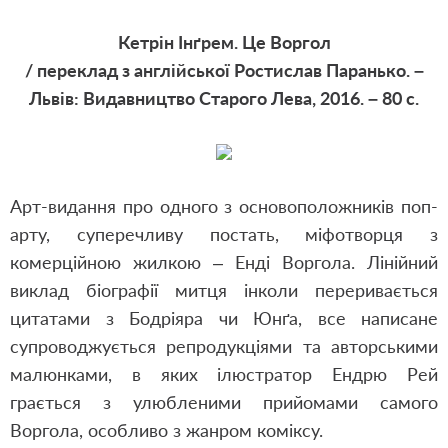
Кетрін Інґрем. Це Воргол
/ переклад з англійської Ростислав Паранько. –
Львів: Видавництво Старого Лева, 2016. – 80 с.
Арт-видання про одного з основоположників поп-
арту, суперечливу постать, міфотворця з
комерційною жилкою ‒ Енді Воргола. Лінійний
виклад біографії митця інколи переривається
цитатами з Бодріяра чи Юнґа, все написане
супроводжується репродукціями та авторськими
малюнками, в яких ілюстратор Ендрю Рей
грається з улюбленими прийомами самого
Воргола, особливо з жанром коміксу.