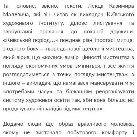
Та головне, звісно, тексти. Лекції Казимира
Малевича, які він читав як викладач Київського
художнього інституту, ділове листування та
зворушливі послання до коханої дружини.
«Київський період…» поєднав різні іпостасі митця:
з одного боку – творець нової ідеології мистецтва,
який вірив, що «колись вимір цінності мистецтва з
погляду економіч­них умов зміниться, і все життя
розглядатиметься з точки погляду мистецтва»; з
іншого – викладач, що намагався маневрувати між
«потребами часу» та бажанням реорганізувати
систему художньої освіти так, аби вона більше не
продукувала «інвалідів від мистецтва».
Додамо сюди ще образ вразливого чоловіка,
якому не вистачало побутового комфорту і