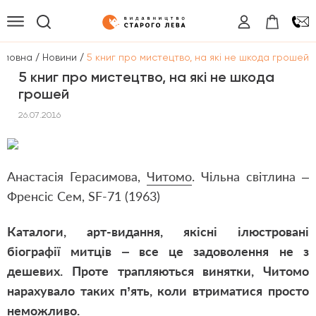
/
/
оловна
Новини
5 книг про мистецтво, на які не шкода грошей
5 книг про мистецтво, на які не шкода
грошей
26.07.2016
Анастасія Герасимова,
Читомо
. Чільна світлина ‒
Френсіс Сем, SF-71 (1963)
Каталоги, арт-видання, якісні ілюстровані
біографії митців ‒ все це задоволення не з
дешевих. Проте трапляються винятки, Читомо
нарахувало таких п’ять, коли втриматися просто
неможливо.