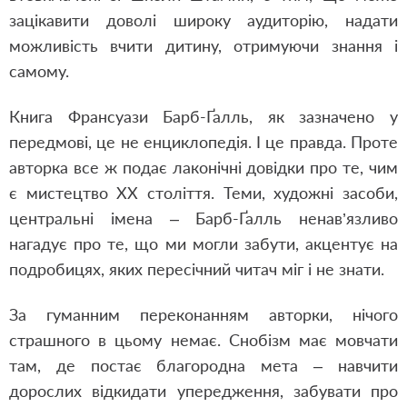
зацікавити доволі широку аудиторію, надати
можливість вчити дитину, отримуючи знання і
самому.
Книга Франсуази Барб-Ґалль, як зазначено у
передмові, це не енциклопедія. І це правда. Проте
авторка все ж подає лаконічні довідки про те, чим
є мистецтво ХХ століття. Теми, художні засоби,
центральні імена ‒ Барб-Ґалль ненав’язливо
нагадує про те, що ми могли забути, акцентує на
подробицях, яких пересічний читач міг і не знати.
За гуманним переконанням авторки, нічого
страшного в цьому немає. Снобізм має мовчати
там, де постає благородна мета ‒ навчити
дорослих відкидати упередження, забувати про