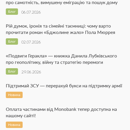
про самотність, вимушену еміграцію та пошук дому
Блог
06.07.2026
Рій думок, іронія та сімейні таємниці: чому варто
прочитати роман «Бджолине жало» Пола Мюррея
Блог
02.07.2026
«Подвиги Геракла» — книжка Данила Лубківського
про геополітику, війну та стратегію перемоги
Блог
29.06.2026
Підтримай ЗСУ — перерахуй букси на підтримку армії
Новина
Оплата частинами від Monobank тепер доступна на
нашому сайті!
Новина