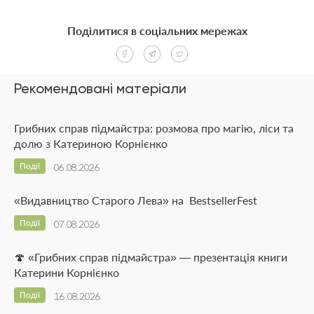
Поділитися в соціальних мережах
Рекомендовані матеріали
Грибних справ підмайстра: розмова про магію, ліси та
долю з Катериною Корнієнко
Події
06.08.2026
«Видавництво Старого Лева» на BestsellerFest
Події
07.08.2026
🍄 «Грибних справ підмайстра» — презентація книги
Катерини Корнієнко
Події
16.08.2026