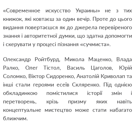
«Современное искусство Украины» не з тих
книжок, які ковтаєш за один вечір. Проте до цього
видання повертаєшся як до джерела перевіреного
знання і авторитетної думки, що здатна допомогти
і скерувати у процесі пізнання «сучмиста».
Олександр Ройтбурд, Микола Маценко, Влада
Ралко, Олег Тістол, Василь Цаголов, Юрій
Соломко, Віктор Сидоренко, Анатолій Криволап та
інші стали героями есеїв Скляренко. Під однією
обкладинкою помістилися історії змін і
перетворень, крізь призму яких навіть
концептуальне мистецтво може стати набагато
ближчим.