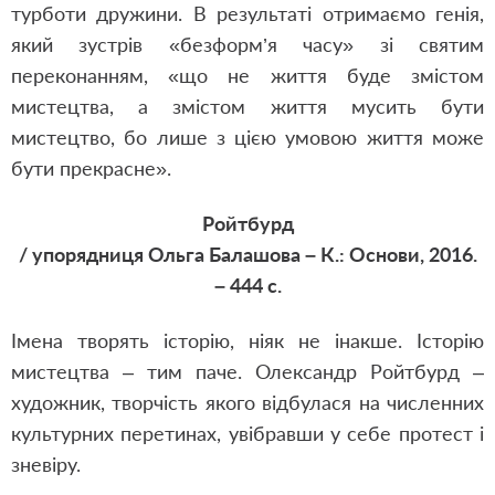
турботи дружини. В результаті отримаємо генія,
який зустрів «безформ’я часу» зі святим
переконанням, «що не жит­тя буде змістом
мистецтва, а змістом життя мусить бути
мистецтво, бо лише з цією умовою життя може
бути пре­красне».
Ройтбурд
/ упорядниця Ольга Балашова – К.: Основи, 2016.
– 444 с.
Імена творять історію, ніяк не інакше. Історію
мистецтва ‒ тим паче. Олександр Ройтбурд ‒
художник, творчість якого відбулася на численних
культурних перетинах, увібравши у себе протест і
зневіру.