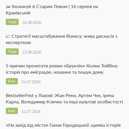
✂️ Колажуй зі Старим Левом | 16 серпня на
Краківській
Події
16.08.2026
📈 Стратегії масштабування бізнесу: жива дискусія з
експерткою
Події
23.08.2026
5 причин прочитати роман «Бруклін» Колма Тойбіна:
історія про еміграцію, кохання та пошук дому
Блог
24.07.2026
BestsellerFest у Львові: Жан Рено, Артем Чех, Ірена
Карпа, Володимир Кличко та інші культові особистості
Блог
14.07.2026
«На захід від міста» Ганни Городецької: щемка історія