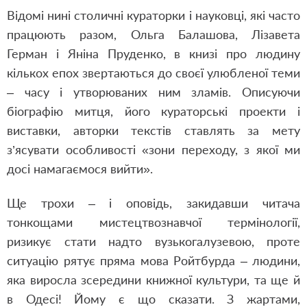
Відомі нині столичні кураторки і науковці, які часто
працюють разом, Ольга Балашова, Лізавета
Герман і Яніна Пруденко, в книзі про людину
кількох епох звертаються до своєї улюбленої теми
– часу і утворюваних ним зламів. Описуючи
біографію митця, його кураторські проекти і
виставки, авторки текстів ставлять за мету
з’ясувати особливості «зони переходу, з якої ми
досі намагаємося вийти».
Ще трохи – і оповідь, закидавши читача
тонкощами мистецтвознавчої термінології,
ризикує стати надто вузькогалузевою, проте
ситуацію рятує пряма мова Ройтбурда – людини,
яка виросла зсередини книжної культури, та ще й
в Одесі! Йому є що сказати. З жартами,