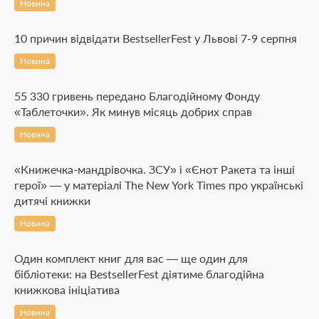
Новина
10 причин відвідати BestsellerFest у Львові 7-9 серпня
Новина
55 330 гривень передано Благодійному Фонду
«Таблеточки». Як минув місяць добрих справ
Новина
«Книжечка-мандрівочка. ЗСУ» і «Єнот Ракета та інші
герої» — у матеріалі The New York Times про українські
дитячі книжки
Новина
Один комплект книг для вас — ще один для
бібліотеки: на BestsellerFest діятиме благодійна
книжкова ініціатива
Новина