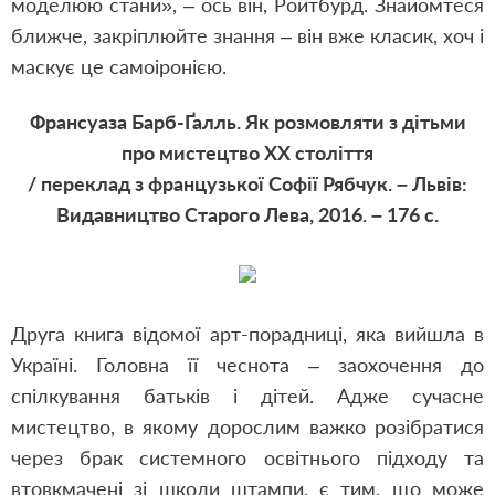
моделюю стани», ‒ ось він, Ройтбурд. Знайомтеся
ближче, закріплюйте знання – він вже класик, хоч і
маскує це самоіронією.
Франсуаза Барб-Ґалль. Як розмовляти з дітьми
про мистецтво ХХ століття
/ переклад з французької Софії Рябчук. – Львів:
Видавництво Старого Лева, 2016. – 176 с.
Друга книга відомої арт-порадниці, яка вийшла в
Україні. Головна її чеснота ‒ заохочення до
спілкування батьків і дітей. Адже сучасне
мистецтво, в якому дорослим важко розібратися
через брак системного освітнього підходу та
втовкмачені зі школи штампи, є тим, що може