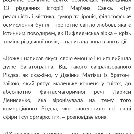
13 різдвяних історій Мар’яна Савка. «Тут
реальність і містика, гумор та іронія, філософське
осмислення буття і трепетне світло любові, яка є
істинним поводирем, як Вифлеємська зірка – крізь
темінь різдвяної ночі», – написала вона в анотації.
«Кожен написав якусь свою емоцію і книга вийшла
дуже багатогранна. Від такого сакралізованого
Різдва, як скажімо, у Дзвінки Матіяш із братом-
заїкою, який рятує маленьке кошеня у снігах, до
абсолютно фантасмагоричної речі Лариси
Денисенко, яка зіронізувала на тему того
комерційного Різдва, яке заполонило всі наші
ефіри і супермаркети», – розповідає вона.
«13 різдвяних історій» – це вже шоста зимова