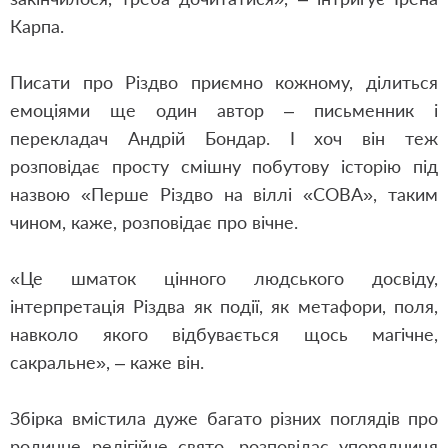
Карпа.
Писати про Різдво приємно кожному, ділиться
емоціями ще один автор – письменник і
перекладач Андрій Бондар. І хоч він теж
розповідає просту смішну побутову історію під
назвою «Перше Різдво на віллі «СОВА», таким
чином, каже, розповідає про вічне.
«Це шматок цінного людського досвіду,
інтерпретація Різдва як події, як метафори, поля,
навколо якого відбувається щось магічне,
сакральне», – каже він.
Збірка вмістила дуже багато різних поглядів про
родинне релігійне свято, розповідає упорядниця