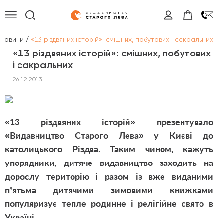
/
Новини
«13 різдвяних історій»: смішних, побутових і сакральних
«13 різдвяних історій»: смішних, побутових
і сакральних
26.12.2013
«13 різдвяних історій» презентувало
«Видавництво Старого Лева» у Києві до
католицького Різдва. Таким чином, кажуть
упорядники, дитяче видавництво заходить на
дорослу територію і разом із вже виданими
п’ятьма дитячими зимовими книжками
популяризує тепле родинне і релігійне свято в
Україні.