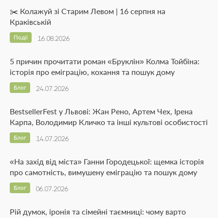
✂️ Колажуй зі Старим Левом | 16 серпня на
Краківській
Події
16.08.2026
5 причин прочитати роман «Бруклін» Колма Тойбіна:
історія про еміграцію, кохання та пошук дому
Блог
24.07.2026
BestsellerFest у Львові: Жан Рено, Артем Чех, Ірена
Карпа, Володимир Кличко та інші культові особистості
Блог
14.07.2026
«На захід від міста» Ганни Городецької: щемка історія
про самотність, вимушену еміграцію та пошук дому
Блог
06.07.2026
Рій думок, іронія та сімейні таємниці: чому варто