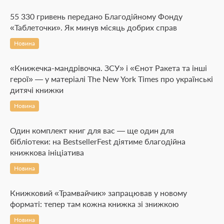
55 330 гривень передано Благодійному Фонду
«Таблеточки». Як минув місяць добрих справ
Новина
«Книжечка-мандрівочка. ЗСУ» і «Єнот Ракета та інші
герої» — у матеріалі The New York Times про українські
дитячі книжки
Новина
Один комплект книг для вас — ще один для
бібліотеки: на BestsellerFest діятиме благодійна
книжкова ініціатива
Новина
Книжковий «Трамвайчик» запрацював у новому
форматі: тепер там кожна книжка зі знижкою
Новина