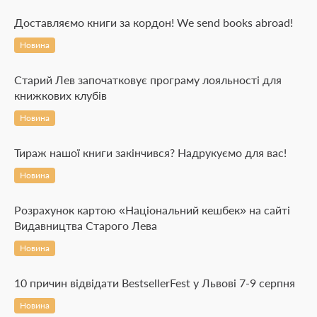
Доставляємо книги за кордон! We send books abroad!
Новина
Старий Лев започатковує програму лояльності для
книжкових клубів
Новина
Тираж нашої книги закінчився? Надрукуємо для вас!
Новина
Розрахунок картою «Національний кешбек» на сайті
Видавництва Старого Лева
Новина
10 причин відвідати BestsellerFest у Львові 7-9 серпня
Новина