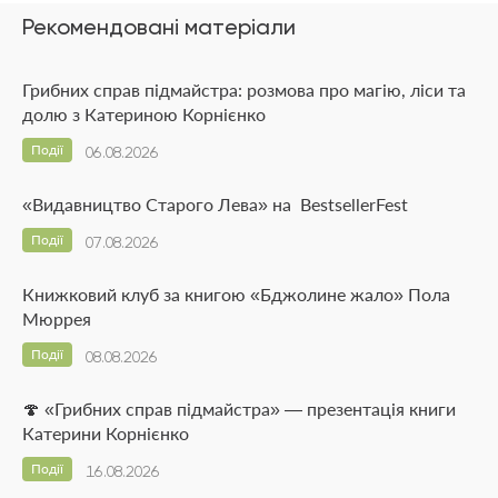
Рекомендовані матеріали
Грибних справ підмайстра: розмова про магію, ліси та
долю з Катериною Корнієнко
Події
06.08.2026
«Видавництво Старого Лева» на BestsellerFest
Події
07.08.2026
Книжковий клуб за книгою «Бджолине жало» Пола
Мюррея
Події
08.08.2026
🍄 «Грибних справ підмайстра» — презентація книги
Катерини Корнієнко
Події
16.08.2026