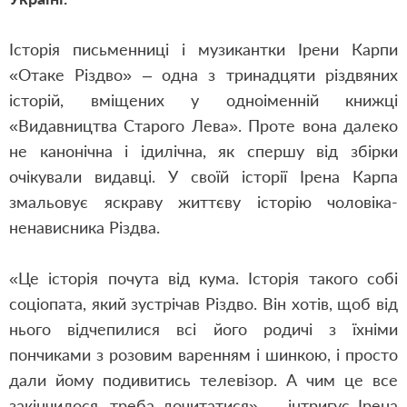
Історія письменниці і музикантки Ірени Карпи
«Отаке Різдво» – одна з тринадцяти різдвяних
історій, вміщених у одноіменній книжці
«Видавництва Старого Лева». Проте вона далеко
не канонічна і ідилічна, як спершу від збірки
очікували видавці. У своїй історії Ірена Карпа
змальовує яскраву життєву історію чоловіка-
ненависника Різдва.
«Це історія почута від кума. Історія такого собі
соціопата, який зустрічав Різдво. Він хотів, щоб від
нього відчепилися всі його родичі з їхніми
пончиками з розовим варенням і шинкою, і просто
дали йому подивитись телевізор. А чим це все
закінчилося, треба дочитатися», – інтригує Ірена