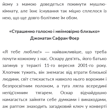
йому з мамою доведеться покинути мушлю-
кімнату, але їхнє існування так міцно сплелося із
нею, що ще довго болітиме їм обом.
«Страшенно голосно і неймовірно близько»
Джонатан Сафран Фоєр
«Я тебе люблю!» — найважливіше, що треба
почути кожному з нас. Оскару дев’ять, його батько
загинув у теракті 11-го вересня 2001-го року.
Хлопчик тужить, він знемагає від втрати близької
людини, світ стискається навколо нього ворожим і
безпросвітним полоном, а туга лягла всередині
непід’ємним тягарем. Оскар відчайдушно
намагається зайняти себе думками і винаходами,
аж раптом знаходить загадковий ключ у конверті