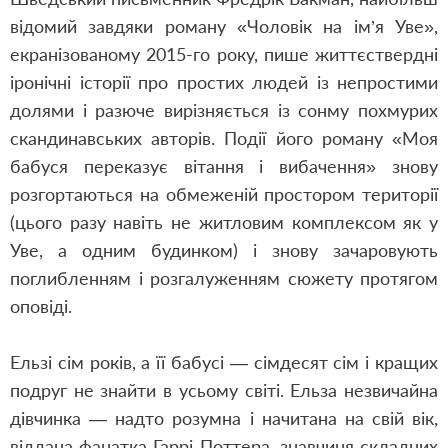
відомий завдяки роману «Чоловік на ім’я Уве»,
екранізованому 2015-го року, пише життєствердні
іронічні історії про простих людей із непростими
долями і разюче вирізняється із сонму похмурих
скандинавських авторів. Події його роману «Моя
бабуся переказує вітання і вибачення» знову
розгортаються на обмеженій простором території
(цього разу навіть не житловим комплексом як у
Уве, а одним будинком) і знову зачаровують
поглибленням і розгалуженням сюжету протягом
оповіді.
Ельзі сім років, а її бабусі — сімдесят сім і кращих
подруг не знайти в усьому світі. Ельза незвичайна
дівчинка — надто розумна і начитана на свій вік,
віддана фанатка Гаррі Поттера, знавчиня складних