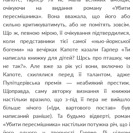
очікуючи на видання роману «Убити
пересмішника». Вона вважала, що його або
сильно критикуватимуть, або не помітять зовсім.
Що ж, певною мірою, її очікування підтвердилися,
коли представники тієї самої «нью-йоркської
богеми» на вечірках Капоте казали Гарпер «Ти
написала книжку для дітей? Щось про пташку, чи
не так?». Але вже за рік усі вони, включно із
Капоте, схилялися перед її талантом, адже
Пулітцерівська премія — неабиякий престиж.
Щоправда, саму авторку визнання її книжки
настільки вразило, що з-під її пера не вийшло
більше нічого («Іди, вартового постав» був
написаний раніше). Та будьмо відверті, роман
«Убити пересмішника» настільки потужна річ, що і
його одного у творчості Гарпер Лі цілком