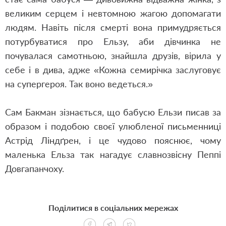
великим серцем і невтомною жагою допомагати
людям. Навіть після смерті вона примудряється
потурбуватися про Ельзу, аби дівчинка не
почувалася самотньою, знайшла друзів, вірила у
себе і в дива, адже «Кожна семирічка заслуговує
на супергероя. Так воно ведеться.»
Сам Бакман зізнається, що бабусю Ельзи писав за
образом і подобою своєї улюбленої письменниці
Астрід Ліндґрен, і це чудово пояснює, чому
маленька Ельза так нагадує славнозвісну Пеппі
Довгапанчоху.
Поділитися в соціальних мережах