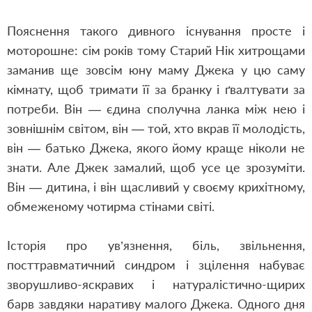
Пояснення такого дивного існування просте і
моторошне: сім років тому Старий Нік хитрощами
заманив ще зовсім юну маму Джека у цю саму
кімнату, щоб тримати її за бранку і ґвалтувати за
потреби. Він — єдина сполучна ланка між нею і
зовнішнім світом, він — той, хто вкрав її молодість,
він — батько Джека, якого йому краще ніколи не
знати. Але Джек замалий, щоб усе це зрозуміти.
Він — дитина, і він щасливий у своєму крихітному,
обмеженому чотирма стінами світі.
Історія про ув’язнення, біль, звільнення,
посттравматичний синдром і зцілення набуває
зворушливо-яскравих і натуралістично-щирих
барв завдяки наративу малого Джека. Одного дня