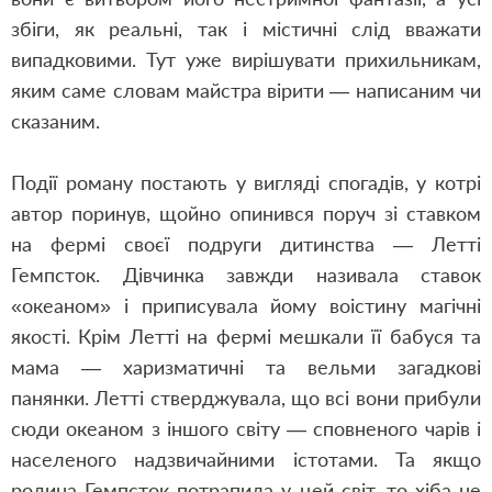
збіги, як реальні, так і містичні слід вважати
випадковими. Тут уже вирішувати прихильникам,
яким саме словам майстра вірити — написаним чи
сказаним.
Події роману постають у вигляді спогадів, у котрі
автор поринув, щойно опинився поруч зі ставком
на фермі своєї подруги дитинства — Летті
Гемпсток. Дівчинка завжди називала ставок
«океаном» і приписувала йому воістину магічні
якості. Крім Летті на фермі мешкали її бабуся та
мама — харизматичні та вельми загадкові
панянки. Летті стверджувала, що всі вони прибули
сюди океаном з іншого світу — сповненого чарів і
населеного надзвичайними істотами. Та якщо
родина Гемпсток потрапила у цей світ, то хіба не