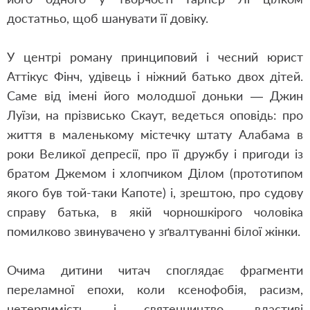
достатньо, щоб шанувати її довіку.
У центрі роману принциповий і чесний юрист
Аттікус Фінч, удівець і ніжний батько двох дітей.
Саме від імені його молодшої доньки — Джин
Луїзи, на прізвисько Скаут, ведеться оповідь: про
життя в маленькому містечку штату Алабама в
роки Великої депресії, про її дружбу і пригоди із
братом Джемом і хлопчиком Ділом (прототипом
якого був той-таки Капоте) і, зрештою, про судову
справу батька, в якій чорношкірого чоловіка
помилково звинувачено у зґвалтуванні білої жінки.
Очима дитини читач споглядає фрагменти
переламної епохи, коли ксенофобія, расизм,
нетерпимість і святенництво, властиві