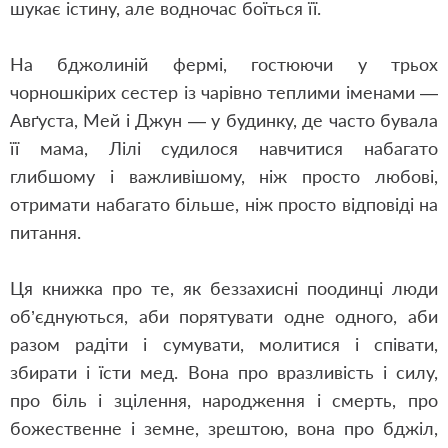
шукає істину, але водночас боїться її.
На бджолиній фермі, гостюючи у трьох
чорношкірих сестер із чарівно теплими іменами —
Авґуста, Мей і Джун — у будинку, де часто бувала
її мама, Лілі судилося навчитися набагато
глибшому і важливішому, ніж просто любові,
отримати набагато більше, ніж просто відповіді на
питання.
Ця книжка про те, як беззахисні поодинці люди
об’єднуються, аби порятувати одне одного, аби
разом радіти і сумувати, молитися і співати,
збирати і їсти мед. Вона про вразливість і силу,
про біль і зцілення, народження і смерть, про
божественне і земне, зрештою, вона про бджіл,