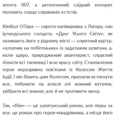
агента 007, а автентичний східний колорит
полонить серце справжніх естетів.
Кімбол О’Гара — сирота-напівкровка з Лагору, син
ірландського солдата, «Друг Усього Світу», як
називають його у рідному місті — спритний кур’єр,
«хлопчик на побігеньках» із задатками шпигуна, а,
коли щиро, природжений авантюрист, спраглий
пізнати всі таємниці і всю красу світу. Становлення
героя нерозривно пов’язане із Колесом Життя
Індії. І він біжить цим Колесом, прагнучи встигнути
все, побачити на власні очі кожний куточок,
увібрати всі знання, але й не проґавити зиску.
Так, «Кім» — це шпигунський роман, але перш за
все, це роман про героя-мандрівника, а місця його