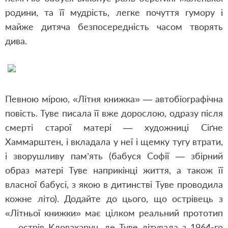
родини, та її мудрість, легке почуття гумору і
майже дитяча безпосередність часом творять
дива.
Певною мірою, «Літня книжка» — автобіографічна
повість. Туве писала її вже дорослою, одразу після
смерті старої матері — художниці Сіґне
Хаммарштен, і вкладала у неї і щемку тугу втрати,
і зворушливу пам’ять (бабуся Софії — збірний
образ матері Туве наприкінці життя, а також її
власної бабусі, з якою в дитинстві Туве проводила
кожне літо). Додайте до цього, що острівець з
«Літньої книжки» має цілком реальний прототип
— острів Кловахарун, де Туве літувала з 1964-го