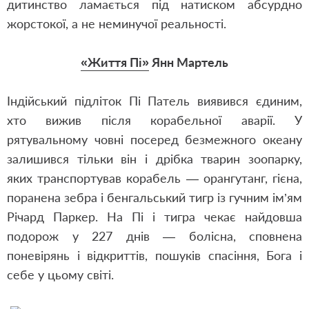
дитинство ламається під натиском абсурдно
жорстокої, а не неминучої реальності.
«Життя Пі»
Янн Мартель
Індійський підліток Пі Патель виявився єдиним,
хто вижив після корабельної аварії. У
рятувальному човні посеред безмежного океану
залишився тільки він і дрібка тварин зоопарку,
яких транспортував корабель — орангутанг, гієна,
поранена зебра і бенгальський тигр із гучним ім’ям
Річард Паркер. На Пі і тигра чекає найдовша
подорож у 227 днів — болісна, сповнена
поневірянь і відкриттів, пошуків спасіння, Бога і
себе у цьому світі.