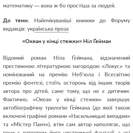
математику — вона ж бо простіша за людей.
До теми.
Найочікуваніші книжки до Форуму
видавців: українська проза
«Океан у кінці стежки» Ніл Ґейман
Відомий роман Ніла Ґеймана, відзначений
престижною літературною нагородою «Локус» та
номінований на премію Неб’юла і Всесвітню
премію фентезі, стоїть осторонь від інших творів
автора про дітей, саме тому, що не є дитячим.
Фактично, «Океан у кінці стежки» завершує
автобіографічну трилогію Ґеймана (до якої також
включені графічні романи «Насильницькі випадки»
та «Містер Панч»), втім сам автор наполягає, що
вони є витвором його нестримної фантазії, а усі