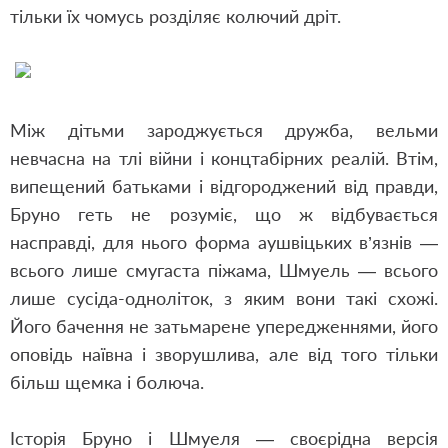
тільки їх чомусь розділяє колючий дріт.
Між дітьми зароджується дружба, вельми
невчасна на тлі війни і концтабірних реалій. Втім,
випещений батьками і відгороджений від правди,
Бруно геть не розуміє, що ж відбувається
насправді, для нього форма аушвіцьких в’язнів —
всього лише смугаста піжама, Шмуель — всього
лише сусіда-одноліток, з яким вони такі схожі.
Його бачення не затьмарене упередженнями, його
оповідь наївна і зворушлива, але від того тільки
більш щемка і болюча.
Історія Бруно і Шмуеля — своєрідна версія