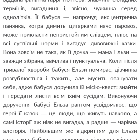
термінів, вигадниця і, звісно, чужинка серед
однолітків. Її бабуся — напрочуд ексцентрична
панянка, котра димить цигарками наче паровоз,
може прикласти непристойним слівцем, плює на
всі суспільні норми і вигадує дивовижні казки.
Вона зовсім не така, як її дочка — мама Ельзи —
завжди зібрана, ввічлива і пунктуальна. Коли після
тривалої хвороби бабуся Ельзи помирає, дівчинка
розгублюється і тужить, але мусить опанувати
себе, адже бабуся доручила їй місію-квест: знайти
і передати листи всім їхнім сусідам. Виконуючи
доручення бабусі Ельза раптом усвідомлює, що
герої її казок — це люди, що живуть навколо, а
самі історії аж ніяк не вигадка, а радше — чарівна
алегорія. Найбільшим же відкриттям для Ельзи
стає сама бабуся — дивовижна відважна жінка, з