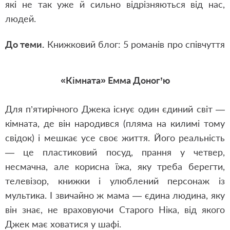
які не так уже й сильно відрізняються від нас,
людей.
До теми.
Книжковий блог: 5 романів про співчуття
«Кімната» Емма Доног’ю
Для п’ятирічного Джека існує один єдиний світ —
кімната, де він народився (пляма на килимі тому
свідок) і мешкає усе своє життя. Його реальність
— це пластиковий посуд, прання у четвер,
несмачна, але корисна їжа, яку треба берегти,
телевізор, книжки і улюблений персонаж із
мультика. І звичайно ж мама — єдина людина, яку
він знає, не враховуючи Старого Ніка, від якого
Джек має ховатися у шафі.