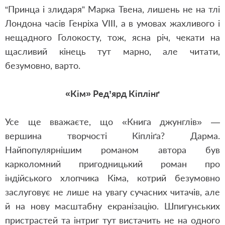
“Принца і злидаря” Марка Твена, лишень не на тлі
Лондона часів Генріха VIII, а в умовах жахливого і
нещадного Голокосту, тож, ясна річ, чекати на
щасливий кінець тут марно, але читати,
безумовно, варто.
«Кім» Ред’ярд Кіплінґ
Усе ще вважаєте, що «Книга джунглів» —
вершина творчості Кіпліґа? Дарма.
Найпопулярнішим романом автора був
карколомний пригодницький роман про
індійського хлопчика Кіма, котрий безумовно
заслуговує не лише на увагу сучасних читачів, але
й на нову масштабну екранізацію. Шпигунських
пристрастей та інтриг тут вистачить не на одного