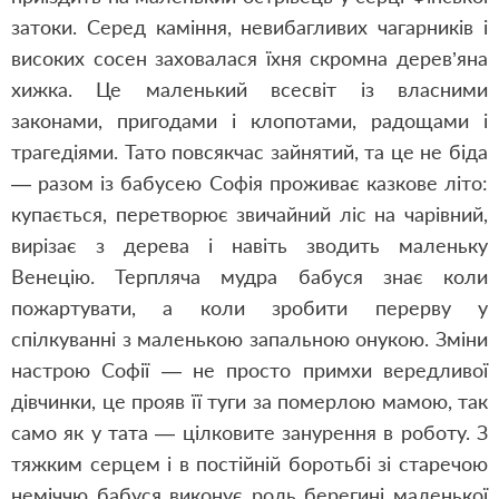
затоки. Серед каміння, невибагливих чагарників і
високих сосен заховалася їхня скромна дерев’яна
хижка. Це маленький всесвіт із власними
законами, пригодами і клопотами, радощами і
трагедіями. Тато повсякчас зайнятий, та це не біда
— разом із бабусею Софія проживає казкове літо:
купається, перетворює звичайний ліс на чарівний,
вирізає з дерева і навіть зводить маленьку
Венецію. Терпляча мудра бабуся знає коли
пожартувати, а коли зробити перерву у
спілкуванні з маленькою запальною онукою. Зміни
настрою Софії — не просто примхи вередливої
дівчинки, це прояв її туги за померлою мамою, так
само як у тата — цілковите занурення в роботу. З
тяжким серцем і в постійній боротьбі зі старечою
неміччю бабуся виконує роль берегині маленької