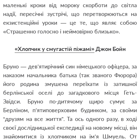
маленькі кроки від мороку скорботи до світла
надії, пересічні зустрічі, що перетворюються на
екзистенційні уроки — це те, що являє собою
«Страшенно голосно і неймовірно близько».
«Хлопчик у смугастій піжамі»
Джон Бойн
Бруно — дев’ятирічний син німецького офіцера, за
наказом начальника батька (так званого Фюрора)
його родина змушена переїхати із затишної
берлінської оселі до загадкового місця Геть-
Звідси. Бруно по-дитячому щиро сумує за
Берліном, п’ятиповерховим будинком, за своїми
“друзям на все життя”. Та ось одного разу, в ході
своєї дослідницької експедиції на новому місці, він
знайомитися із хлопчиком на ім’я Шмуель. От