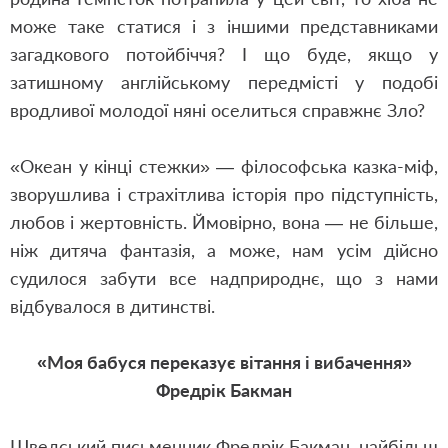
може таке статися і з іншими представниками
загадкового потойбіччя? І що буде, якщо у
затишному англійському передмісті у подобі
вродливої молодої няні оселиться справжнє Зло?
«Океан у кінці стежки» — філософська казка-міф,
зворушлива і страхітлива історія про підступність,
любов і жертовність. Ймовірно, вона — не більше,
ніж дитяча фантазія, а може, нам усім дійсно
судилося забути все надприроднє, що з нами
відбувалося в дитинстві.
«Моя бабуся переказує вітання і вибачення»
Фредрік Бакман
Шведський письменник Фредрік Бакман, найбільш