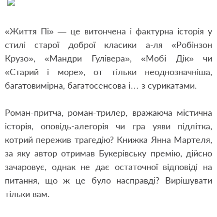
«Життя Пі» — це витончена і фактурна історія у
стилі старої доброї класики а-ля «Робінзон
Крузо», «Мандри Гулівера», «Мобі Дік» чи
«Старий і море», от тільки неоднозначніша,
багатовимірна, багатосенсова і… з сурикатами.
Роман-притча, роман-трилер, вражаюча містична
історія, оповідь-алегорія чи гра уяви підлітка,
котрий пережив трагедію? Книжка Янна Мартеля,
за яку автор отримав Букерівську премію, дійсно
зачаровує, однак не дає остаточної відповіді на
питання, що ж це було насправді? Вирішувати
тільки вам.