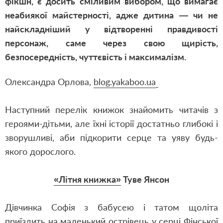
фікшн, є досить сміливим вибором, що вимагає
неабиякої майстерності, адже дитина — чи не
найскладніший у відтворенні правдивості
персонаж, саме через свою щирість,
безпосередність, чуттєвість і максималізм.
Олександра Орлова,
blog.yakaboo.ua
Наступний перелік книжок знайомить читачів з
героями-дітьми, але їхні історії достатньо глибокі і
зворушливі, аби підкорити серце та уяву будь-
якого дорослого.
«Літня книжка»
Туве Янсон
Дівчинка Софія з бабусею і татом щоліта
приїздить на маленький острівець у серці Фінської