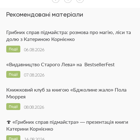
Рекомендовані матеріали
Грибних справ підмайстра: розмова про магію, ліси та
долю з Катериною Корнієнко
Події
06.08.2026
«Видавництво Старого Лева» на BestsellerFest
Події
07.08.2026
Книжковий клуб за книгою «Бджолине жало» Пола
Мюррея
Події
08.08.2026
🍄 «Грибних справ підмайстра» — презентація книги
Катерини Корнієнко
Події
16.08.2026