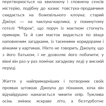
перетворюється на хвилюючу і сповнену сенсів
містерію, подібну до казки: товстуха-продавчиня
скидається на божевільного клоуна; старий
Джізус — на чаклуна-карлика; у покинутому
готелі “Морок”, що поруч із маєтком стогнуть
примари. Та й сам маєток видається по вінця
наповненим загадками, із таємними коридорами і
вічками у картинах. Ніхто не говорить Джоулу, що
з його батьком, і не дозволяє його побачити; у
вікні він раз-у-раз помічає загадкову леді у високій
перуці.
Життя у найпримарніших і потворних своїх
проявах штовхає Джоула до пізнання, хоча він
відчайдушно намагається чинити опір. Тужлива
осінь змінює яскраве літо, а безтурботне