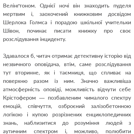
Велінґтоном. Однієї ночі він знаходить пуделя
мертвим і, заохочений книжковим досвідом
Шерлока Голмса і порадою шкільної учительки
Шівон, починає писати книжку про своє
розслідування інциденту.
Здавалося б, читач отримає детективну історію від
незвичного оповідача, втім, саме розслідування
тут вторинне, як і таємниця, що спливає на
поверхню разом із ним. Значно важливіша
атмосферність оповіді, можливість відчути себе
Крістофером — позбавленим чималого спектру
емоцій, співчуття, озброєний залізобетонною
логікою і купою розрізнених енциклопедичних
знань, наблизитися до розуміння людей з
аутичним спектром і, можливо, полюбити