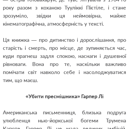
року разом з коханою Тууліккі Пієтіле, і стане
зрозуміло, звідки ця неймовірна, майже
кінематографічна, атмосферність у тексті.
Ця книжка — про дитинство і дорослішання, про
старість і смерть, про місце, де зупиняється час,
куди прагнеш задля спокою, наснаги і душевної
рівноваги. Вона про те, наскільки важливо
помічати світ навколо себе і насолоджуватися
тим, що маєш.
«Убити пресмішника» Гарпер Лі
Американська письменниця, близька подруга
улюбленця нью-йоркської богеми Трумена
Капоте, Гарпер Лі не мала великих амбіцій,