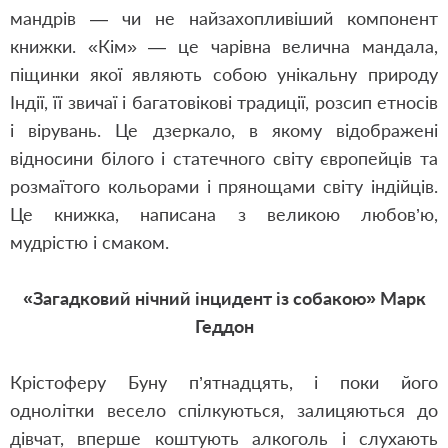
мандрів — чи не найзахопливіший компонент
книжки. «Кім» — це чарівна велична мандала,
піщинки якої являють собою унікальну природу
Індії, її звичаї і багатовікові традиції, розсип етносів
і вірувань. Це дзеркало, в якому відображені
відносини білого і статечного світу європейців та
розмаїтого кольорами і прянощами світу індійців.
Це книжка, написана з великою любов’ю,
мудрістю і смаком.
«Загадковий нічний інцидент із собакою» Марк
Геддон
Крістоферу Буну п’ятнадцять, і поки його
однолітки весело спілкуються, залицяються до
дівчат, вперше коштують алкоголь і слухають