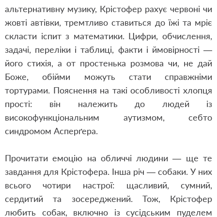
альтернативну музику, Крістофер рахує червоні чи
жовті автівки, тремтливо ставиться до їжі та мріє
скласти іспит з математики. Цифри, обчислення,
задачі, переліки і таблиці, факти і ймовірності —
його стихія, а от простенька розмова чи, не дай
Боже, обійми можуть стати справжніми
тортурами. Пояснення на такі особливості хлопця
прості: він належить до людей із
високофункціональним аутизмом, себто
синдромом Асперґера.
Прочитати емоцію на обличчі людини — ще те
завдання для Крістофера. Інша річ — собаки. У них
всього чотири настрої: щасливий, сумний,
сердитий та зосереджений. Тож, Крістофер
любить собак, включно із сусідським пуделем