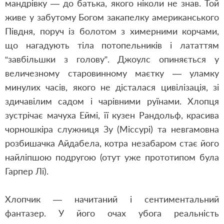
мандрівку — до батька, якого ніколи не знав. Той
живе у забутому Богом закапелку американського
Півдня, поруч із болотом з химерними корчами,
що нагадують тіла потопельників і лататтям
“завбільшки з голову”. Джоулс опиняється у
величезному старовинному маєтку — уламку
минулих часів, якого не дісталася цивілізація, зі
здичавілим садом і чарівними руїнами. Хлопця
зустрічає мачуха Еймі, її кузен Рандольф, красива
чорношкіра служниця Зу (Міссурі) та невгамовна
розбишачка Айдабела, котра незабаром стає його
найліпшою подругою (отут уже прототипом була
Гарпер Лі).
Хлопчик — начитаний і сентиментальний
фантазер. У його очах убога реальність