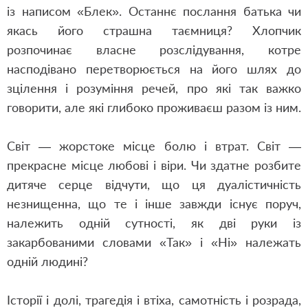
із написом «Блек». Останнє послання батька чи
якась його страшна таємниця? Хлопчик
розпочинає власне розслідування, котре
насподівано перетворюється на його шлях до
зцілення і розуміння речей, про які так важко
говорити, але які глибоко проживаєш разом із ним.
Світ — жорстоке місце болю і втрат. Світ —
прекрасне місце любові і віри. Чи здатне розбите
дитяче серце відчути, що ця дуалістичність
незнищенна, що те і інше завжди існує поруч,
належить одній сутності, як дві руки із
закарбованими словами «Так» і «Ні» належать
одній людині?
Історії і долі, трагедія і втіха, самотність і розрада,