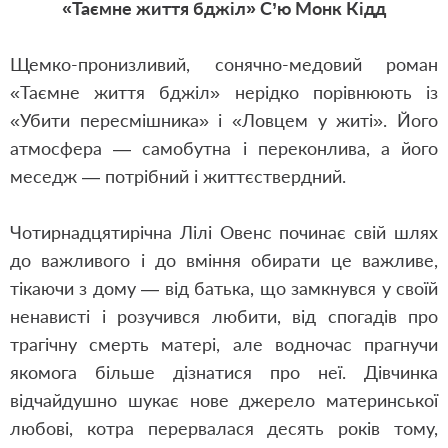
«Таємне життя бджіл» С’ю Монк Кідд
Щемко-пронизливий, сонячно-медовий роман
«Таємне життя бджіл» нерідко порівнюють із
«Убити пересмішника» і «Ловцем у житі». Його
атмосфера — самобутна і переконлива, а його
меседж — потрібний і життєствердний.
Чотирнадцятирічна Лілі Овенс починає свій шлях
до важливого і до вміння обирати це важливе,
тікаючи з дому — від батька, що замкнувся у своїй
ненависті і розучився любити, від спогадів про
трагічну смерть матері, але водночас прагнучи
якомога більше дізнатися про неї. Дівчинка
відчайдушно шукає нове джерело материнської
любові, котра перервалася десять років тому,