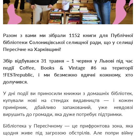
Разом з вами ми зібрали 1152 книги для Публічної
бібліотеки Солоницівської селищної ради, що у селищі
Пересічне на Харківщині!
Збір відбувався 31 травня – 1 червня у Львові під час
події Coffee, Books & Vintage #6 на території
!FESTrepublic, і ми безмежно вдячні кожному, хто
долучився.
У дні події ви приносили книжки з домашніх бібліотек,
купували нові на стендах видавництв — і кожен
примірник, дбайливо запакований, уже невдовзі
вирушить до громади, яка дуже потребує підтримки.
Бібліотека у Пересічному — це прифронтова зона, яка
щодня живе під загрозою обстрілів. Але попри війну