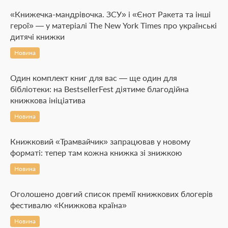
«Книжечка-мандрівочка. ЗСУ» і «Єнот Ракета та інші
герої» — у матеріалі The New York Times про українські
дитячі книжки
Новина
Один комплект книг для вас — ще один для
бібліотеки: на BestsellerFest діятиме благодійна
книжкова ініціатива
Новина
Книжковий «Трамвайчик» запрацював у новому
форматі: тепер там кожна книжка зі знижкою
Новина
Оголошено довгий список премії книжкових блогерів
фестивалю «Книжкова країна»
Новина