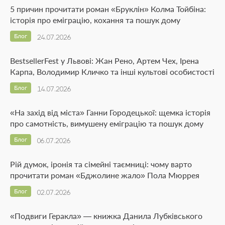
5 причин прочитати роман «Бруклін» Колма Тойбіна:
історія про еміграцію, кохання та пошук дому
Блог
24.07.2026
BestsellerFest у Львові: Жан Рено, Артем Чех, Ірена
Карпа, Володимир Кличко та інші культові особистості
Блог
14.07.2026
«На захід від міста» Ганни Городецької: щемка історія
про самотність, вимушену еміграцію та пошук дому
Блог
06.07.2026
Рій думок, іронія та сімейні таємниці: чому варто
прочитати роман «Бджолине жало» Пола Мюррея
Блог
02.07.2026
«Подвиги Геракла» — книжка Данила Лубківського