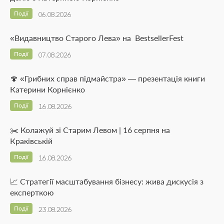
Події
06.08.2026
«Видавництво Старого Лева» на BestsellerFest
Події
07.08.2026
🍄 «Грибних справ підмайстра» — презентація книги
Катерини Корнієнко
Події
16.08.2026
✂️ Колажуй зі Старим Левом | 16 серпня на
Краківській
Події
16.08.2026
📈 Стратегії масштабування бізнесу: жива дискусія з
експерткою
Події
23.08.2026