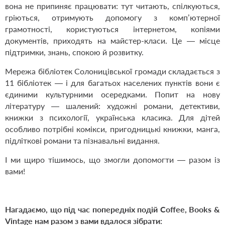
вона не припиняє працювати: тут читають, спілкуються,
гріються, отримують допомогу з комп’ютерної
грамотності, користуються інтернетом, копіями
документів, приходять на майстер-класи. Це — місце
підтримки, знань, спокою й розвитку.
Мережа бібліотек Солоницівської громади складається з
11 бібліотек — і для багатьох населених пунктів вони є
єдиними культурними осередками. Попит на нову
літературу — шалений: художні романи, детективи,
книжки з психології, українська класика. Для дітей
особливо потрібні комікси, пригодницькі книжки, манга,
підліткові романи та пізнавальні видання.
І ми щиро тішимось, що змогли допомогти — разом із
вами!
Нагадаємо, що під час попередніх подій Coffee, Books &
Vintage нам разом з вами вдалося зібрати: