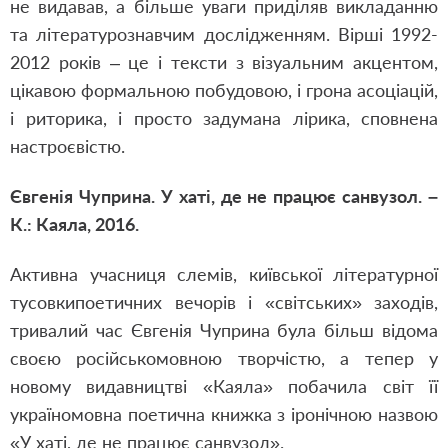
не видавав, а більше уваги приділяв викладанню
та літературознавчим дослідженням. Вірші 1992-
2012 років – це і тексти з візуальним акцентом,
цікавою формальною побудовою, і грона асоціацій,
і риторика, і просто задумана лірика, сповнена
настроєвістю.
Євгенія Чуприна. У хаті, де не працює санвузол. –
К.: Каяла, 2016.
Активна учасниця слемів, київської літературної
тусовкипоетичних вечорів і «світських» заходів,
тривалий час Євгенія Чуприна була більш відома
своєю російськомовною творчістю, а тепер у
новому видавництві «Каяла» побачила світ її
україномовна поетична книжка з іронічною назвою
«У хаті, де не працює санвузол».