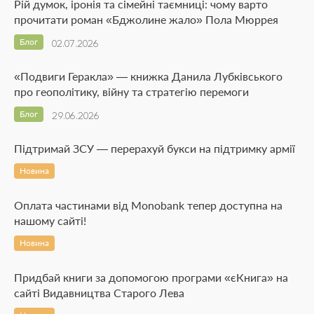
Рій думок, іронія та сімейні таємниці: чому варто
прочитати роман «Бджолине жало» Пола Мюррея
Блог
02.07.2026
«Подвиги Геракла» — книжка Данила Лубківського
про геополітику, війну та стратегію перемоги
Блог
29.06.2026
Підтримай ЗСУ — перерахуй букси на підтримку армії
Новина
Оплата частинами від Monobank тепер доступна на
нашому сайті!
Новина
Придбай книги за допомогою програми «єКнига» на
сайті Видавництва Старого Лева