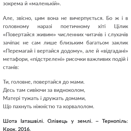
зокрема й «маленькій».
Але, звісно, цим вона не вичерпується. Бо ж і в
головному наразі поетичному хіті Цілик
«Повертайся живим» численних читачів і слухачів
зачіпає не сам лише близьким багатьом заклик
«Перемагай і вертайся додому», але й «відгадані»
метафори, «підстрелені» рисочки важливих подій і
станів:
Ти, головне, повертайся до мами.
Десь там сивіючи за видноколом,
Матері тужать і дружать домами,
Що пахнуть ніжністю та корвалолом.
Шота Іаташвілі. Олівець у землі. – Тернопіль:
Крок, 2016.