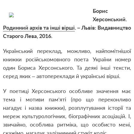
Борис
Херсонський.
Родинний архів та інші вірші
. – Львів: Видавництво
Старого Лева, 2016.
Український переклад, можливо, найпомітнішої
книжки російськомовного поета України номер
один Бориса Херсонського. Та деякі інші тексти,
серед яких – автопереклади й українські вірші.
У поетиці Херсонського особливе значення має
тема і мотиви пам’яті (про що переконливо
нагадує і назва книжки), розплутування історії та
мереж культурологічних, біографічних асоціацій. І,
звичайно, особлива ритміка, що особисто мені,
скажімо, нагадує залізничний стукіт коліс.