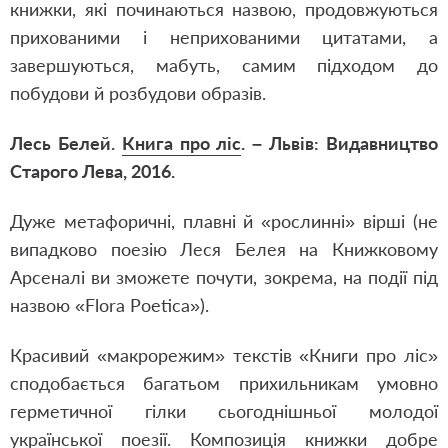
книжки, які починаються назвою, продовжуються
прихованими і неприхованими цитатами, а
завершуються, мабуть, самим підходом до
побудови й розбудови образів.
Лесь Белей.
Книга про ліс
. – Львів: Видавництво
Старого Лева, 2016.
Дуже метафоричні, плавні й «рослинні» вірші (не
випадково поезію Леся Белея на Книжковому
Арсеналі ви зможете почути, зокрема, на події під
назвою «Flora Poetica»).
Красивий «макрорежим» текстів «Книги про ліс»
сподобається багатьом прихильникам умовно
герметичної гілки сьогоднішньої молодої
української поезії. Композиція книжки добре