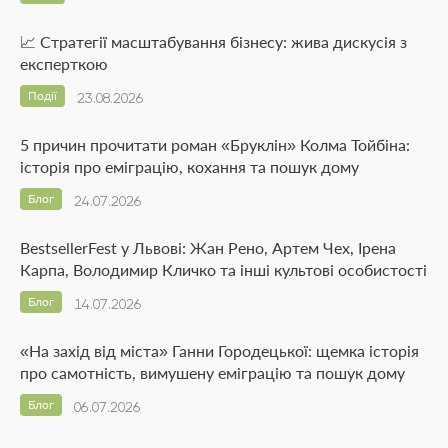
📈 Стратегії масштабування бізнесу: жива дискусія з
експерткою
Події
23.08.2026
5 причин прочитати роман «Бруклін» Колма Тойбіна:
історія про еміграцію, кохання та пошук дому
Блог
24.07.2026
BestsellerFest у Львові: Жан Рено, Артем Чех, Ірена
Карпа, Володимир Кличко та інші культові особистості
Блог
14.07.2026
«На захід від міста» Ганни Городецької: щемка історія
про самотність, вимушену еміграцію та пошук дому
Блог
06.07.2026