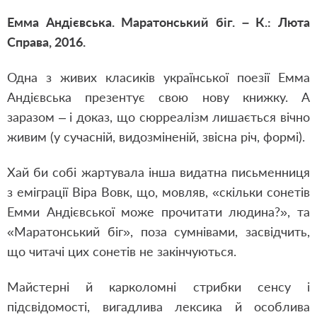
Емма Андієвська. Маратонський біг. – К.: Люта
Справа, 2016.
Одна з живих класиків української поезії Емма
Андієвська презентує свою нову книжку. А
заразом – і доказ, що сюрреалізм лишається вічно
живим (у сучасній, видозміненій, звісна річ, формі).
Хай би собі жартувала інша видатна письменниця
з еміграції Віра Вовк, що, мовляв, «скільки сонетів
Емми Андієвської може прочитати людина?», та
«Маратонський біг», поза сумнівами, засвідчить,
що читачі цих сонетів не закінчуються.
Майстерні й карколомні стрибки сенсу і
підсвідомості, вигадлива лексика й особлива