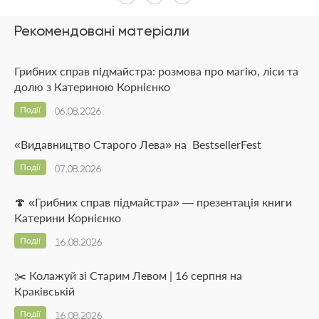
Рекомендовані матеріали
Грибних справ підмайстра: розмова про магію, ліси та
долю з Катериною Корнієнко
Події
06.08.2026
«Видавництво Старого Лева» на BestsellerFest
Події
07.08.2026
🍄 «Грибних справ підмайстра» — презентація книги
Катерини Корнієнко
Події
16.08.2026
✂️ Колажуй зі Старим Левом | 16 серпня на
Краківській
Події
16.08.2026