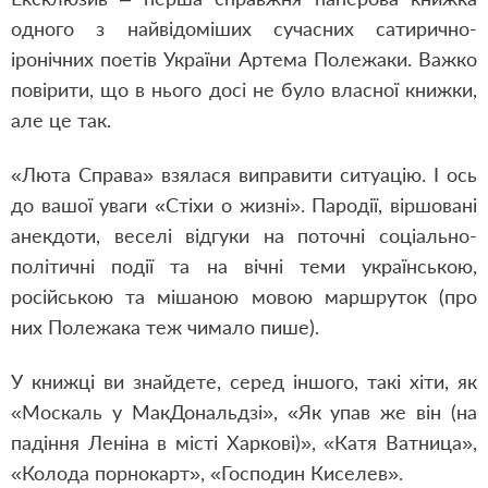
одного з найвідоміших сучасних сатирично-
іронічних поетів України Артема Полежаки. Важко
повірити, що в нього досі не було власної книжки,
але це так.
«Люта Справа» взялася виправити ситуацію. І ось
до вашої уваги «Стіхи о жизні». Пародії, віршовані
анекдоти, веселі відгуки на поточні соціально-
політичні події та на вічні теми українською,
російською та мішаною мовою маршруток (про
них Полежака теж чимало пише).
У книжці ви знайдете, серед іншого, такі хіти, як
«Москаль у МакДональдзі», «Як упав же він (на
падіння Леніна в місті Харкові)», «Катя Ватница»,
«Колода порнокарт», «Господин Киселев».