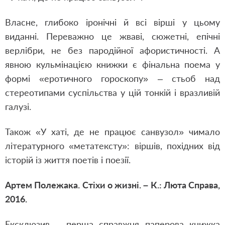
Власне, глибоко іронічні й всі вірші у цьому
виданні. Переважно це жваві, сюжетні, епічні
верлібри, не без пародійної афористичності. А
явною кульмінацією книжки є фінальна поема у
формі «еротичного гороскопу» – стьоб над
стереотипами суспільства у цій тонкій і вразливій
галузі.
Також «У хаті, де не працює санвузол» чимало
літературного «метатексту»: віршів, похідних від
історій із життя поетів і поезії.
Артем Полежака. Стіхи о жизні. – К.: Люта Справа,
2016.
Ексклюзив – перша справжня паперова книжка