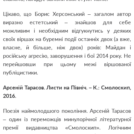
Цікаво, що Борис Херсонський – загалом автор
виразно естетський – знайшов для себе
можливим і необхідним відгукнутись у деяких
своїх віршах на буремні події останніх двох (а вже,
власне, й більше, ніж двох) років: Майдан і
російську агресію, заворушення і бої 2014 року. Не
перейшовши при цьому межі віршованої
публіцистики.
Арсеній Тарасов. Листи на Північ. – К.: Смолоскип,
2016.
Поезія наймолодшого покоління. Арсеній Тарасов
– один із переможців минулорічної літературної
премії видавництва «Смолоскип». Логічним