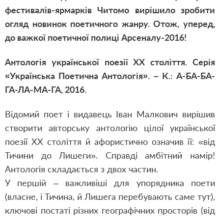
фестивалів-ярмарків Читомо вирішило зробити
огляд новинок поетичного жанру. Отож, уперед,
до важкої поетичної полиці Арсеналу-2016!
Антологія української поезії ХХ століття. Серія
«Українська Поетична Антологія». – К.: А-БА-БА-
ГА-ЛА-МА-ГА, 2016.
Відомий поет і видавець Іван Малкович вирішив
створити авторську антологію цілої української
поезії ХХ століття й афористично означив її: «від
Тичини до Лишеги». Справді амбітний намір!
Антологія складається з двох частин.
У першій – важливіші для упорядника поети
(власне, і Тичина, й Лишега перебувають саме тут),
ключові постаті різних географічних просторів (від