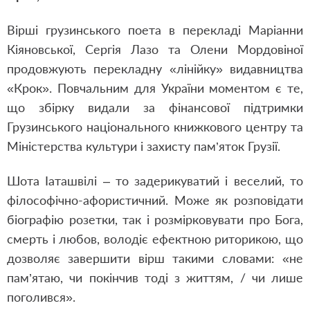
Вірші грузинського поета в перекладі Маріанни
Кіяновської, Сергія Лазо та Олени Мордовіної
продовжують перекладну «лінійку» видавництва
«Крок». Повчальним для України моментом є те,
що збірку видали за фінансової підтримки
Грузинського національного книжкового центру та
Міністерства культури і захисту пам’яток Грузії.
Шота Іаташвілі – то задерикуватий і веселий, то
філософічно-афористичний. Може як розповідати
біографію розетки, так і розмірковувати про Бога,
смерть і любов, володіє ефектною риторикою, що
дозволяє завершити вірш такими словами: «не
пам’ятаю, чи покінчив тоді з життям, / чи лише
поголився».