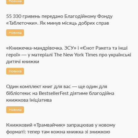
Новина
55 330 гривень передано Благодійному Фонду
«Таблеточки». Як минув місяць добрих справ
Новина
«Книжечка-мандрівочка. ЗСУ» і «Єнот Ракета та інші
герої» — у матеріалі The New York Times про українські
дитячі книжки
Новина
Один комплект книг для вас — ще один для
бібліотеки: на BestsellerFest діятиме благодійна
книжкова ініціатива
Новина
Книжковий «Трамвайчик» запрацював у новому
форматі: тепер там кожна книжка зі знижкою