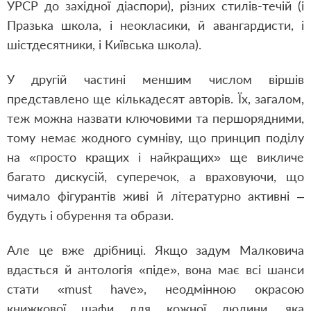
УРСР до західної діаспори), різних стилів-течій (і
Празька школа, і неокласики, й авангардисти, і
шістдесятники, і Київська школа).
У другій частині меншим числом віршів
представлено ще кількадесят авторів. Їх, загалом,
теж можна назвати ключовими та першорядними,
тому немає жодного сумніву, що принцип поділу
на «просто кращих і найкращих» ще викличе
багато дискусій, суперечок, а враховуючи, що
чимало фігурантів живі й літературно активні –
будуть і обурення та образи.
Але це вже дрібниці. Якщо задум Малковича
вдасться й антологія «піде», вона має всі шанси
стати «must have», неодмінною окрасою
книжкової шафи для кожної людини, яка