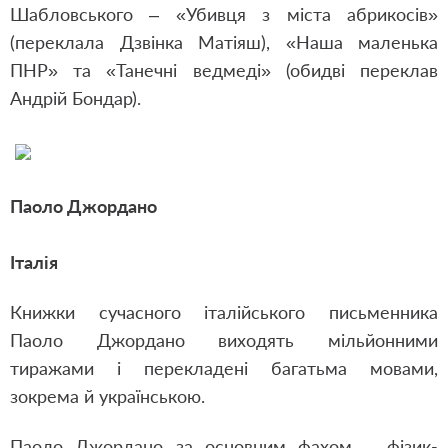
Шабловського – «Убивця з міста абрикосів»
(переклала Дзвінка Матіяш), «Наша маленька
ПНР» та «Танечні ведмеді» (обидві переклав
Андрій Бондар).
Паоло Джордано
Італія
Книжки сучасного італійського письменника
Паоло Джордано виходять мільйонними
тиражами і перекладені багатьма мовами,
зокрема й українською.
Паоло Джордано за основним фахом – фізик-