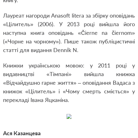
книгу.
Лауреат нагороди Anasoft litera за збiрку оповiдань
«Цiлитель» (2006). У 2013 році вийшла його
наступна книга оповідань «Čierne na čiernom»
(«Чорне на чорному»). Пише також публіцистичні
статті для видання Denník N.
Книжки українською мовою: у 2011 році у
видавництві «Тімпані» вийшла книжка
«Відчайдушно гарне життя» – оповідання Вадаса з
книжок «Цiлитель» і «Чому смерть сміється» у
перекладі Івана Яцканіна.
Ася Казанцева