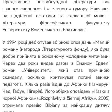
Представник постабсурдної літератури так
званого «чорного» і «зеленого» гумору. Навчався
на вiддiленнi естетики та словацької мови i
лiтератури фiлософського факультету
Унiверситету Коменськего в Братиславi.
У 1994 році дебютував збiркою оповiдань «Малий
роман» (нагорода Лiтературного фонду), яка була
добре прийнята в основному молодими читачами.
Через два роки видав разом з Еманом Ерделі
роман «Університет», який став причиною
скандалу, оскільки критикував погані звички
педагогів. Кiлька разiв їздив до Африки (Камерун,
Чад, Габун, Нiгерiя). Його збірка оповідань «Казки з
чорної Африки» («Rozprávky z čiernej Afriky», 2005)
отримала премію Bibiany за найкращу дитячу