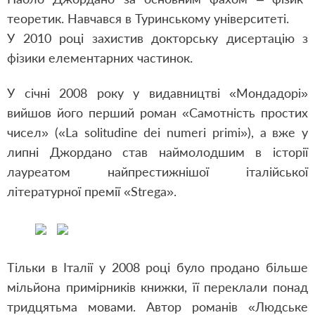
теоретик. Навчався в Туринському університеті.
У 2010 році захистив докторську дисертацію з
фізики елементарних частинок.
У січні 2008 року у видавництві «Мондадорі»
вийшов його перший роман «Самотність простих
чисел» («La solitudine dei numeri primi»), а вже у
липні Джордано став наймолодшим в історії
лауреатом найпрестижнішої італійської
літературної премії «Strega».
Тільки в Італії у 2008 році було продано більше
мільйона примірників книжки, її переклали понад
тридцятьма мовами. Автор романів «Людське