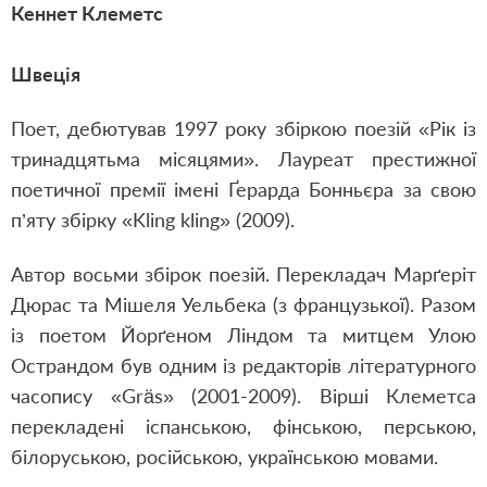
Кеннет Клеметс
Швеція
Поет, дебютував 1997 року збіркою поезій «Рік із
тринадцятьма місяцями». Лауреат престижної
поетичної премії імені Ґерарда Бонньєра за свою
п’яту збірку «Kling kling» (2009).
Автор восьми збірок поезій. Перекладач Марґеріт
Дюрас та Мішеля Уельбека (з французької). Разом
із поетом Йорґеном Ліндом та митцем Улою
Острандом був одним із редакторів літературного
часопису «Gräs» (2001-2009). Вірші Клеметса
перекладені іспанською, фінською, перською,
білоруською, російською, українською мовами.