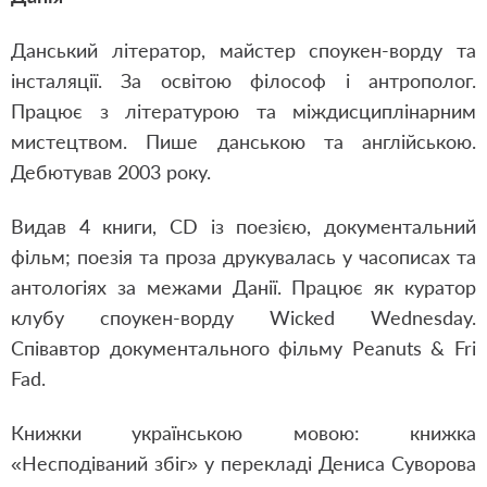
Данський літератор, майстер споукен-ворду та
інсталяції. За освітою філософ і антрополог.
Працює з літературою та міждисциплінарним
мистецтвом. Пише данською та англійською.
Дебютував 2003 року.
Видав 4 книги, CD із поезією, документальний
фільм; поезія та проза друкувалась у часописах та
антологіях за межами Данії. Працює як куратор
клубу споукен-ворду Wicked Wednesday.
Співавтор документального фільму Peanuts & Fri
Fad.
Книжки українською мовою: книжка
«Несподіваний збіг» у перекладі Дениса Суворова