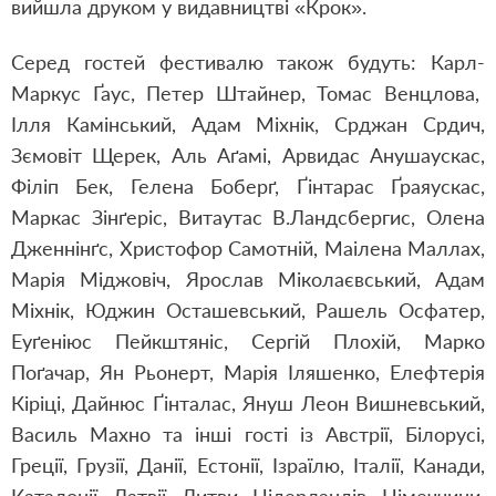
вийшла друком у видавництві «Крок».
Серед гостей фестивалю також будуть: Карл-
Маркус Ґаус, Петер Штайнер, Томас Венцлова,
Ілля Камінський, Адам Міхнік, Срджан Срдич,
Зємовіт Щерек, Аль Аґамі, Арвидас Анушаускас,
Філіп Бек, Гелена Боберґ, Ґінтарас Ґраяускас,
Маркac Зінґеріc, Витаутас В.Ландсбергис, Олена
Дженнінґс, Христофор Самотній, Маілена Маллах,
Марія Міджовіч, Ярослав Міколаєвський, Адам
Міхнік, Юджин Осташевський, Рашель Осфатер,
Еуґеніюс Пейкштяніс, Сергій Плохій, Марко
Поґачар, Ян Рьонерт, Марія Іляшенко, Елефтерія
Кіріці, Дайнюс Ґінталас, Януш Леон Вишневський,
Василь Махно та інші гості із Австрії, Білорусі,
Греції, Грузії, Данії, Естонії, Ізраїлю, Італії, Канади,