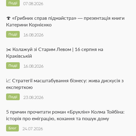
Події
07.08.2026
🍄 «Грибних справ підмайстра» — презентація книги
Катерини Корнієнко
Події
16.08.2026
✂️ Колажуй зі Старим Левом | 16 серпня на
Краківській
Події
16.08.2026
📈 Стратегії масштабування бізнесу: жива дискусія з
експерткою
Події
23.08.2026
5 причин прочитати роман «Бруклін» Колма Тойбіна:
історія про еміграцію, кохання та пошук дому
Блог
24.07.2026