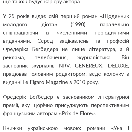
що також будує кар’єру актора.
У 25 років видає свій перший роман «Щоденник
молодого ідіота» (1990), паралельно
співпрацюючи із численними періодичними
виданнями. Серед зацікавлень та професій
Фредеріка Беґбедера не лише література, а й
реклама, телебачення, журналістика. Він
засновник журналів NRV, GENEREUX, DELUXE,
працював головним редактором, веде колонку в
виданні Le Figaro Magazine з 2010 року.
Фредерік Беґбедер є засновником літературної
премії, яку щорічно присуджують перспективним
французьким авторам «Prix de Flore».
Книжки українською мовою: романи «Уна і