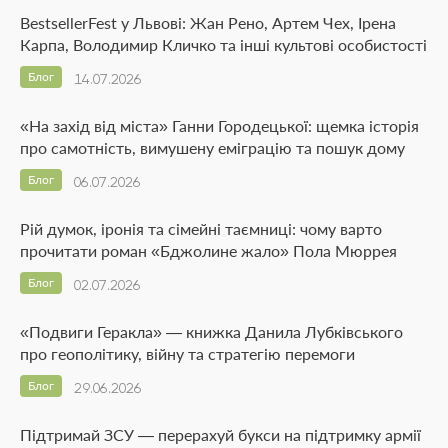
BestsellerFest у Львові: Жан Рено, Артем Чех, Ірена
Карпа, Володимир Кличко та інші культові особистості
Блог
14.07.2026
«На захід від міста» Ганни Городецької: щемка історія
про самотність, вимушену еміграцію та пошук дому
Блог
06.07.2026
Рій думок, іронія та сімейні таємниці: чому варто
прочитати роман «Бджолине жало» Пола Мюррея
Блог
02.07.2026
«Подвиги Геракла» — книжка Данила Лубківського
про геополітику, війну та стратегію перемоги
Блог
29.06.2026
Підтримай ЗСУ — перерахуй букси на підтримку армії