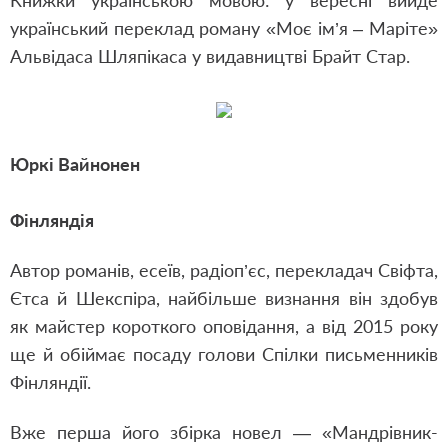
Книжки українською мовою: у вересні вийде
український переклад роману «Моє ім’я – Маріте»
Альвідаса Шляпікаса у видавництві Брайт Стар.
Юркі Вайнонен
Фінляндія
Автор романів, есеїв, радіоп’єс, перекладач Свіфта,
Єтса й Шекспіра, найбільше визнання він здобув
як майстер короткого оповідання, а від 2015 року
ще й обіймає посаду голови Спілки письменників
Фінляндії.
Вже перша його збірка новел — «Мандрівник-