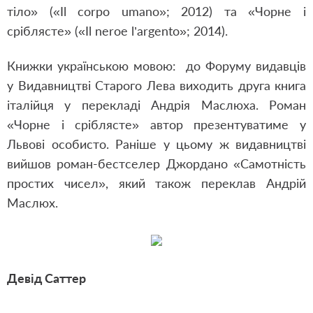
тіло» («Il corpo umano»; 2012) та «Чорне і
сріблясте» («Il neroe l’argento»; 2014).
Книжки українською мовою: до Форуму видавців
у Видавництві Старого Лева виходить друга книга
італійця у перекладі Андрія Маслюха. Роман
«Чорне і сріблясте» автор презентуватиме у
Львові особисто. Раніше у цьому ж видавництві
вийшов роман-бестселер Джордано «Самотність
простих чисел», який також переклав Андрій
Маслюх.
Девід Саттер