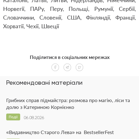
Каталонії, Латвії, Литви, Нідерландів, Німеччини,
Норвегії, ПАРу, Перу, Польщі, Румунії, Сербії,
Словаччини, Словенії, США, Фінляндії, Франції,
Хорватії, Чехії, Швеції
Поділитися в соціальних мережах
Рекомендовані матеріали
Грибних справ підмайстра: розмова про магію, ліси та
долю з Катериною Корнієнко
Події
06.08.2026
«Видавництво Старого Лева» на BestsellerFest