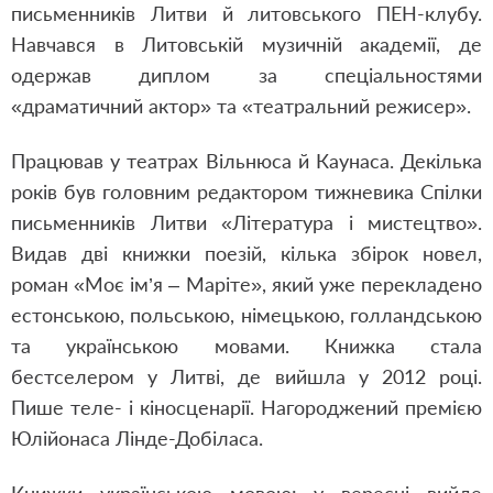
письменників Литви й литовського ПЕН-клубу.
Навчався в Литовській музичній академії, де
одержав диплом за спеціальностями
«драматичний актор» та «театральний режисер».
Працював у театрах Вільнюса й Каунаса. Декілька
років був головним редактором тижневика Спілки
письменників Литви «Література і мистецтво».
Видав дві книжки поезій, кілька збірок новел,
роман «Моє ім’я – Маріте», який уже перекладено
естонською, польською, німецькою, голландською
та українською мовами. Книжка стала
бестселером у Литві, де вийшла у 2012 році.
Пише теле- і кіносценарії. Нагороджений премією
Юлійонаса Лінде-Добіласа.