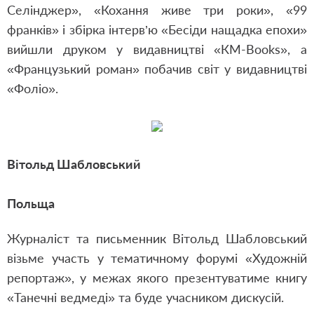
Селінджер», «Кохання живе три роки», «99
франків» і збірка інтерв’ю «Бесіди нащадка епохи»
вийшли друком у видавництві «КМ-Books», а
«Французький роман» побачив світ у видавництві
«Фоліо».
Вітольд Шабловський
Польща
Журналіст та письменник Вітольд Шабловський
візьме участь у тематичному форумі «Художній
репортаж», у межах якого презентуватиме книгу
«Танечні ведмеді» та буде учасником дискусій.