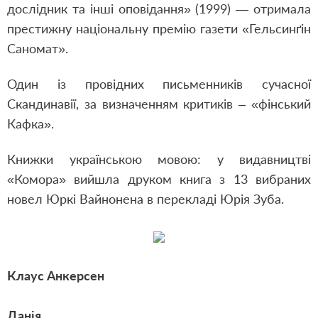
дослідник та інші оповідання» (1999) — отримала
престижну національну премію газети «Гельсинґін
Саномат».
Один із провідних письменників сучасної
Скандинавії, за визначенням критиків – «фінський
Кафка».
Книжки українською мовою: у видавництві
«Комора» вийшла друком книга з 13 вибраних
новел Юркі Вайнонена в перекладі Юрія Зуба.
Клаус Анкерсен
Данія