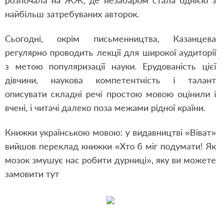
розпочала на ЖЖ, де незабаром стала однією з
найбільш затребуваних авторок.
Сьогодні, окрім письменництва, Казанцева
регулярно проводить лекції для широкої аудиторії
з метою популяризації науки. Ерудованість цієї
дівчини, наукова компетентність і талант
описувати складні речі простою мовою оцінили і
вчені, і читачі далеко поза межами рідної країни.
Книжки українською мовою: у видавництві «Віват»
вийшов переклад книжки «Хто б міг подумати! Як
мозок змушує нас робити дурниці», яку ви можете
замовити тут