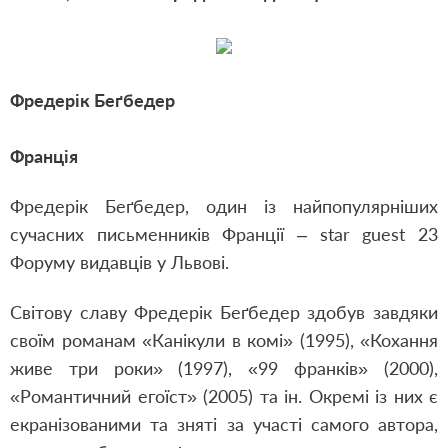
Фредерік Беґбедер
Франція
Фредерік Беґбедер, один із найпопулярніших
сучасних письменників Франції – star guest 23
Форуму видавців у Львові.
Світову славу Фредерік Беґбедер здобув завдяки
своїм романам «Канікули в комі» (1995), «Кохання
живе три роки» (1997), «99 франків» (2000),
«Романтичний егоїст» (2005) та ін. Окремі із них є
екранізованими та зняті за участі самого автора,