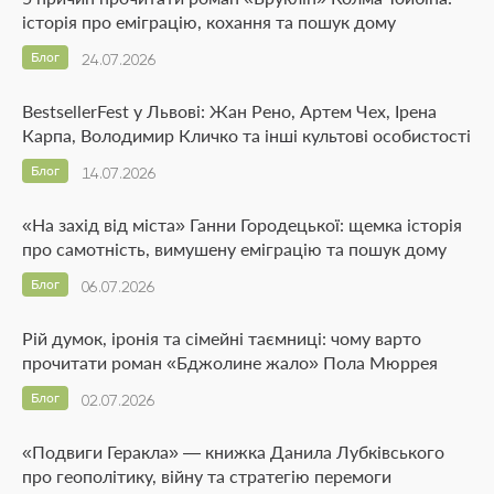
історія про еміграцію, кохання та пошук дому
Блог
24.07.2026
BestsellerFest у Львові: Жан Рено, Артем Чех, Ірена
Карпа, Володимир Кличко та інші культові особистості
Блог
14.07.2026
«На захід від міста» Ганни Городецької: щемка історія
про самотність, вимушену еміграцію та пошук дому
Блог
06.07.2026
Рій думок, іронія та сімейні таємниці: чому варто
прочитати роман «Бджолине жало» Пола Мюррея
Блог
02.07.2026
«Подвиги Геракла» — книжка Данила Лубківського
про геополітику, війну та стратегію перемоги