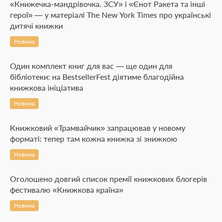
«Книжечка-мандрівочка. ЗСУ» і «Єнот Ракета та інші
герої» — у матеріалі The New York Times про українські
дитячі книжки
Новина
Один комплект книг для вас — ще один для
бібліотеки: на BestsellerFest діятиме благодійна
книжкова ініціатива
Новина
Книжковий «Трамвайчик» запрацював у новому
форматі: тепер там кожна книжка зі знижкою
Новина
Оголошено довгий список премії книжкових блогерів
фестивалю «Книжкова країна»
Новина