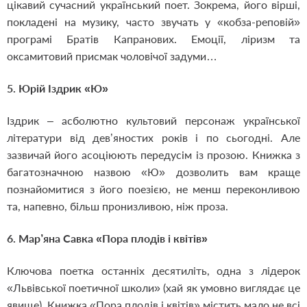
цікавий сучасний український поет. Зокрема, його вірші,
покладені на музику, часто звучать у «кобза-реповій»
програмі Братів Капранових. Емоції, ліризм та
оксамитовий присмак чоловічої задуми…
5. Юрій Іздрик «Ю»
Іздрик – асболютно культовий персонаж української
літератури від дев’яностих років і по сьогодні. Але
зазвичай його асоціюють передусім із прозою. Книжка з
багатозначною назвою «Ю» дозволить вам краще
познайомитися з його поезією, не менш переконливою
та, напевно, більш пронизливою, ніж проза.
6. Мар’яна Савка «Пора плодів і квітів»
Ключова поетка останніх десятиліть, одна з лідерок
«Львівської поетичної школи» (хай як умовно виглядає це
явище). Книжка «Пора плодів і квітів» містить мало не всі