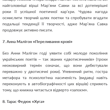
найголовніші вірші Мар’яни Савки за всі дотеперішні
роки її успішної поетичної кар’єри. Чудова нагода
осмислити творчий шлях поетки та спробувати вгадати
подальші тенденції її творчості, адже Мар’яна Савка
продовжує активно писати.
7. Анна Малігон «Переливання крові»
Без Анни Малігон годі уявити собі молоде покоління
українських поетів – так званих «двотисячників» (трохи
неоковирний термін означає, що вони дебютували
переважно у двотисячні роки). Упевнений ритм, гостра
метафора та психологічна насиченість (видавці навіть
переконують в автобіографічності цих віршів) сприяють
тому, що книжка читається відверто «запоєм».
8. Тарас Федюк «Хуга»