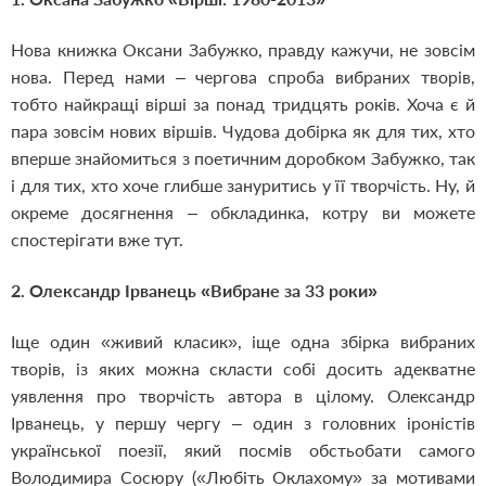
Нова книжка Оксани Забужко, правду кажучи, не зовсім
нова. Перед нами – чергова спроба вибраних творів,
тобто найкращі вірші за понад тридцять років. Хоча є й
пара зовсім нових віршів. Чудова добірка як для тих, хто
вперше знайомиться з поетичним доробком Забужко, так
і для тих, хто хоче глибше зануритись у її творчість. Ну, й
окреме досягнення – обкладинка, котру ви можете
спостерігати вже тут.
2. Олександр Ірванець «Вибране за 33 роки»
Іще один «живий класик», іще одна збірка вибраних
творів, із яких можна скласти собі досить адекватне
уявлення про творчість автора в цілому. Олександр
Ірванець, у першу чергу – один з головних іроністів
української поезії, який посмів обстьобати самого
Володимира Сосюру («Любіть Оклахому» за мотивами