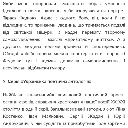
Якби мене попросили змалювати образ умовного
ідеального поета, напевно, я би взорувався на портрет
Тараса Федюка. Адже з одного боку, він, коли й не
відлюдник, то принаймні людина, що тримається подалі
від світської мішури, а надає перевагу творчому
самозаглибленню і взагалі «приватному життю». А з
другого, людина вельми іронічна й спостережлива.
Обидві «лінії» сповна можна спостерігати в творчості
Федюка: тут і щемка динаміка самоосмислення, і
неочікувані відблиски гумору.
9. Серія «Українська поетична антологія»
Найбільш «класичний» книжковий поетичний проект
останніх років, справжня хрестоматія нашої поезії ХХ-ХХІ
століття в одній серії. Загальновизнані автори, як-от Ліна
Костенко, Іван Малкович, Сергій Жадан і Юрій
Андрухович, у ній сусідять із призабутими, але вартими