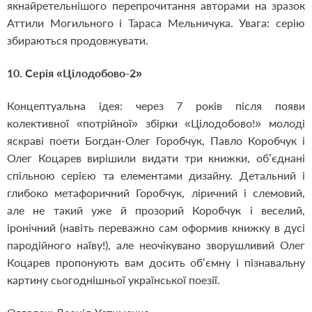
якнайретельнішого перепрочитання авторами на зразок
Аттили Могильного і Тараса Мельничука. Увага: серію
збираються продовжувати.
10. Серія «Цілодобово-2»
Концептуальна ідея: через 7 років після появи
колективної «потрійної» збірки «Цілодобово!» молоді
яскраві поети Богдан-Олег Горобчук, Павло Коробчук і
Олег Коцарев вирішили видати три книжки, об’єднані
спільною серією та елементами дизайну. Детальний і
глибоко метафоричний Горобчук, ліричний і слемовий,
але не такий уже й прозорий Коробчук і веселий,
іронічний (навіть переважно сам оформив книжку в дусі
пародійного наїву!), але неочікувано зворушливий Олег
Коцарев пропонують вам досить об’ємну і пізнавальну
картину сьогоднішньої української поезії.