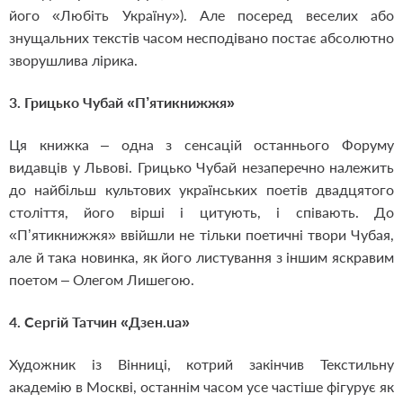
його «Любіть Україну»). Але посеред веселих або
знущальних текстів часом несподівано постає абсолютно
зворушлива лірика.
3. Грицько Чубай «П’ятикнижжя»
Ця книжка – одна з сенсацій останнього Форуму
видавців у Львові. Грицько Чубай незаперечно належить
до найбільш культових українських поетів двадцятого
століття, його вірші і цитують, і співають. До
«П’ятикнижжя» ввійшли не тільки поетичні твори Чубая,
але й така новинка, як його листування з іншим яскравим
поетом – Олегом Лишегою.
4. Сергій Татчин «Дзен.ua»
Художник із Вінниці, котрий закінчив Текстильну
академію в Москві, останнім часом усе частіше фігурує як