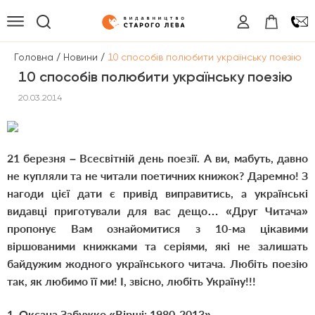
/
/
Головна
Новини
10 способів полюбити українську поезію
10 способів полюбити українську поезію
20.03.2014
21 березня – Всесвітній день поезії. А ви, мабуть, давно
не купляли та не читали поетичних книжок? Даремно! З
нагоди цієї дати є привід виправитись, а українські
видавці приготували для вас дещо… «Друг Читача»
пропонує Вам ознайомитися з 10-ма цікавими
віршованими книжками та серіями, які не залишать
байдужим жодного українського читача. Любіть поезію
так, як любимо її ми! І, звісно, любіть Україну!!!
1. Оксана Забужко «Вірші: 1980-2013»