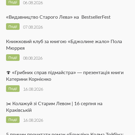
Події
06.08.2026
«Видавництво Старого Лева» на BestsellerFest
Події
07.08.2026
Книжковий клуб за книгою «Бджолине жало» Пола
Мюррея
Події
08.08.2026
🍄 «Грибних справ підмайстра» — презентація книги
Катерини Корнієнко
Події
16.08.2026
✂️ Колажуй зі Старим Левом | 16 серпня на
Краківській
Події
16.08.2026
5 причин прочитати роман «Бруклін» Колма Тойбіна: