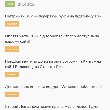
Блог
29.06.2026
Підтримай ЗСУ — перерахуй букси на підтримку армії
Новина
Оплата частинами від Monobank тепер доступна на
нашому сайті!
Новина
Придбай книги за допомогою програми «єКнига» на
сайті Видавництва Старого Лева
Новина
Доставляємо книги за кордон! We send books abroad!
Новина
Старий Лев започатковує програму лояльності для