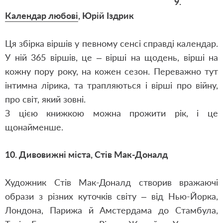
9.
Календар любові
,
Юрій Іздрик
Ця збірка віршів у певному сенсі справді календар.
У ній 365 віршів, це – вірші на щодень, вірші на
кожну пору року, на кожен сезон. Переважно тут
інтимна лірика, та трапляються і вірші про війну,
про світ, який зовні.
З цією книжкою можна прожити рік, і це
щонайменше.
10. Дивовижні міста,
Стів Мак-Доналд
Художник Стів Мак-Доналд створив вражаючі
образи з різних куточків світу – від Нью-Йорка,
Лондона, Парижа й Амстердама до Стамбула,