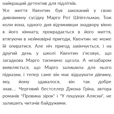
найкращий детектив для підлітків.
Усе життя Квентин був закоханий у свою
дивовижну сусідку Марго Рот Шпігельман. Тож
коли вона, одного дня відчинивши знадвору вікно
в його кімнату, прокрадається в його життя,
втягуючи в неймовірні пригоди, Квентин не може
їй опиратися. Але ніч пригод закінчується, і на
другий день у школі Квентин з’ясовує, що
загадкова Марго таємничо щезла. А незабаром
виявляється, що Марго залишила для нього
підказки, і тепер саме він має відшукати дівчину,
яку, йому здавалося, він так добре
знав…
Черговий бестселер Джона Гріна, автора
романів “Провина зірок” і “У пошуках Аляски”, не
залишить читачів байдужими.