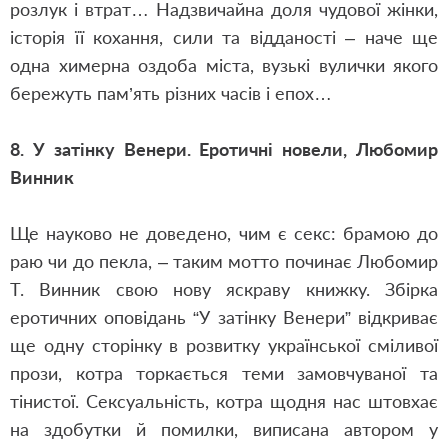
розлук і втрат… Надзвичайна доля чудової жінки,
історія її кохання, сили та відданості – наче ще
одна химерна оздоба міста, вузькі вулички якого
бережуть пам’ять різних часів і епох…
8. У затінку Венери. Еротичні новели,
Любомир
Винник
Ще науково не доведено, чим є секс: брамою до
раю чи до пекла, – таким мотто починає Любомир
Т. Винник свою нову яскраву книжку. Збірка
еротичних оповідань “У затінку Венери” відкриває
ще одну сторінку в розвитку української сміливої
прози, котра торкається теми замовчуваної та
тінистої. Сексуальність, котра щодня нас штовхає
на здобутки й помилки, виписана автором у