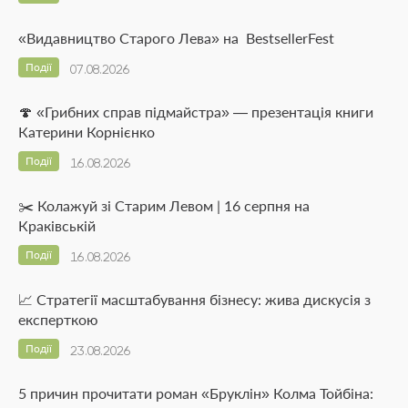
«Видавництво Старого Лева» на BestsellerFest
Події
07.08.2026
🍄 «Грибних справ підмайстра» — презентація книги
Катерини Корнієнко
Події
16.08.2026
✂️ Колажуй зі Старим Левом | 16 серпня на
Краківській
Події
16.08.2026
📈 Стратегії масштабування бізнесу: жива дискусія з
експерткою
Події
23.08.2026
5 причин прочитати роман «Бруклін» Колма Тойбіна: