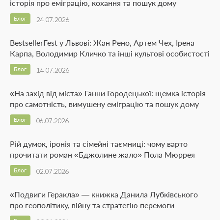
історія про еміграцію, кохання та пошук дому
Блог
24.07.2026
BestsellerFest у Львові: Жан Рено, Артем Чех, Ірена
Карпа, Володимир Кличко та інші культові особистості
Блог
14.07.2026
«На захід від міста» Ганни Городецької: щемка історія
про самотність, вимушену еміграцію та пошук дому
Блог
06.07.2026
Рій думок, іронія та сімейні таємниці: чому варто
прочитати роман «Бджолине жало» Пола Мюррея
Блог
02.07.2026
«Подвиги Геракла» — книжка Данила Лубківського
про геополітику, війну та стратегію перемоги