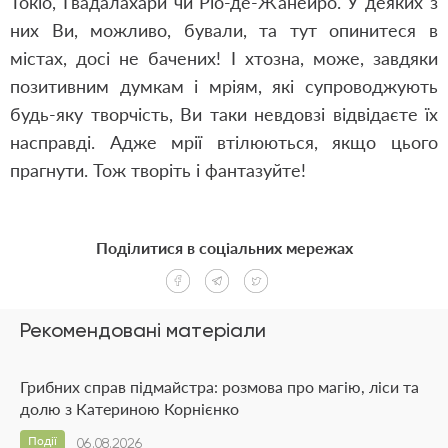
Токіо, Гвадалахари чи Ріо-де-Жанейро. У деяких з
них Ви, можливо, бували, та тут опинитеся в
містах, досі не бачених! І хтозна, може, завдяки
позитивним думкам і мріям, які супроводжують
будь-яку творчість, Ви таки невдовзі відвідаєте їх
насправді. Адже мрії втілюються, якщо цього
прагнути. Тож творіть і фантазуйте!
Поділитися в соціальних мережах
Рекомендовані матеріали
Грибних справ підмайстра: розмова про магію, ліси та
долю з Катериною Корнієнко
Події
06.08.2026