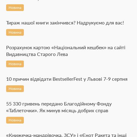
Новина
Тираж нашої книги закінчився? Надрукуємо для вас!
Новина
Розрахунок картою «Національний кешбек» на сайті
Видавництва Старого Лева
Новина
10 причин відвідати BestsellerFest у Львові 7-9 серпня
Новина
55 330 гривень передано Благодійному Фонду
«Таблеточки». Як минув місяць добрих справ
Новина
«Книжечка-мандрівочка. ЗСУ» і «Єнот Ракета та інші