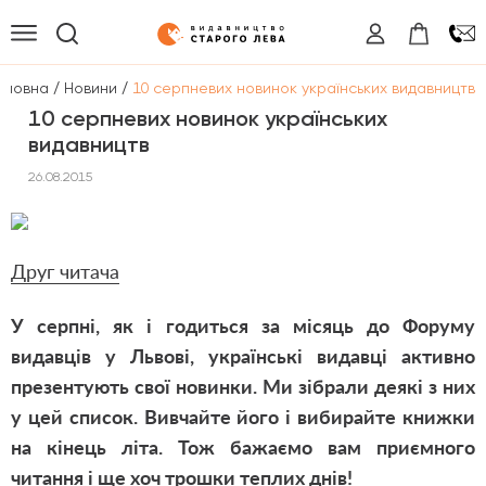
/
/
оловна
Новини
10 серпневих новинок українських видавництв
10 серпневих новинок українських
видавництв
26.08.2015
Друг читача
У серпні, як і годиться за місяць до Форуму
видавців у Львові, українські видавці активно
презентують свої новинки. Ми зібрали деякі з них
у цей список. Вивчайте його і вибирайте книжки
на кінець літа. Тож бажаємо вам приємного
читання і ще хоч трошки теплих днів!