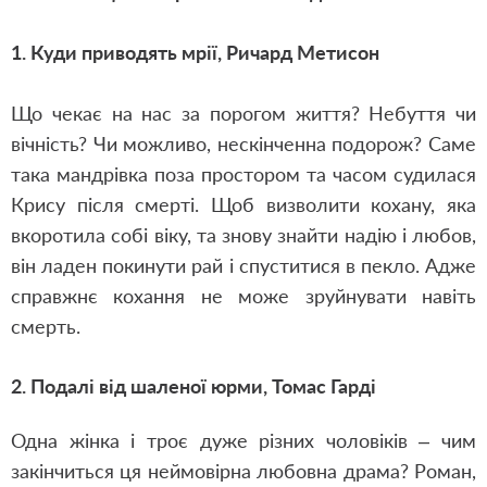
1. Куди приводять мрії,
Ричард Метисон
Що чекає на нас за порогом життя? Небуття чи
вічність? Чи можливо, нескінченна подорож? Саме
така мандрівка поза простором та часом судилася
Крису після смерті. Щоб визволити кохану, яка
вкоротила собі віку, та знову знайти надію і любов,
він ладен покинути рай і спуститися в пекло. Адже
справжнє кохання не може зруйнувати навіть
смерть.
2. Подалі від шаленої юрми,
Томас Гарді
Одна жінка і троє дуже різних чоловіків – чим
закінчиться ця неймовірна любовна драма? Роман,