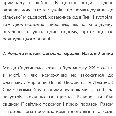
криміналу і любові. В центрі подій – двоє
варшавських інтелектуалів, що помандрували до
сільської місцевості, ховаючись од війни, і зустріли
там двох молодих закоханих, які, на їхню думку,
ідеально пасують один одному, проте ще не
осягнули цього вповні.
7. Роман з містом,
Світлана Горбань, Наталя Лапіна
Магда Свідзинська жила в буремному ХХ столітті
в місті, у яке неможливо не закохатися до
безтями… Чарівний Львів! Любий пане Лемберг!
Саме твоїми брукованими вуличками вона бігла
назустріч коханню та щастю. Власне, ти був
свідком її світлих перемог і гірких поразок. Разом
із тобою вона пройшла крізь пекло війни та жаль