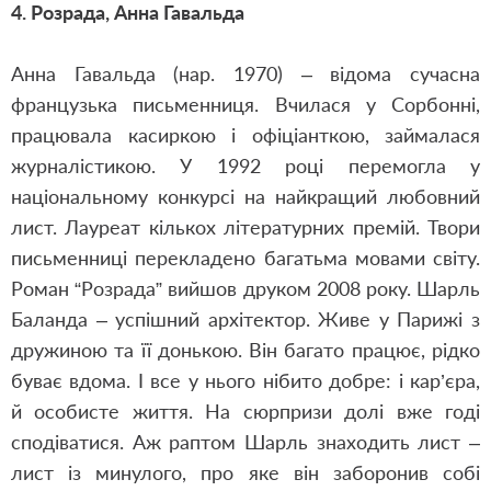
4. Розрада,
Анна Гавальда
Анна Гавальда (нар. 1970) – відома сучасна
французька письменниця. Вчилася у Сорбонні,
працювала касиркою і офіціанткою, займалася
журналістикою. У 1992 році перемогла у
національному конкурсі на найкращий любовний
лист. Лауреат кількох літературних премій. Твори
письменниці перекладено багатьма мовами світу.
Роман “Розрада” вийшов друком 2008 року. Шарль
Баланда – успішний архітектор. Живе у Парижі з
дружиною та її донькою. Він багато працює, рідко
буває вдома. І все у нього нібито добре: і кар’єра,
й особисте життя. На сюрпризи долі вже годі
сподіватися. Аж раптом Шарль знаходить лист –
лист із минулого, про яке він заборонив собі