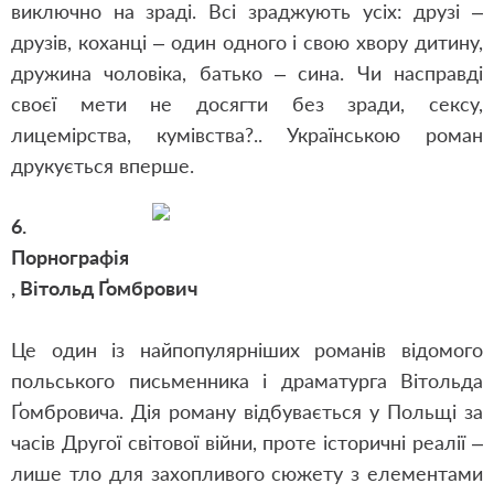
виключно на зраді. Всі зраджують усіх: друзі –
друзів, коханці – один одного і свою хвору дитину,
дружина чоловіка, батько – сина. Чи насправді
своєї мети не досягти без зради, сексу,
лицемірства, кумівства?.. Українською роман
друкується вперше.
6.
Порнографія
,
Вітольд Ґомбрович
Це один із найпопулярніших романів відомого
польського письменника і драматурга Вітольда
Ґомбровича. Дія роману відбувається у Польщі за
часів Другої світової війни, проте історичні реалії –
лише тло для захопливого сюжету з елементами