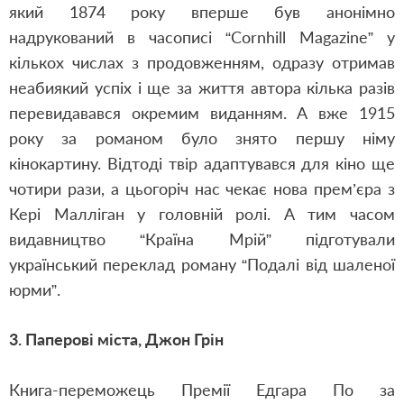
який 1874 року вперше був анонімно
надрукований в часописі “Cornhill Magazine” у
кількох числах з продовженням, одразу отримав
неабиякий успіх і ще за життя автора кілька разів
перевидавався окремим виданням. А вже 1915
року за романом було знято першу німу
кінокартину. Відтоді твір адаптувався для кіно ще
чотири рази, а цьогоріч нас чекає нова прем’єра з
Кері Малліган у головній ролі. А тим часом
видавництво “Країна Мрій” підготували
український переклад роману “Подалі від шаленої
юрми”.
3. Паперові міста,
Джон Грін
Книга-переможець Премії Едгара По за