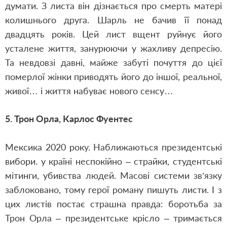
думати. З листа він дізнається про смерть матері
колишнього друга. Шарль не бачив її понад
двадцять років. Цей лист вщент руйнує його
усталене життя, занурюючи у жахливу депресію.
Та невдовзі давні, майже забуті почуття до цієї
померлої жінки приводять його до іншої, реальної,
живої… і життя набуває нового сенсу…
5. Трон Орла,
Карлос Фуентес
Мексика 2020 року. Наближаються президентські
вибори. у країні неспокійно – страйки, студентські
мітинги, убивства людей. Масові системи зв’язку
заблоковано, тому герої роману пишуть листи. І з
цих листів постає страшна правда: боротьба за
Трон Орла – президентське крісло – тримається