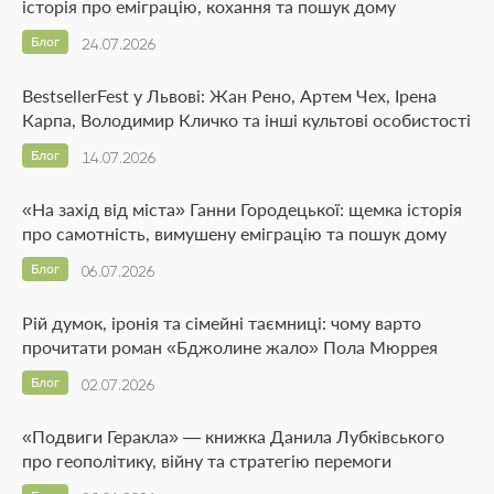
історія про еміграцію, кохання та пошук дому
Блог
24.07.2026
BestsellerFest у Львові: Жан Рено, Артем Чех, Ірена
Карпа, Володимир Кличко та інші культові особистості
Блог
14.07.2026
«На захід від міста» Ганни Городецької: щемка історія
про самотність, вимушену еміграцію та пошук дому
Блог
06.07.2026
Рій думок, іронія та сімейні таємниці: чому варто
прочитати роман «Бджолине жало» Пола Мюррея
Блог
02.07.2026
«Подвиги Геракла» — книжка Данила Лубківського
про геополітику, війну та стратегію перемоги