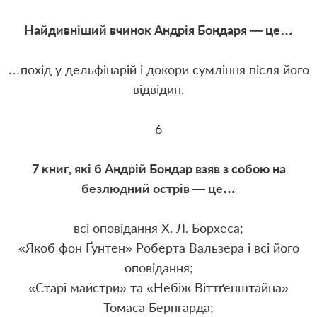
Найдивніший вчинок Андрія Бондаря — це…
…похід у дельфінарій і докори сумління після його
відвідин.
6
7 книг, які б Андрій Бондар взяв з собою на
безлюдний острів — це…
всі оповідання Х. Л. Борхеса;
«Якоб фон Ґунтен» Роберта Вальзера і всі його
оповідання;
«Старі майстри» та «Небіж Віттґенштайна»
Томаса Бернгарда;