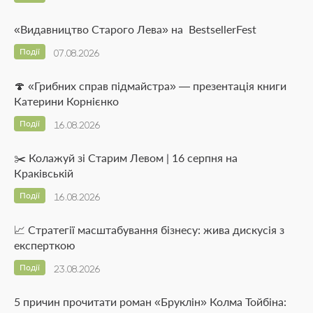
«Видавництво Старого Лева» на BestsellerFest
Події
07.08.2026
🍄 «Грибних справ підмайстра» — презентація книги
Катерини Корнієнко
Події
16.08.2026
✂️ Колажуй зі Старим Левом | 16 серпня на
Краківській
Події
16.08.2026
📈 Стратегії масштабування бізнесу: жива дискусія з
експерткою
Події
23.08.2026
5 причин прочитати роман «Бруклін» Колма Тойбіна: