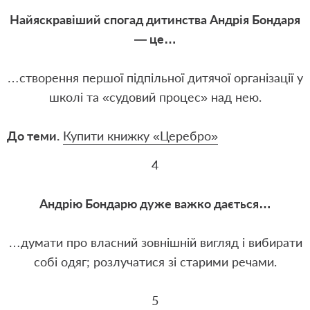
Найяскравіший спогад дитинства Андрія Бондаря
— це…
…створення першої підпільної дитячої організації у
школі та «судовий процес» над нею.
До теми.
Купити книжку «Церебро»
4
Андрію Бондарю дуже важко дається…
…думати про власний зовнішній вигляд і вибирати
собі одяг; розлучатися зі старими речами.
5