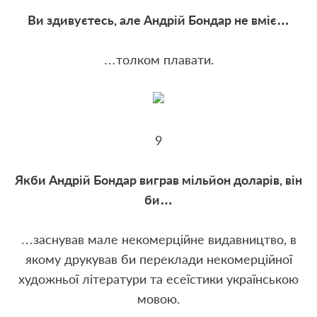
Ви здивуєтесь, але Андрій Бондар не вміє…
…толком плавати.
9
Якби Андрій Бондар виграв мільйон доларів, він
би…
…заснував мале некомерційне видавництво, в
якому друкував би переклади некомерційної
художньої літератури та есеїстики українською
мовою.