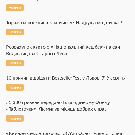
Новина
Тираж нашої книги закінчився? Надрукуємо для вас!
Новина
Розрахунок картою «Національний кешбек» на сайті
Видавництва Старого Лева
Новина
10 причин відвідати BestsellerFest у Львові 7-9 серпня
Новина
55 330 гривень передано Благодійному Фонду
«Таблеточки». Як минув місяць добрих справ
Новина
«Книжечка-мандрівочка. ЗСУ» і «Єнот Ракета та інші