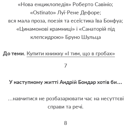
«Нова енциклопедія» Роберто Савініо;
«Оstinato» Луї-Рене Дефоре;
вся мала проза, поезія та есеїстика Іва Бонфуа;
«Цинамонові крамниці» і «Санаторій під
клепсидрою» Бруно Шульца
До теми.
Купити книжку «І тим, що в гробах»
7
У наступному житті Андрій Бондар хотів би…
…навчитися не розбазарювати час на несуттєві
справи та речі.
8