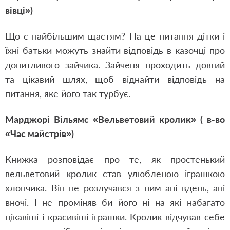
вівці»)
Що є найбільшим щастям? На це питання дітки і
їхні батьки можуть знайти відповідь в казочці про
допитливого зайчика. Зайченя проходить довгий
та цікавий шлях, щоб віднайти відповідь на
питання, яке його так турбує.
Марджорі Вільямс «Вельветовий кролик» ( в-во
«Час майстрів»)
Книжка розповідає про те, як простенький
вельветовий кролик став улюбленою іграшкою
хлопчика. Він не розлучався з ним ані вдень, ані
вночі. І не проміняв би його ні на які набагато
цікавіші і красивіші іграшки. Кролик відчував себе