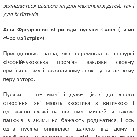
залишається цікавою як для маленьких дітей, так і
для їх батьків.
Аша Фредріксон «Пригоди пусяки Сані» ( в-во
«Час майстрів»)
Пригодницька казка, яка перемогла в конкурсі
«Корнійчуковська премія» завдяки своєму
оригінальному і захопливому сюжету та легкому
перу автора.
Пусяки ― це милі і дуже цікаві до всього
створіння, які мають хвостика з китичкою і
одночасно схожі на шиншил, мишей, а також
пацюків, з якими не бажають родичатися. І ось
одна пусяка опинилася далеко від дому і