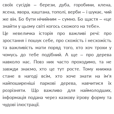
своїх сусідів – берези, дуба, горобини, клена,
ясена, явора, каштана, тополі, верби – і шукає, чий
же він. Бо бути нічийним – сумно. Бо щастя – «це
знайти у цьому світі когось схожого на тебе».
Це невеличка історія про важливі речі: про
зростання і пошук себе, про схожість і несхожість
та важливість мати поряд того, хто хоч трохи у
чомусь до тебе подібний. А ще – про дерева
навколо нас. Повз них часто проходимо, та не
завжди знаємо, хто це тут росте. Тому книжка
стане в нагоді всім, хто хоче знати на ім’я
найпоширеніші паркові дерева, навчитися їх
розрізняти. Що важливо для наймолодших,
інформація подана через казкову ігрову форму та
чудові ілюстрації.