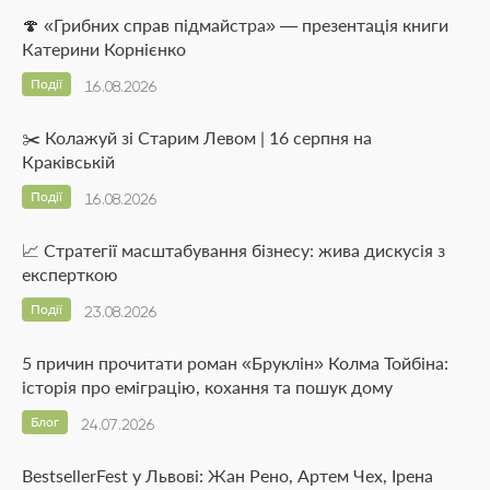
🍄 «Грибних справ підмайстра» — презентація книги
Катерини Корнієнко
Події
16.08.2026
✂️ Колажуй зі Старим Левом | 16 серпня на
Краківській
Події
16.08.2026
📈 Стратегії масштабування бізнесу: жива дискусія з
експерткою
Події
23.08.2026
5 причин прочитати роман «Бруклін» Колма Тойбіна:
історія про еміграцію, кохання та пошук дому
Блог
24.07.2026
BestsellerFest у Львові: Жан Рено, Артем Чех, Ірена