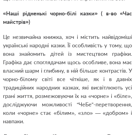
«Наші рідненькі чорно-білі казки» ( в-во «Час
майстрів»)
Це незвичайна книжка, хоч і містить найвідоміші
українські народні казки. Її особливість у тому, що
вона знайомить дітей із мистецтвом графіки.
Графіка дає споглядачам щось особливе, вона має
власний шарм і глибину, в ній більше контрастів. У
чорно-білому світі все чіткіше, як і в давніх
традиційних народних казках, які висвітлюють усі
грані життя, розмежовуючи їх на «чорне» і «біле»,
досліджуючи можливості “ЧеБе”-перетворення,
коли «чорне» стає «білим», «зло» — «добром» і
навпаки.