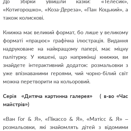
До збірки увійшли казки: «Телесик»,
«Котигорошко», «Коза-Дереза», «Пан Коцький», а
також колискові.
Книжка має великий формат, бо лише у великому
форматі «працює» графічна ілюстрація. Видання
надруковане на найкращому папері, має міцну
палітурку. У кишені, що наприкінці книжки, ви
знайдете інтерактивний додаток: розмальовки з
уже впізнаваними героями, чий чорно-білий світ
можна перетворити на кольоровий.
Серія «Дитяча картинна галерея» ( в-во «Час
майстрів»)
«Ван Гог & Я», «Пікассо & Я», «Матісс & Я» –
розмальовки, які знайомлять дітей з відомими