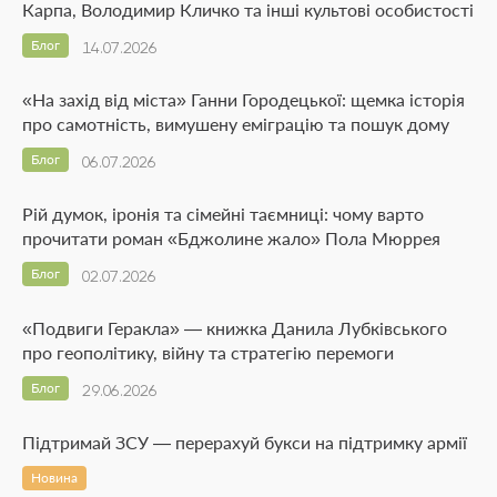
Карпа, Володимир Кличко та інші культові особистості
Блог
14.07.2026
«На захід від міста» Ганни Городецької: щемка історія
про самотність, вимушену еміграцію та пошук дому
Блог
06.07.2026
Рій думок, іронія та сімейні таємниці: чому варто
прочитати роман «Бджолине жало» Пола Мюррея
Блог
02.07.2026
«Подвиги Геракла» — книжка Данила Лубківського
про геополітику, війну та стратегію перемоги
Блог
29.06.2026
Підтримай ЗСУ — перерахуй букси на підтримку армії
Новина