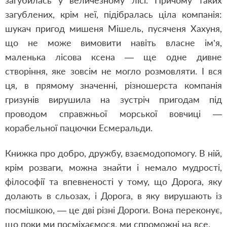
загубилась у величезному лісі. Причому таких
загублених, крім неї, підібралась ціла компанія:
шукач пригод мишеня Мішель, пусяченя Хахуня,
що не може вимовити навіть власне ім’я,
маленька лісова ксена ― ще одне дивне
створіння, яке зовсім не могло розмовляти. І вся
ця, в прямому значенні, різношерста компанія
гризунів вирушила на зустріч пригодам під
проводом справжньої морської вовчиці ―
корабельної пацючки Есмеральди.
Книжка про добро, дружбу, взаємодопомогу. В ній,
крім розваги, можна знайти і немало мудрості,
філософії та впевненості у тому, що Дорога, яку
долають в сльозах, і Дорога, в яку вирушають із
посмішкою, ― це дві різні Дороги. Вона переконує,
що поки ми посміхаємося, ми спроможні на все.