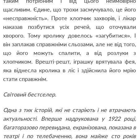
таким потрібним і від цього неймовірно
щасливим. Єдине, що трохи засмучувало, це його
«несправжність». Проте хлопчик захворів, і лікар
наказав позбутися усіх речей, що оточували
хворого. Тому кролику довелось «загубитися». І
він заплакав справжніми сльозами, але не від того,
що його можуть спалити, а від розлуки з
хлопчиком. Врешті-решт, іграшку врятувала фея,
яка віднесла кролика в ліс і здійснила його мрію
стати справжнім.
Світовий бестселер.
Одна з тих історій, які не старіють і не втрачають
актуальності. Вперше надрукована у 1922 році,
багаторазово перевидана, екранізована, показана в
театрі і по телебаченню, вона майже сто років