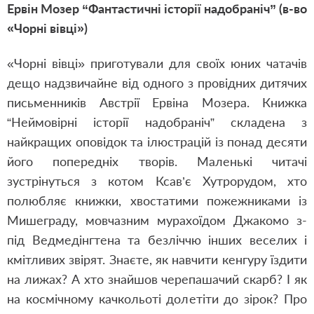
Ервін Мозер “Фантастичні історії надобраніч” (в-во
«Чорні вівці»)
«Чорні вівці» приготували для своїх юних чатачів
дещо надзвичайне від одного з провідних дитячих
письменників Австрії Ервіна Мозера. Книжка
“Неймовірні історії надобраніч” складена з
найкращих оповідок та ілюстрацій із понад десяти
його попередніх творів. Маленькі читачі
зустрінуться з котом Ксав’є Хутрорудом, хто
полюбляє книжки, хвостатими пожежниками із
Мишеграду, мовчазним мурахоїдом Джакомо з-
під Ведмедінгтена та безліччю інших веселих і
кмітливих звірят. Знаєте, як навчити кенгуру їздити
на лижах? А хто знайшов черепашачий скарб? І як
на космічному качкольоті долетіти до зірок? Про