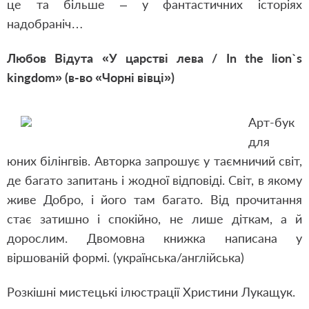
це та більше – у фантастичних історіях
надобраніч…
Любов Відута «У царстві лева / In the lion`s
kingdom» (в-во «Чорні вівці»)
Арт-бук
для
юних білінгвів. Авторка запрошує у таємничий світ,
де багато запитань і жодної відповіді. Світ, в якому
живе Добро, і його там багато. Від прочитання
стає затишно і спокійно, не лише діткам, а й
дорослим. Двомовна книжка написана у
віршованій формі. (українська/англійська)
Розкішні мистецькі ілюстрації Христини Лукащук.