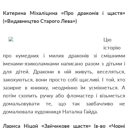
Катерина Міхаліцина «Про драконів і щастя»
(«Видавництво Старого Лева»)
Цю
історію
про кумедних і милих драконів зі смішними
іменами-язиколамками написано разом з дітьми і
для дітей. Дракони в ній живуть, веселяться,
закохуються, вони просто собі щасливі. І той, хто
зазирне в книжку, неодмінно їм усміхнеться. А
потім схопить ручку або фломастер і візьметься
домальовувати те, що так завбачливо не
домалювала художниця Наталка Гайда.
Лариса Ніцой «Зайчикове щастя» (в-во «Чорні