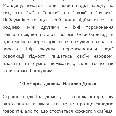
Майдану, початок війни, новий поділ народу на
тих, хто “за” і “проти”, на “своїх” і “чужих”.
Найсумніше те, що такий поділ відбувається і в
родинах, між друзями – їхні переконання
змінюються, вони стають по різні боки барикад і в
один момент перетворюються на чужинців і навіть
ворогів. Твір змушує переосмислити події
революції гідності, пишатись своїм народом,
плакати та сумно всміхатись, але точно не
залишитись байдужим.
10. «Чорна дошка», Наталка Доляк
Страшні події Голодомору – сторінка історії, яку
варто знати та пам’ятати, це те, про що складно
говорити, але те, що стосується кожного українця,