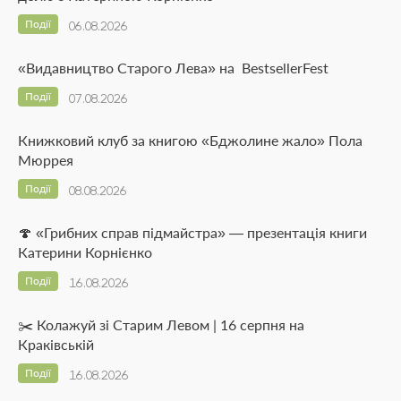
Події
06.08.2026
«Видавництво Старого Лева» на BestsellerFest
Події
07.08.2026
Книжковий клуб за книгою «Бджолине жало» Пола
Мюррея
Події
08.08.2026
🍄 «Грибних справ підмайстра» — презентація книги
Катерини Корнієнко
Події
16.08.2026
✂️ Колажуй зі Старим Левом | 16 серпня на
Краківській
Події
16.08.2026