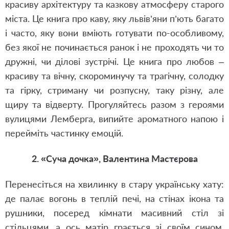
красиву архітектуру та казкову атмосферу старого
міста. Це книга про каву, яку львів’яни п’ють багато
і часто, яку вони вміють готувати по-особливому,
без якої не починається ранок і не проходять чи то
дружні, чи ділові зустрічі. Це книга про любов –
красиву та вічну, скороминучу та трагічну, солодку
та гірку, стриману чи розпусну, таку різну, але
щиру та відверту. Прогуляйтесь разом з героями
вулицями Лемберга, випийте ароматного напою і
перейміть частинку емоцій.
2. «Суча дочка», Валентина Мастєрова
Перенесіться на хвилинку в стару українську хату:
де палає вогонь в теплій печі, на стінах ікона та
рушники, посеред кімнати масивний стіл зі
стільцями, а ось матір грається зі своїм сином.