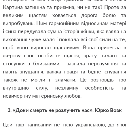
Картина затишна та приємна, чи не так? Проте за
великим щастям ховається дорога болю та
випробувань. Цим гармонійним відносинам матері
і сина передувала сумна історія жінки, яка взяла на
виховання чуже маля і поклала всі свої сили на те,
щоб воно виросло щасливим. Вона принесла в
жертву своє особисте щастя, красу, талант та
стосунки з близькими, зазнала нерозуміння та
навіть знущання, важка праця та бідне існування
також не могли її зламати. Це розповідь про
внутрішню силу, незламну особистість та
невичерпну материнську любов.
3. «Доки смерть не розлучить нас», Юрко Вовк
Цей твір написаний не тією українською, до якої