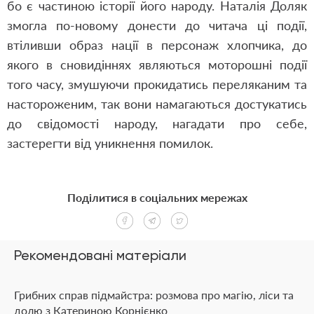
бо є частиною історії його народу. Наталія Доляк
змогла по-новому донести до читача ці події,
втіливши образ нації в персонаж хлопчика, до
якого в сновидіннях являються моторошні події
того часу, змушуючи прокидатись переляканим та
настороженим, так вони намагаються достукатись
до свідомості народу, нагадати про себе,
застерегти від уникнення помилок.
Поділитися в соціальних мережах
Рекомендовані матеріали
Грибних справ підмайстра: розмова про магію, ліси та
долю з Катериною Корнієнко