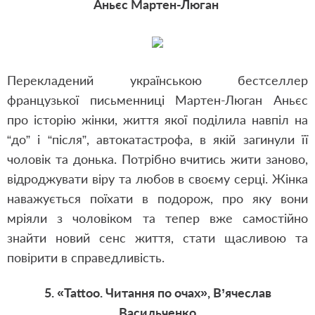
Аньєс Мартен-Люган
Перекладений українською бестселлер
французької письменниці Мартен-Люган Аньєс
про історію жінки, життя якої поділила навпіл на
“до” і “після”, автокатастрофа, в якій загинули її
чоловік та донька. Потрібно вчитись жити заново,
відроджувати віру та любов в своєму серці. Жінка
наважується поїхати в подорож, про яку вони
мріяли з чоловіком та тепер вже самостійно
знайти новий сенс життя, стати щасливою та
повірити в справедливість.
5. «Tattoo. Читання по очах», В’ячеслав
Васильченко