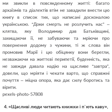
ми звикли в повсякденному житті: багато
архаїзмів та діалектів втім не завадили внести цю
книгу в список тих, що написані досконалою
українською. “Доки смерть не розлучить нас” –
клятва, яку Володимир дав Батьківщині,
захищаючи її, не забуваючи та мріючи про
повернення додому з чужини, ті ж слова він
промовив Марії і цю обіцянку вони берегли,
незважаючи на життєві перипетії, буденність, яка
не завжди давала надію на щасливе “завтра”,
довели, що мріяти і чекати варто, що справжні
почуття – міцна опора, яка дає силу боротись та
вірити.
pexels-photo-57808
4. «Щасливі люди читають книжки і п`ють каву»,