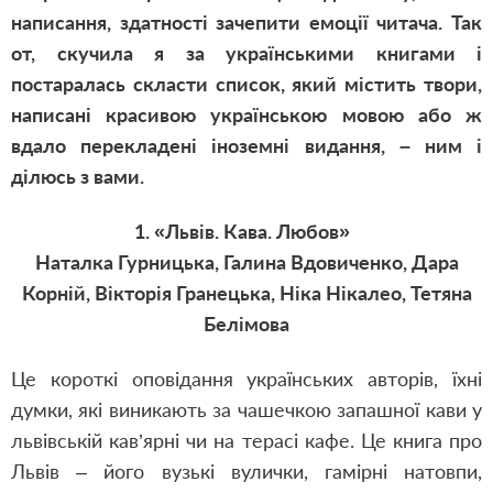
написання, здатності зачепити емоції читача. Так
от, скучила я за українськими книгами і
постаралась скласти список, який містить твори,
написані красивою українською мовою або ж
вдало перекладені іноземні видання, – ним і
ділюсь з вами.
1. «Львів. Кава. Любов»
Наталка Гурницька, Галина Вдовиченко, Дара
Корній, Вікторія Гранецька, Ніка Нікалео, Тетяна
Белімова
Це короткі оповідання українських авторів, їхні
думки, які виникають за чашечкою запашної кави у
львівській кав’ярні чи на терасі кафе. Це книга про
Львів – його вузькі вулички, гамірні натовпи,