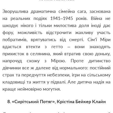
Зворушлива драматична сімейна сага, заснована
на реальних подіях 1941–1945 років. Війна не
шкодує нікого і тільки милостива доля іноді дає
фору, можливість відстрочити жахливу участь
побратимів, врятуватись від смерті. Сім’ї Міри
вдається втекти з гетто – вони знаходять
прихисток в селянина, який втратив свою доньку,
напрочуд схожу з Мірою. Проте дитинство
дівчинки все ж далеке від нормального: постійний
страх та передчуття небезпеки, ігри на сільському
кладовищі та життя у підвалі. Але дитяча надія на
краще неймовірно могутня.
8. «Сирітський Потяг», Крістіна Бейкер Клайн