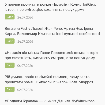
5 причин прочитати роман «Бруклін» Колма Тойбіна:
історія про еміграцію, кохання та пошук дому
Блог
24.07.2026
BestsellerFest у Львові: Жан Рено, Артем Чех, Ірена
Карпа, Володимир Кличко та інші культові особистості
Блог
14.07.2026
«На захід від міста» Ганни Городецької: щемка історія
про самотність, вимушену еміграцію та пошук дому
Блог
06.07.2026
Рій думок, іронія та сімейні таємниці: чому варто
прочитати роман «Бджолине жало» Пола Мюррея
Блог
02.07.2026
«Подвиги Геракла» — книжка Данила Лубківського