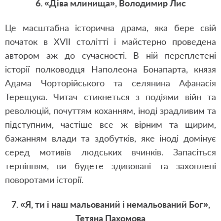
6. «Діва млинища», Володимир Лис
Це масштабна історична драма, яка бере свій
початок в XVII столітті і майстерно проведена
автором аж до сучасності. В ній переплетені
історії полководця Наполеона Бонапарта, князя
Адама Чорторійського та селянина Афанасія
Терещука. Читач стикнеться з подіями війн та
революцій, почуттям коханням, іноді зрадливим та
підступним, частіше все ж вірним та щирим,
бажанням влади та здобутків, яке іноді домінує
серед мотивів людських вчинків. Запасіться
терпінням, ви будете здивовані та захоплені
поворотами історії.
7. «Я, ти і наш мальований і немальований Бог»,
Тетяна Пахомова