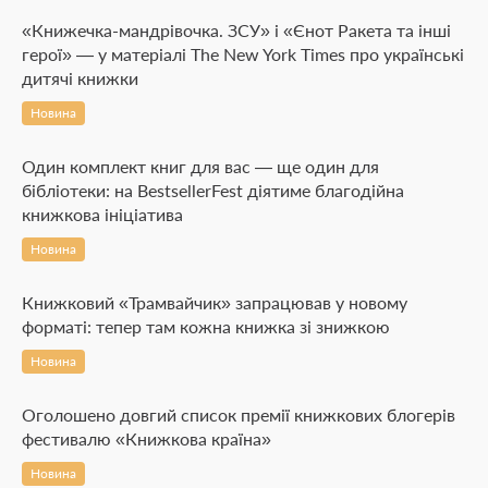
«Книжечка-мандрівочка. ЗСУ» і «Єнот Ракета та інші
герої» — у матеріалі The New York Times про українські
дитячі книжки
Новина
Один комплект книг для вас — ще один для
бібліотеки: на BestsellerFest діятиме благодійна
книжкова ініціатива
Новина
Книжковий «Трамвайчик» запрацював у новому
форматі: тепер там кожна книжка зі знижкою
Новина
Оголошено довгий список премії книжкових блогерів
фестивалю «Книжкова країна»
Новина