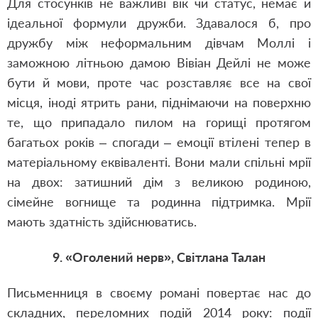
Для стосунків не важливі вік чи статус, немає й
ідеальної формули дружби. Здавалося б, про
дружбу між неформальним дівчам Моллі і
заможною літньою дамою Вівіан Дейлі не може
бути й мови, проте час розставляє все на свої
місця, іноді ятрить рани, піднімаючи на поверхню
те, що припадало пилом на горищі протягом
багатьох років – спогади – емоції втілені тепер в
матеріальному еквіваленті. Вони мали спільні мрії
на двох: затишний дім з великою родиною,
сімейне вогнище та родинна підтримка. Мрії
мають здатність здійснюватись.
9. «Оголений нерв», Світлана Талан
Письменниця в своєму романі повертає нас до
складних, переломних подій 2014 року: події