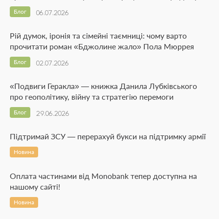
Блог
06.07.2026
Рій думок, іронія та сімейні таємниці: чому варто
прочитати роман «Бджолине жало» Пола Мюррея
Блог
02.07.2026
«Подвиги Геракла» — книжка Данила Лубківського
про геополітику, війну та стратегію перемоги
Блог
29.06.2026
Підтримай ЗСУ — перерахуй букси на підтримку армії
Новина
Оплата частинами від Monobank тепер доступна на
нашому сайті!
Новина