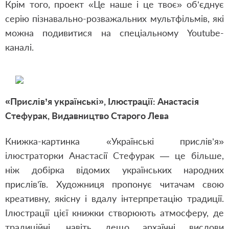
Крім того, проект «Це наше і це твоє» об’єднує
серію пізнавально-розважальних мультфільмів, які
можна подивитися на спеціальному Youtube-
каналі.
«Прислів’я українські»,
Ілюстрації: Анастасія
Стефурак,
Видавництво Старого Лева
Книжка-картинка «Українські прислів’я»
ілюстраторки Анастасії Стефурак — це більше,
ніж добірка відомих українських народних
прислів’їв. Художниця пропонує читачам свою
креативну, якісну і вдалу інтерпретацію традиції.
Ілюстрації цієї книжки створюють атмосферу, де
традиційні, навіть дещо архаїчні вислови