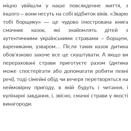
міцно увійшли у наше повсякденне життя, з
іншого – вони несуть на собі відбиток віків. «Зварю
тобі борщику» — це чудово ілюстрована книга
смачних казок, які знайомлять дітей з
аутентичними українськими стравами – борщем,
варениками, узваром… Після таких казок дитина
обов’язково захоче все це скуштувати. А якщо ви
перераховані страви приготуєте разом (дитина
може спостерігати або допомагати робити певні
речі), тоді сімейні обід чи вечеря перетворяться на
неймовірну пригоду, в якій будуть і читання, і
кулінарні завдання, і, звісно, смачні страви у якості
винагороди.