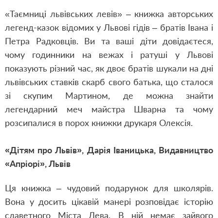
«Таємниці львівських левів» – книжка авторських
легенд-казок відомих у Львові гідів – братів Івана і
Петра Радковців. Ви та ваші діти довідаєтеся,
чому годинники на вежах і ратуші у Львові
показують різний час, як двоє братів шукали на дні
львівських ставків скарб свого батька, що сталося
зі скупим Мартином, де можна знайти
легендарний меч майстра Шварна та чому
розсипалися в порох книжки друкаря Олексія.
«Дітям про Львів»,
Дарія Іваницька,
Видавництво
«Апріорі», Львів
Ця книжка – чудовий подарунок для школярів.
Вона у досить цікавій манері розповідає історію
славетного Міста Лева. В ній немає зайвого