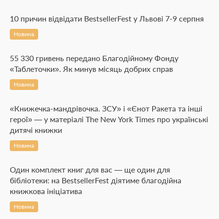
10 причин відвідати BestsellerFest у Львові 7-9 серпня
Новина
55 330 гривень передано Благодійному Фонду
«Таблеточки». Як минув місяць добрих справ
Новина
«Книжечка-мандрівочка. ЗСУ» і «Єнот Ракета та інші
герої» — у матеріалі The New York Times про українські
дитячі книжки
Новина
Один комплект книг для вас — ще один для
бібліотеки: на BestsellerFest діятиме благодійна
книжкова ініціатива
Новина