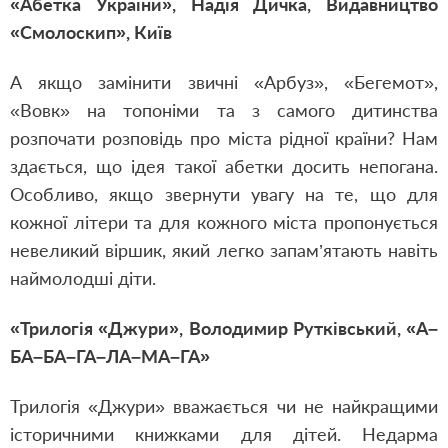
«Абетка України»,
Надія Дичка,
Видавництво
«Смолоскип», Київ
А якщо замінити звичні «Арбуз», «Бегемот»,
«Вовк» на топоніми та з самого дитинства
розпочати розповідь про міста рідної країни? Нам
здається, що ідея такої абетки досить непогана.
Особливо, якщо звернути увагу на те, що для
кожної літери та для кожного міста пропонується
невеликий віршик, який легко запам’ятають навіть
наймолодші діти.
«Трилогія «Джури»,
Володимир Рутківський,
«А–
БА–БА–ГА–ЛА–МА–ГА»
Трилогія «Джури» вважається чи не найкращими
історичними книжками для дітей. Недарма