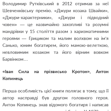
Володимир Рутківський в 2012 отримав за неї
Шевченківську премію. «Джури козака Швайки»,
«Джури-характерники», «Джури і підводний
човен» — це назвичайно захопливі та розумні
мандрівки у 15 століття разом з харизматичними
героями — Грициком та малим волхвом на ім’я
Санько, юним богатирем, його мамою-велеткою,
невловимим козаком та його вірним вовком
Барвінком…
«Іван Сила на прізвисько Кротон»,
Антон
Копинець
Перша особливість цієї книги полягає в тому, що її
автор насправді був другом головного героя.
Антон Копинець знав відомого богатиря і написав