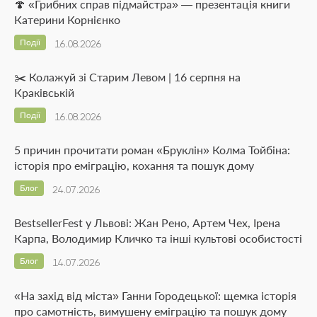
🍄 «Грибних справ підмайстра» — презентація книги
Катерини Корнієнко
Події
16.08.2026
✂️ Колажуй зі Старим Левом | 16 серпня на
Краківській
Події
16.08.2026
5 причин прочитати роман «Бруклін» Колма Тойбіна:
історія про еміграцію, кохання та пошук дому
Блог
24.07.2026
BestsellerFest у Львові: Жан Рено, Артем Чех, Ірена
Карпа, Володимир Кличко та інші культові особистості
Блог
14.07.2026
«На захід від міста» Ганни Городецької: щемка історія
про самотність, вимушену еміграцію та пошук дому