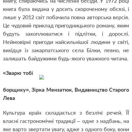
книгу, спираючись на численні бесіди. У 1972 році
книга була видана у досить скороченому обсязі, і
лише у 2012 світ побачила повна авторська версія.
Це чудовий приклад пригодницького роману, яким
будуть захоплюватися і підлітки, і дорослі.
Неймовірні пригоди найсильнішої людини у світі,
вихідця із закарпатського села Білки, певно, не
залишать байдужими будь-якого уважного читача.
«Зварю тобі
борщику»,
Зірка Мензатюк,
Видавництво Старого
Лева
Культура країн складається з безлічі речей. ЇЇ
власні гастрономічні традиції – одне з надбань, на
яке варто звертати увагу, адже з одного боку, вони