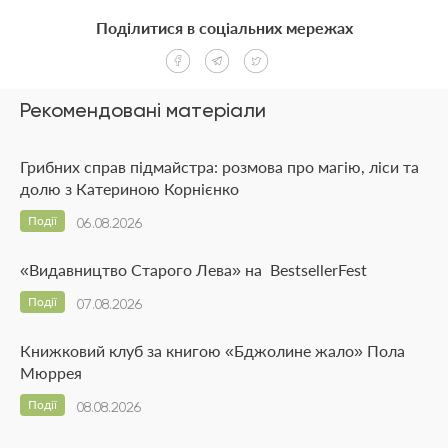
Поділитися в соціальних мережах
Рекомендовані матеріали
Грибних справ підмайстра: розмова про магію, ліси та
долю з Катериною Корнієнко
Події
06.08.2026
«Видавництво Старого Лева» на BestsellerFest
Події
07.08.2026
Книжковий клуб за книгою «Бджолине жало» Пола
Мюррея
Події
08.08.2026