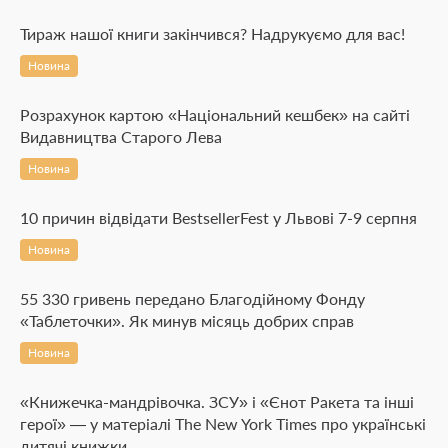
Тираж нашої книги закінчився? Надрукуємо для вас!
Новина
Розрахунок картою «Національний кешбек» на сайті
Видавництва Старого Лева
Новина
10 причин відвідати BestsellerFest у Львові 7-9 серпня
Новина
55 330 гривень передано Благодійному Фонду
«Таблеточки». Як минув місяць добрих справ
Новина
«Книжечка-мандрівочка. ЗСУ» і «Єнот Ракета та інші
герої» — у матеріалі The New York Times про українські
дитячі книжки