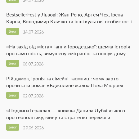
24.07.2026
BestsellerFest у Львові: Жан Рено, Артем Чех, Ірена
Карпа, Володимир Кличко та інші культові особистості
Блог
14.07.2026
«На захід від міста» Ганни Городецької: щемка історія
про самотність, вимушену еміграцію та пошук дому
Блог
06.07.2026
Рій думок, іронія та сімейні таємниці: чому варто
прочитати роман «Бджолине жало» Пола Мюррея
Блог
02.07.2026
«Подвиги Геракла» — книжка Данила Лубківського
про геополітику, війну та стратегію перемоги
Блог
29.06.2026