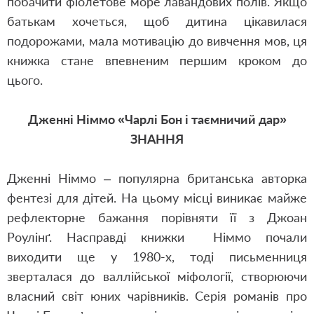
побачити фіолетове море лавандових полів. Якщо
батькам хочеться, щоб дитина цікавилася
подорожами, мала мотивацію до вивчення мов, ця
книжка стане впевненим першим кроком до
цього.
Дженні Німмо «Чарлі Бон і таємничий дар»
ЗНАННЯ
Дженні Німмо ‒ популярна британська авторка
фентезі для дітей. На цьому місці виникає майже
рефлекторне бажання порівняти її з Джоан
Роулінґ. Насправді книжки Німмо почали
виходити ще у 1980-х, тоді письменниця
зверталася до валлійської міфології, створюючи
власний світ юних чарівників. Серія романів про