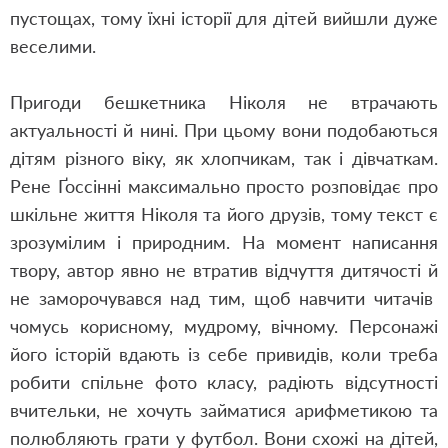
пустощах, тому їхні історії для дітей вийшли дуже
веселими.
Пригоди бешкетника Ніколя не втрачають
актуальності й нині. При цьому вони подобаються
дітям різного віку, як хлопчикам, так і дівчаткам.
Рене Ґоссінні максимально просто розповідає про
шкільне життя Ніколя та його друзів, тому текст є
зрозумілим і природним. На момент написання
твору, автор явно не втратив відчуття дитячості й
не заморочувався над тим, щоб навчити читачів
чомусь корисному, мудрому, вічному. Персонажі
його історій вдають із себе привидів, коли треба
робити спільне фото класу, радіють відсутності
вчительки, не хочуть займатися арифметикою та
полюбляють грати у футбол. Вони схожі на дітей,