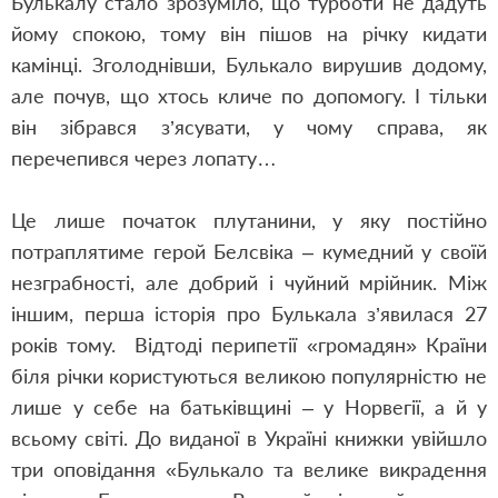
Булькалу стало зрозуміло, що турботи не дадуть
йому спокою, тому він пішов на річку кидати
камінці. Зголоднівши, Булькало вирушив додому,
але почув, що хтось кличе по допомогу. І тільки
він зібрався з’ясувати, у чому справа, як
перечепився через лопату…
Це лише початок плутанини, у яку постійно
потраплятиме герой Белсвіка ‒ кумедний у своїй
незграбності, але добрий і чуйний мрійник. Між
іншим, перша історія про Булькала з’явилася 27
років тому. Відтоді перипетії «громадян» Країни
біля річки користуються великою популярністю не
лише у себе на батьківщині ‒ у Норвегії, а й у
всьому світі. До виданої в Україні книжки увійшло
три оповідання «Булькало та велике викрадення