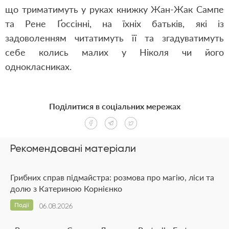
що триматимуть у руках книжку Жан-Жак Сампе
та Рене Ґоссінні, на їхніх батьків, які із
задоволенням читатимуть її та згадуватимуть
себе колись малих у Ніколя чи його
однокласниках.
Поділитися в соціальних мережах
Рекомендовані матеріали
Грибних справ підмайстра: розмова про магію, ліси та
долю з Катериною Корнієнко
Події
06.08.2026