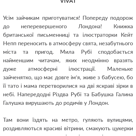
VIVAT
Усім зайчикам приготуватися! Попереду подорож
до неперевершеного Лондона! Книжка
британської письменниці та ілюстраторки Кейт
Непп переносить в атмосферу свята, незабутнього
міста та пригод. Мила Рубі сподобається
найменшим читачам, яких неодмінно вразять
дуже атмосферні ілюстрації. Маленьке
зайченятко, що має довге ім’я, живе з бабусею, бо
її тато і мама перетворилися на дві яскраві зірки в
небі. Напередодні Різдва Рубі та Бабушка Галина
Галушка вирушають до родичів у Лондон.
Там вони їздять на метро, гуляють вулицями,
роздивляються красиві вітрини, смакують цукерки