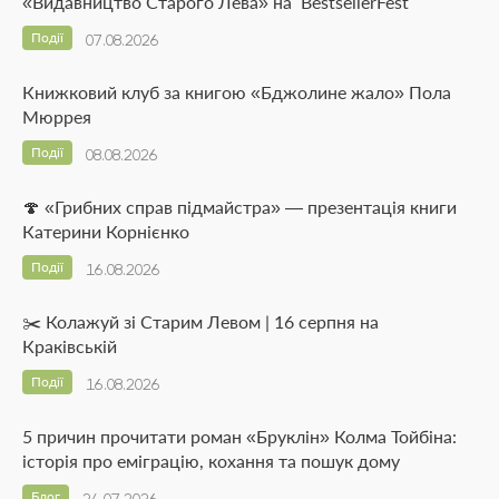
«Видавництво Старого Лева» на BestsellerFest
Події
07.08.2026
Книжковий клуб за книгою «Бджолине жало» Пола
Мюррея
Події
08.08.2026
🍄 «Грибних справ підмайстра» — презентація книги
Катерини Корнієнко
Події
16.08.2026
✂️ Колажуй зі Старим Левом | 16 серпня на
Краківській
Події
16.08.2026
5 причин прочитати роман «Бруклін» Колма Тойбіна:
історія про еміграцію, кохання та пошук дому
Блог