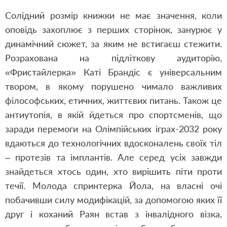
Солідний розмір книжки не має значення, коли
оповідь захоплює з перших сторінок, занурює у
динамічний сюжет, за яким не встигаєш стежити.
Розрахована на підліткову аудиторію,
«Фристайлерка» Каті Брандіс є універсальним
твором, в якому порушено чимало важливих
філософських, етичних, життєвих питань. Також це
антиутопія, в якій йдеться про спортсменів, що
заради перемоги на Олімпійських іграх-2032 року
вдаються до технологічних вдосконалень своїх тіл
‒ протезів та імплантів. Але серед усіх завжди
знайдеться хтось один, хто вирішить піти проти
течії. Молода спринтерка Йола, на власні очі
побачивши силу модифікацій, за допомогою яких її
друг і коханий Раян встав з інвалідного візка,