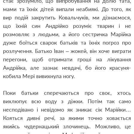
стає зрозуміло, що випробування на долю тата,
мами та їхніх дітей випали неабиякі. До того, як
вир подій закрутить Ковальчуків, ми дізнаємося,
що їхній син Андрійко розуміє тварин і не
розмовляє з людьми, а його сестричка Марійка
дуже боїться сварок батьків та їхніх погроз про
розлучення. Батько Іван ‒ жокей, він хоче виграти
перегони, щоб отримати гроші на лікування
Андрійка, але зазнає невдачі, бо його красуня-
кобила Мері вивихнула ногу.
Поки батьки сперечаються про своє, хтось
вихлюпує всю воду з діжки. Потім так само
несподівано і невідомо як зникає сік Марійки…
Кояться дивні речі, за якими точно ховається
якийсь чудернацький злочинець. Можливо, це