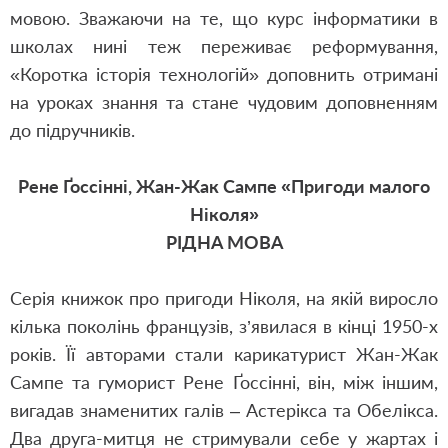
мовою. Зважаючи на те, що курс інформатики в
школах нині теж переживає реформування,
«Коротка історія технологій» доповнить отримані
на уроках знання та стане чудовим доповненням
до підручників.
Рене Ґоссінні, Жан-Жак Сампе «Пригоди малого
Ніколя»
РІДНА МОВА
Серія книжок про пригоди Ніколя, на якій виросло
кілька поколінь французів, з’явилася в кінці 1950-х
років. Її авторами стали карикатурист Жан-Жак
Сампе та гуморист Рене Ґоссінні, він, між іншим,
вигадав знаменитих галів ‒ Астерікса та Обелікса.
Два друга-митця не стримували себе у жартах і