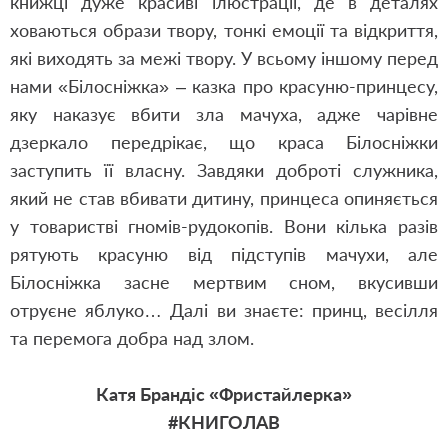
книжці дуже красиві ілюстрації, де в деталях
ховаються образи твору, тонкі емоції та відкриття,
які виходять за межі твору. У всьому іншому перед
нами «Білосніжка» ‒ казка про красуню-принцесу,
яку наказує вбити зла мачуха, адже чарівне
дзеркало передрікає, що краса Білосніжки
заступить її власну. Завдяки доброті служника,
який не став вбивати дитину, принцеса опиняється
у товаристві гномів-рудокопів. Вони кілька разів
рятують красуню від підступів мачухи, але
Білосніжка засне мертвим сном, вкусивши
отруєне яблуко… Далі ви знаєте: принц, весілля
та перемога добра над злом.
Катя Брандіс «Фристайлерка»
#КНИГОЛАВ