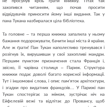
не просунув крізь ґрати книжку. Птах так
захопився читанням, що почав просити
відвідувачів приносити йому інші видання. Так у
пана Тукана назбиралася ціла бібліотека.
Та головне ‒ та перша книжка запалила у ньому
бажання подорожувати, бачити інші міста й країни.
Але ж ґрати! Пан Тукан наполегливо тренувався і
розігнув їх, вирушивши у свої захопливі мандри.
Першим пунктом призначення стала Франція і,
звісно, її чарівна столиця ‒ Париж. Структура
книжки подає доволі багато корисної інформації.
Тут і іншомовні слова, і опис пам’яток архітектури,
і згадки про видатних французів… У Парижі пан
Тукан спостерігає за мімом, зустрічає ніч на
Ейфелевій вежі та відлітає до Провансу, щоб