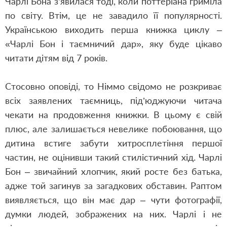
Чарлі Бона з’явилася тоді, коли поттеріана гриміла
по світу. Втім, це не завадило її популярності.
Українською виходить перша книжка циклу ‒
«Чарлі Бон і таємничий дар», яку буде цікаво
читати дітям від 7 років.
Стосовно оповіді, то Німмо свідомо не розкриває
всіх заявлених таємниць, під’юджуючи читача
чекати на продовження книжки. В цьому є свій
плюс, але залишається невелике побоювання, що
дитина встиге забути хитросплетіння першої
частин, не оцінивши такий стилістичний хід. Чарлі
Бон ‒ звичайний хлопчик, який росте без батька,
адже той загинув за загадкових обставин. Раптом
виявляється, що він має дар ‒ чути фотографії,
думки людей, зображених на них. Чарлі і не