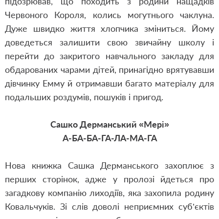
підозрював, що походить з родини нащадків
Червоного Короля, колись могутнього чаклуна.
Дуже швидко життя хлопчика зміниться. Йому
доведеться залишити свою звичайну школу і
перейти до закритого навчального закладу для
обдарованих чарами дітей, принагідно врятувавши
дівчинку Емму й отримавши багато матеріалу для
подальших роздумів, пошуків і пригод.
Сашко Дерманський «Мері»
А-БА-БА-ГА-ЛА-МА-ГА
Нова книжка Сашка Дерманського захоплює з
перших сторінок, адже у пролозі йдеться про
загадкову компанію лиходіїв, яка захопила родину
Ковальчуків. Зі слів доволі неприємних суб’єктів