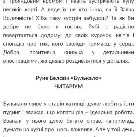
з трояндовим кремом і навіть зустрічають купу
песиків коргі. А веде їх не хто інша, як Її Заяча
Величність! Хіба таку зустріч забудеш? Та як би
добре не було в гостях, Рубі з радістю
повертається додому: до своїх курочок, квітів і
спогадів про тих, кого завжди тримаєш у серці.
Добра, позитивна книжка з детальними
ілюстраціями, які цікаво роздивлятися у деталях.
Руне Белсвік «Булькало»
ЧИТАРІУМ
Булькало живе у старій хатинці, дуже любить їсти
пудинг і вважає, що копати рів ‒ ідеальна робота.
Взагалі, у нього дуже багато справ, наприклад,
думати на кухні про щось важливе. Але у той день