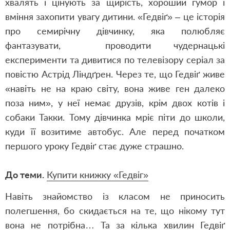
хвалять і цінують за щирість, хороший гумор і
вміння захопити увагу дитини. «Гедвіґ» ‒ це історія
про семирічну дівчинку, яка полюбляє
фантазувати, проводити чудернацькі
експерименти та дивитися по телевізору серіал за
повістю Астрід Ліндґрен. Через те, що Гедвіґ живе
«навіть не на краю світу, вона живе ген далеко
поза ним», у неї немає друзів, крім двох котів і
собаки Такки. Тому дівчинка мріє піти до школи,
куди її возитиме автобус. Але перед початком
першого уроку Гедвіґ стає дуже страшно.
До теми.
Купити книжку «Гедвіг»
Навіть знайомство із класом не приносить
полегшення, бо скидається на те, що нікому тут
вона не потрібна… Та за кілька хвилин Гедвіґ