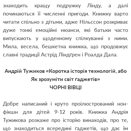
знаходить кращу подружку Лінду, а далі
починаються її численні пригоди. Книжку варто
читати спільно з дітьми, адже Нільссон розкриває
дуже тонкі емоційні нюанси, які батьки часто
випускають у щоденному спілкуванні з ними.
Мила, весела, бешкетна книжка, що продовжує
славні традиції Астрід Ліндґрен і Роалда Дала.
Андрій Тужиков «Коротка історія технологій, або
Як зрозуміти світ ґаджетів»
ЧОРНІ ВІВЦІ
Добре написаний і круто проілюстрований нон-
фікшн для дітей 9-12 років. Книжка Андрія
Тужикова розкаже про історію винаходів, про те,
що знаходиться всередині ґаджетів, що дає їм