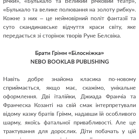
річки», «Булькало та Великий річковий театр»,
«Булькало та велике полювання на золоту рибку».
Кожне з них ‒ це неймовірний політ фантазії та
суто скандинавське відчуття краси світу, яке
передається зі сторінок творів Руне Белсвіка.
Брати Грімм «Білосніжка»
NEBO BOOKLAB PUBLISHING
Навіть добре знайома класика по-новому
сприймається, якщо має, скажімо, унікальне
оформлення. Дві італійки, Джиада Франчіа та
Франческа Козанті на свій смак інтерпретували
відому казку братів Грімм, надавши їй особливого
шарму, якоїсь фатальної привабливості. Але це
трактування для дорослих. Діти побачать у цій