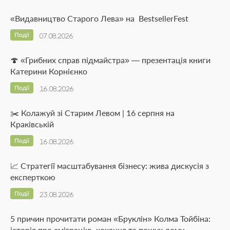
«Видавництво Старого Лева» на BestsellerFest
Події
07.08.2026
🍄 «Грибних справ підмайстра» — презентація книги
Катерини Корнієнко
Події
16.08.2026
✂️ Колажуй зі Старим Левом | 16 серпня на
Краківській
Події
16.08.2026
📈 Стратегії масштабування бізнесу: жива дискусія з
експерткою
Події
23.08.2026
5 причин прочитати роман «Бруклін» Колма Тойбіна:
історія про еміграцію, кохання та пошук дому