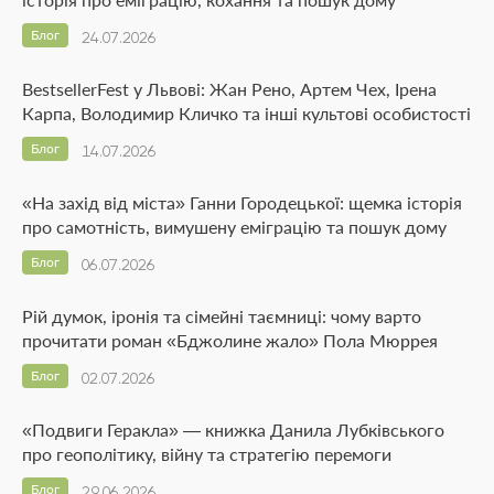
Блог
24.07.2026
BestsellerFest у Львові: Жан Рено, Артем Чех, Ірена
Карпа, Володимир Кличко та інші культові особистості
Блог
14.07.2026
«На захід від міста» Ганни Городецької: щемка історія
про самотність, вимушену еміграцію та пошук дому
Блог
06.07.2026
Рій думок, іронія та сімейні таємниці: чому варто
прочитати роман «Бджолине жало» Пола Мюррея
Блог
02.07.2026
«Подвиги Геракла» — книжка Данила Лубківського
про геополітику, війну та стратегію перемоги
Блог
29.06.2026