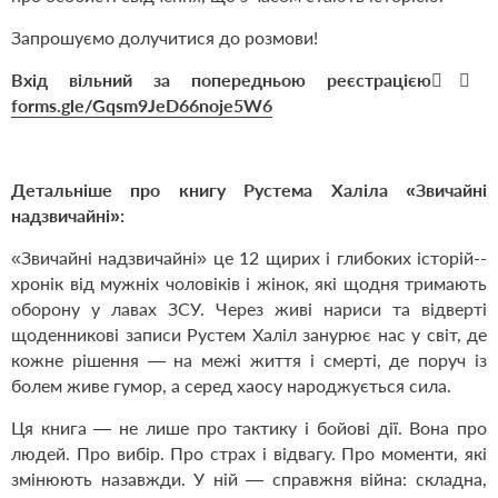
Запрошуємо долучитися до розмови!
Вхід вільний за попередньою реєстрацією👉🏻
forms.gle/Gqsm9JeD66noje5W6
Детальніше про книгу Рустема Халіла
«Звичайні
надзвичайні»
:
«Звичайні надзвичайні» це 12 щирих і глибоких історій-­
хронік від мужніх чоловіків і жінок, які щодня тримають
оборону у лавах ЗСУ. Через живі нариси та відверті
щоденникові записи Рустем Халіл занурює нас у світ, де
кожне рішення — на межі життя і смерті, де поруч із
болем живе гумор, а серед хаосу народжується сила.
Ця книга — не лише про тактику і бойові дії. Вона про
людей. Про вибір. Про страх і відвагу. Про моменти, які
змінюють назав­жди. У ній — справжня війна: складна,