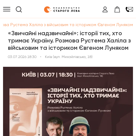
озмова Рустема Халіла з військовим та істориком Євгеном Луняком
«Звичайні надзвичайні»: історії тих, хто
тримає Україну. Розмова Рустема Халіла з
військовим та істориком Євгеном Луняком
03.07.2026 18:30
•
Київ (вул. Михайлівська, 18)