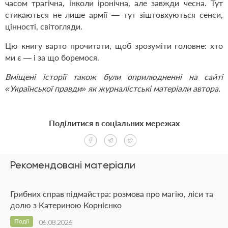
часом трагічна, інколи іро­нічна, але завжди чесна. Тут
стикаються не лише армії — тут зіштовхуються сенси,
цінності, світогляди.
Цю книгу варто прочитати, щоб зрозуміти головне: хто
ми є — і за що боремося.
Вміщені історії також були оприлюдненні на сайті
«Української правди» як журналістські матеріали автора.
Поділитися в соціальних мережах
Рекомендовані матеріали
Грибних справ підмайстра: розмова про магію, ліси та
долю з Катериною Корнієнко
Події
06.08.2026