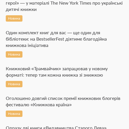
герої» — у матеріалі The New York Times про українські
дитячі книжки
Новина
Один комплект книг для вас — ще один для
бібліотеки: на BestsellerFest діятиме благодійна
книжкова ініціатива
Новина
Книжковий «Трамвайчик» запрацював у новому
форматі: тепер там кожна книжка зі знижкою
Новина
Оголошено довгий список премії книжкових блогерів
фестивалю «Книжкова країна»
Новина
Одразу дві книги «Видавництва Старого Лева»