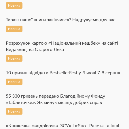
Новина
Тираж нашої книги закінчився? Надрукуємо для вас!
Новина
Розрахунок картою «Національний кешбек» на сайті
Видавництва Старого Лева
Новина
10 причин відвідати BestsellerFest у Львові 7-9 серпня
Новина
55 330 гривень передано Благодійному Фонду
«Таблеточки». Як минув місяць добрих справ
Новина
«Книжечка-мандрівочка. ЗСУ» і «Єнот Ракета та інші