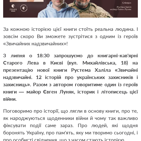
За кожною історією цієї книги стоїть реальна людина. І
зовсім скоро Ви зможете зустрітися з одним із героїв
«Звичайних надзвичайних»!
3 липня о 18:30 запрошуємо до книгарні-кав'ярні
Старого Лева в Києві (вул. Михайлівська, 18) на
презентацію нової книги Рустема Халіла
«Звичайні
надзвичайні. 12 історій про українських захисників і
захисниць»
. Разом з автором говоритиме один із героїв
книги — майор Євген Луняк, історик і літописець цієї
війни.
Поговоримо про історії, що лягли в основу книги, про те,
як народжуються щоденники війни й чому так важливо
фіксувати події саме зараз. Про людей, які щодня
боронять Україну, про пам'ять, яку ми творимо сьогодні, і
про особисті свідчення, що з часом стають історією.