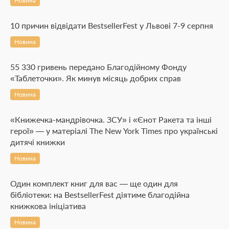
Новина
10 причин відвідати BestsellerFest у Львові 7-9 серпня
Новина
55 330 гривень передано Благодійному Фонду
«Таблеточки». Як минув місяць добрих справ
Новина
«Книжечка-мандрівочка. ЗСУ» і «Єнот Ракета та інші
герої» — у матеріалі The New York Times про українські
дитячі книжки
Новина
Один комплект книг для вас — ще один для
бібліотеки: на BestsellerFest діятиме благодійна
книжкова ініціатива
Новина