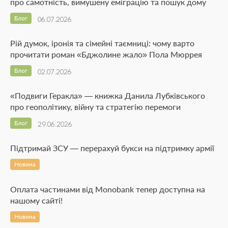
про самотність, вимушену еміграцію та пошук дому
Блог
06.07.2026
Рій думок, іронія та сімейні таємниці: чому варто
прочитати роман «Бджолине жало» Пола Мюррея
Блог
02.07.2026
«Подвиги Геракла» — книжка Данила Лубківського
про геополітику, війну та стратегію перемоги
Блог
29.06.2026
Підтримай ЗСУ — перерахуй букси на підтримку армії
Новина
Оплата частинами від Monobank тепер доступна на
нашому сайті!
Новина