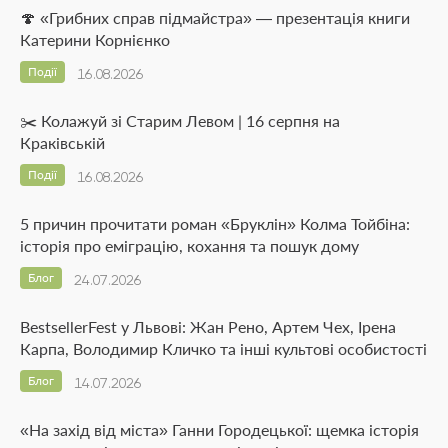
🍄 «Грибних справ підмайстра» — презентація книги
Катерини Корнієнко
Події
16.08.2026
✂️ Колажуй зі Старим Левом | 16 серпня на
Краківській
Події
16.08.2026
5 причин прочитати роман «Бруклін» Колма Тойбіна:
історія про еміграцію, кохання та пошук дому
Блог
24.07.2026
BestsellerFest у Львові: Жан Рено, Артем Чех, Ірена
Карпа, Володимир Кличко та інші культові особистості
Блог
14.07.2026
«На захід від міста» Ганни Городецької: щемка історія