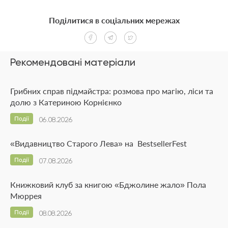
Поділитися в соціальних мережах
Рекомендовані матеріали
Грибних справ підмайстра: розмова про магію, ліси та
долю з Катериною Корнієнко
Події
06.08.2026
«Видавництво Старого Лева» на BestsellerFest
Події
07.08.2026
Книжковий клуб за книгою «Бджолине жало» Пола
Мюррея
Події
08.08.2026