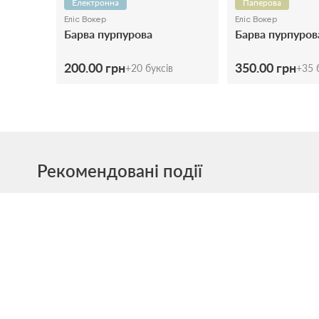
Електронна
Паперова
Еліс Вокер
Еліс Вокер
Барва пурпурова
Барва пурпуров
200.00 грн
350.00 грн
+
20
буксів
+
35
б
Рекомендовані події