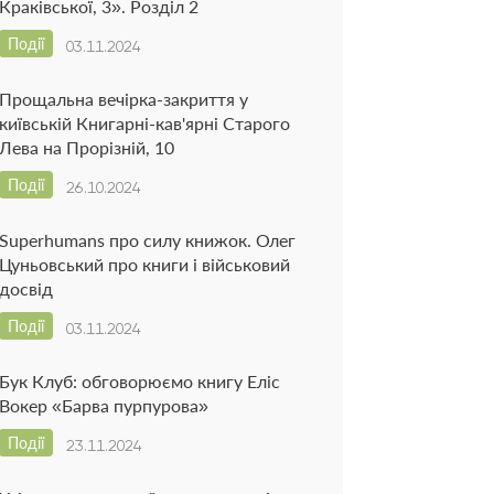
Краківської, 3». Розділ 2
Події
03.11.2024
Прощальна вечірка-закриття у
київській Книгарні-кав'ярні Старого
Лева на Прорізній, 10
Події
26.10.2024
Superhumans про силу книжок. Олег
Цуньовський про книги і військовий
досвід
Події
03.11.2024
Бук Клуб: обговорюємо книгу Еліс
Вокер «Барва пурпурова»
Події
23.11.2024