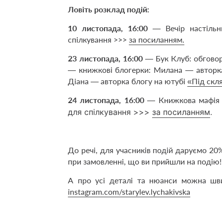
Ловіть розклад подій:
10 листопада, 16:00
— Вечір настільни
спілкування >>>
за посиланням.
23 листопада, 16:00
— Бук Клуб: обгов
— книжкові блогерки: Милана — авторк
Діана — авторка блогу на ютубі
«Під скл
24 листопада, 16:00
— Книжкова мафія 
для спілкування >>>
за посиланням
.
До речі, для учасників подій даруємо 20
при замовленні, що ви прийшли на подію!
А про усі деталі та нюанси можна швид
instagram.com/starylev.lychakivska