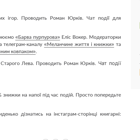
х ігор. Проводить Роман Юрків. Чат події для
орюємо
«Барва пурпурова»
Еліс Вокер. Модераторки
а телеграм-каналу
«Меланчине життя і книжки»
та
яним ковпаком»
.
Старого Лева. Проводить Роман Юрків.
Чат події
% знижки на напої під час подій. Просто попередьте
енько дізнатись на інстаграм-сторінці книгарні: