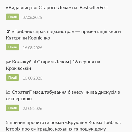
«Видавництво Старого Лева» на BestsellerFest
Події
07.08.2026
🍄 «Грибних справ підмайстра» — презентація книги
Катерини Корнієнко
Події
16.08.2026
✂️ Колажуй зі Старим Левом | 16 серпня на
Краківській
Події
16.08.2026
📈 Стратегії масштабування бізнесу: жива дискусія з
експерткою
Події
23.08.2026
5 причин прочитати роман «Бруклін» Колма Тойбіна:
історія про еміграцію, кохання та пошук дому