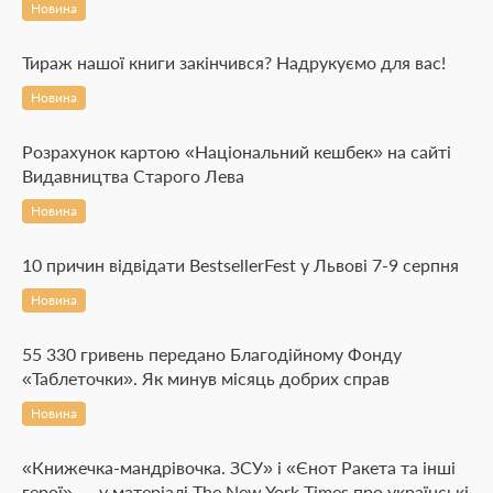
Новина
Тираж нашої книги закінчився? Надрукуємо для вас!
Новина
Розрахунок картою «Національний кешбек» на сайті
Видавництва Старого Лева
Новина
10 причин відвідати BestsellerFest у Львові 7-9 серпня
Новина
55 330 гривень передано Благодійному Фонду
«Таблеточки». Як минув місяць добрих справ
Новина
«Книжечка-мандрівочка. ЗСУ» і «Єнот Ракета та інші
герої» — у матеріалі The New York Times про українські