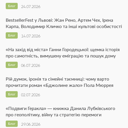
Блог
24.07.2026
BestsellerFest у Львові: Жан Рено, Артем Чех, Ірена
Карпа, Володимир Кличко та інші культові особистості
Блог
14.07.2026
«На захід від міста» Ганни Городецької: щемка історія
про самотність, вимушену еміграцію та пошук дому
Блог
06.07.2026
Рій думок, іронія та сімейні таємниці: чому варто
прочитати роман «Бджолине жало» Пола Мюррея
Блог
02.07.2026
«Подвиги Геракла» — книжка Данила Лубківського
про геополітику, війну та стратегію перемоги
Блог
29.06.2026