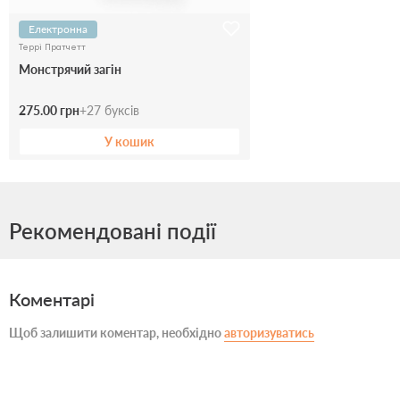
Електронна
Террі Пратчетт
Монстрячий загін
275.00 грн
+
27
буксів
У кошик
Рекомендовані події
Коментарі
Щоб залишити коментар, необхідно
авторизуватись