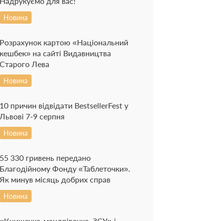
Надрукуємо для вас!
Новина
Розрахунок картою «Національний
кешбек» на сайті Видавництва
Старого Лева
Новина
10 причин відвідати BestsellerFest у
Львові 7-9 серпня
Новина
55 330 гривень передано
Благодійному Фонду «Таблеточки».
Як минув місяць добрих справ
Новина
«Книжечка-мандрівочка. ЗСУ» і