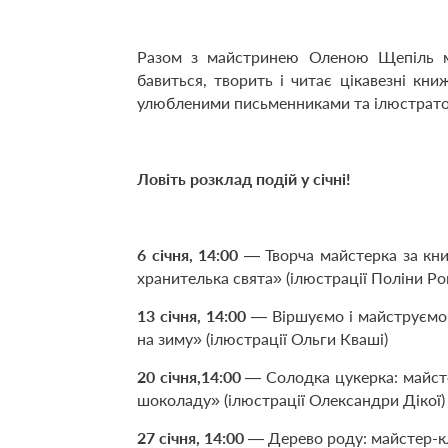
Разом з майстринею Оленою Щепіль м
бавиться, творить і читає цікавезні кни
улюбленими письменниками та ілюстрат
Ловіть розклад подій у січні!
6 січня, 14:00
— Творча майстерка за кн
хранителька свята»
(ілюстрації Поліни Р
13 січня, 14:00
— Віршуємо і майструємо:
на зиму»
(ілюстрації Ольги Кваші)
20 січня,14:00
— Солодка цукерка: майст
шоколаду»
(ілюстрації Олександри Дікої)
27 січня, 14:00
—
Дерево роду
: майстер-