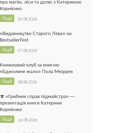
про магію, ліси та долю з Катериною
Корнієнко
Події
06.08.2026
«Видавництво Старого Лева» на
BestsellerFest
Події
07.08.2026
Книжковий клуб за книгою
«Бджолине жало» Пола Мюррея
Події
08.08.2026
🍄 «Грибних справ підмайстра» —
презентація книги Катерини
Корнієнко
Події
16.08.2026