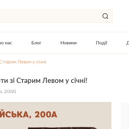
о нас
Блог
Новини
Події
Д
Старим Левом у січні!
и зі Старим Левом у січні!
а, 200А)