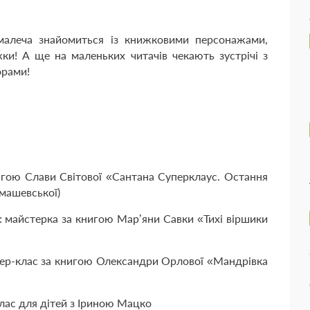
алеча знайомиться із книжковими персонажами,
жки! А ще на маленьких читачів чекають зустрічі з
орами!
игою Слави Світової
«Сантана Суперклаус. Остання
омашевської)
 майстерка за книгою Мар’яни Савки
«Тихі віршики
ер-клас за книгою Олександри Орлової
«Мандрівка
клас для дітей з Іриною Мацко