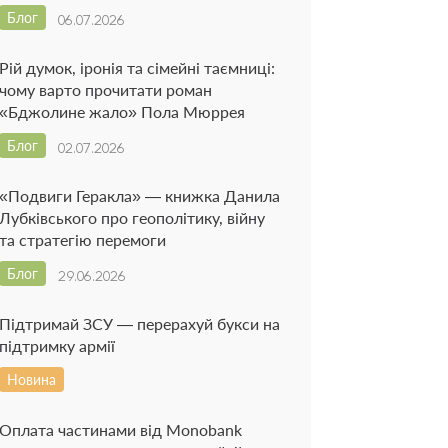
Блог
06.07.2026
Рій думок, іронія та сімейні таємниці:
чому варто прочитати роман
«Бджолине жало» Пола Мюррея
Блог
02.07.2026
«Подвиги Геракла» — книжка Данила
Лубківського про геополітику, війну
та стратегію перемоги
Блог
29.06.2026
Підтримай ЗСУ — перерахуй букси на
підтримку армії
Новина
Оплата частинами від Monobank