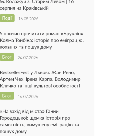
✂️ Колажуй зі Старим Левом | 16
серпня на Краківській
Події
16.08.2026
5 причин прочитати роман «Бруклін»
Колма Тойбіна: історія про еміграцію,
кохання та пошук дому
Блог
24.07.2026
BestsellerFest у Львові: Жан Рено,
Артем Чех, Ірена Карпа, Володимир
Кличко та інші культові особистості
Блог
14.07.2026
«На захід від міста» Ганни
Городецької: щемка історія про
самотність, вимушену еміграцію та
пошук дому