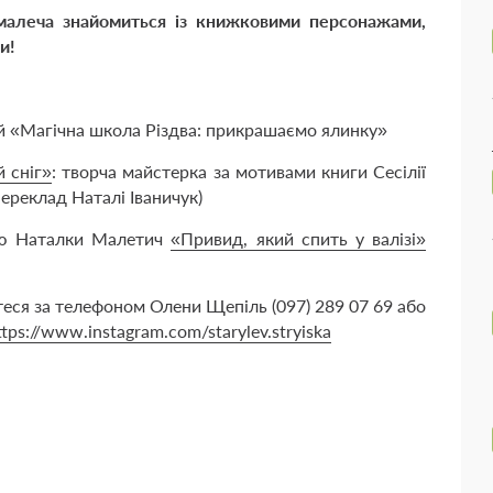
алеча знайомиться із книжковими персонажами,
ки!
ей «Магічна школа Різдва: прикрашаємо ялинку»
 сніг»
: творча майстерка за мотивами книги Сесілії
переклад Наталі Іваничук)
ою Наталки Малетич
«Привид, який спить у валізі»
еся за телефоном Олени Щепіль (097) 289 07 69 або
ttps://www.instagram.com/starylev.stryiska