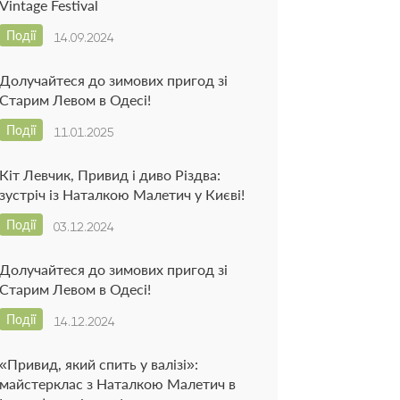
Vintage Festival
Події
14.09.2024
Долучайтеся до зимових пригод зі
Старим Левом в Одесі!
Події
11.01.2025
Кіт Левчик, Привид і диво Різдва:
зустріч із Наталкою Малетич у Києві!
Події
03.12.2024
Долучайтеся до зимових пригод зі
Старим Левом в Одесі!
Події
14.12.2024
«Привид, який спить у валізі»:
майстерклас з Наталкою Малетич в