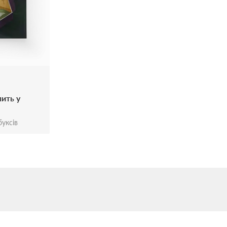
пить у
уксів