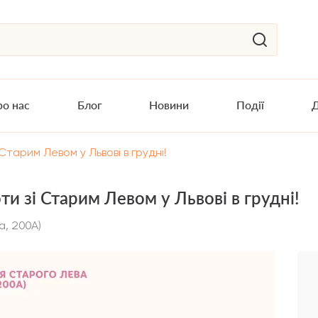
о нас
Блог
Новини
Події
Д
тарим Левом у Львові в грудні!
и зі Старим Левом у Львові в грудні!
а, 200А)