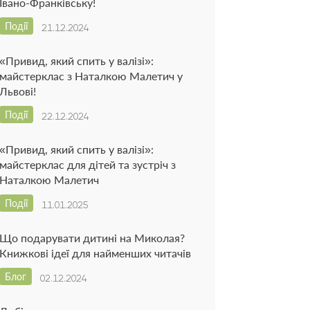
Івано-Франківську!
Події
21.12.2024
«Привид, який спить у валізі»:
майстерклас з Наталкою Малетич у
Львові!
Події
22.12.2024
«Привид, який спить у валізі»:
майстерклас для дітей та зустріч з
Наталкою Малетич
Події
11.01.2025
Що подарувати дитині на Миколая?
Книжкові ідеї для найменших читачів
Блог
02.12.2024