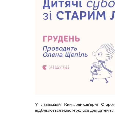
У львівській Книгарні-кав’ярні Ста
відбуваються майстеркласи для дітей з