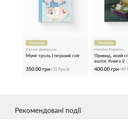
Паперова
Паперова
Сесілія Девідссон
Наталка Малетич
Мумі-троль і перший сніг
Привид, який с
валізі. Книга 2
350.00 грн
400.00 грн
+
35
буксів
+
40
б
Рекомендовані події