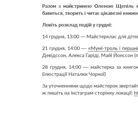
Разом з майстринею Оленою Щепіль м
бавиться, творить і читає цікавезні книж
Ловіть розклад подій у грудні:
14 грудня, 13:00 — Майстерклас для діт
21 грудня, 14:00 —
«Мумі-троль і перший
Девідссон, Алекса Гаріді, Майї Йонссон (
28 грудня, 14:00 — майстерка за книг
(ілюстрації Наталки Чорної)
За уточненнями щодо майстерок звертайт
ж пишіть на інстаграм-сторінку локації:
h