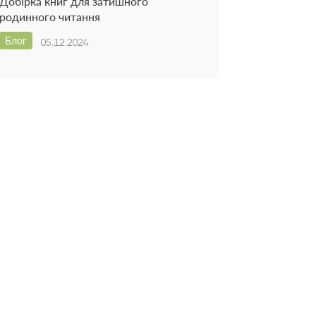
Добірка книг для затишного
родинного читання
Блог
05.12.2024