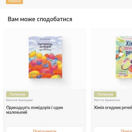
Новина
Вам може сподобатися
Паперова
Паперова
Євгенія Кузнєцова
Маттіа Крівелліні
Одинадцять помідорів і один
Хімія огидних рече
маленький
Повідомити
Пові