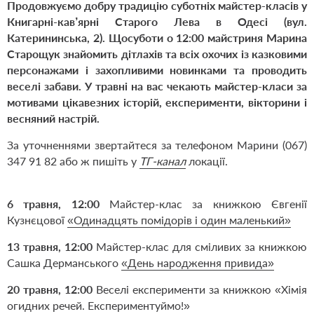
Продовжуємо добру традицію суботніх майстер-класів у
Книгарні-кав’ярні Старого Лева в Одесі (вул.
Катерининська, 2). Щосуботи о 12:00 майстриня Марина
Старощук знайомить дітлахів та всіх охочих із казковими
персонажами і захопливими новинками та проводить
веселі забави. У травні на вас чекають майстер-класи за
мотивами цікавезних історій, експерименти, вікторини і
весняний настрій.
За уточненнями звертайтеся за телефоном Марини (067)
347 91 82 або ж пишіть у
TГ
-канал
локації.
6 травня, 12:00
Майстер-клас за книжкою Євгенії
Кузнєцової
«Одинадцять помідорів і один маленький»
13 травня, 12:00
Майстер-клас для сміливих за книжкою
Сашка Дерманського
«День народження привида»
20 травня, 12:00
Веселі експерименти за книжкою
«Хімія
огидних речей. Експериментуймо!»