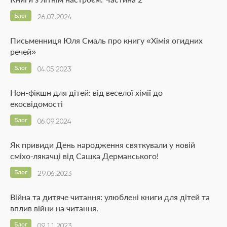
Блог
26.07.2024
Письменниця Юля Смаль про книгу «Хімія огидних
речей»
Блог
04.05.2023
Нон-фікшн для дітей: від веселої хімії до
екосвідомості
Блог
06.09.2024
Як привиди День народження святкували у новій
сміхо-лякачці від Сашка Дерманського!
Блог
29.06.2023
Війна та дитяче читання: улюблені книги для дітей та
вплив війни на читання.
Блог
09.11.2023