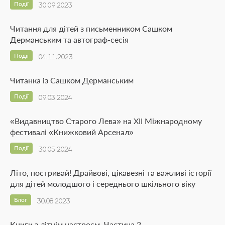
Події
30.09.2023
Читання для дітей з письменником Сашком
Дерманським та автограф-сесія
Події
04.11.2023
Читанка із Сашком Дерманським
Події
09.03.2024
«Видавництво Старого Лева» на ХІІ Міжнародному
фестивалі «Книжковий Арсенал»
Події
30.05.2024
Літо, постривай! Драйвові, цікавезні та важливі історії
для дітей молодшого і середнього шкільного віку
Блог
30.08.2023
Книги з літнім настроєм. Частина 2