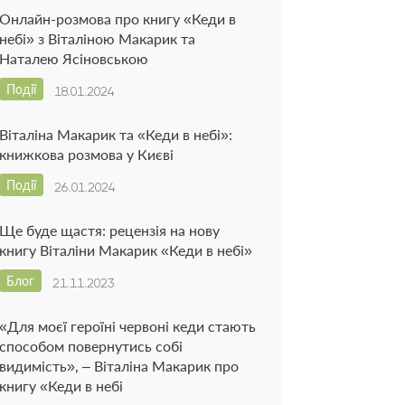
Онлайн-розмова про книгу «Кеди в
небі» з Віталіною Макарик та
Наталею Ясіновською
Події
18.01.2024
Віталіна Макарик та «Кеди в небі»:
книжкова розмова у Києві
Події
26.01.2024
Ще буде щастя: рецензія на нову
книгу Віталіни Макарик «Кеди в небі»
Блог
21.11.2023
«Для моєї героїні червоні кеди стають
способом повернутись собі
видимість», – Віталіна Макарик про
книгу «Кеди в небі