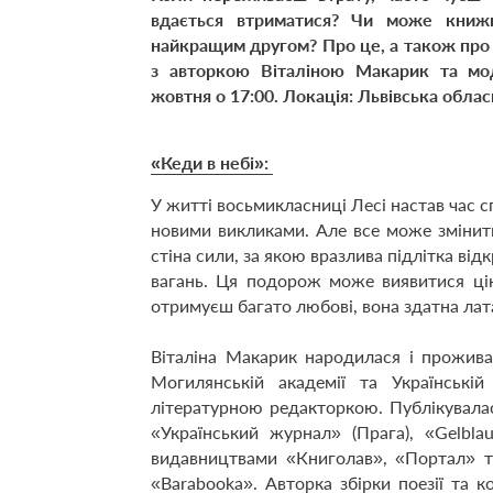
вдається втриматися? Чи може книжк
найкращим другом? Про це, а також про г
з авторкою Віталіною Макарик та мо
жовтня о 17:00. Локація: Львівська обласн
«Кеди в небі»:
У житті восьмикласниці Лесі настав час с
новими викликами. Але все може змінити
стіна сили, за якою вразлива підлітка від
вагань. Ця подорож може виявитися ці
отримуєш багато любові, вона здатна лат
Віталіна Макарик народилася і прожива
Могилянській академії та Українські
літературною редакторкою. Публікувалас
«Український журнал» (Прага), «Gelbla
видавництвами «Книголав», «Портал» 
«Barabooka». Авторка збірки поезії та к