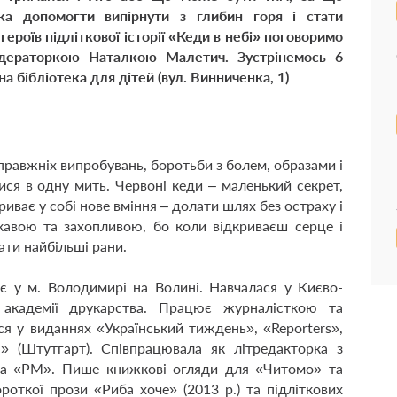
а допомогти випірнути з глибин горя і стати
ероїв підліткової історії «Кеди в небі» поговоримо
дераторкою Наталкою Малетич. Зустрінемось 6
а бібліотека для дітей (вул. Винниченка, 1)
правжніх випробувань, боротьби з болем, образами і
ся в одну мить. Червоні кеди – маленький секрет,
криває у собі нове вміння – долати шлях без остраху і
кавою та захопливою, бо коли відкриваєш серце і
ати найбільші рани.
є у м. Володимирі на Волині. Навчалася у Києво-
й академії друкарства. Працює журналісткою та
я у виданнях «Український тиждень», «Reporters»,
u» (Штутгарт). Співпрацювала як літредакторка з
та «РМ». Пише книжкові огляди для «Читомо» та
ороткої прози «Риба хоче» (2013 р.) та підліткових