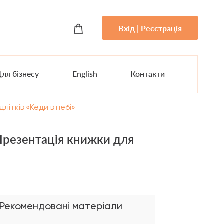
Вхід | Реєстрація
ля бізнесу
English
Контакти
літків «Кеди в небі»
 Презентація книжки для
Рекомендовані матеріали