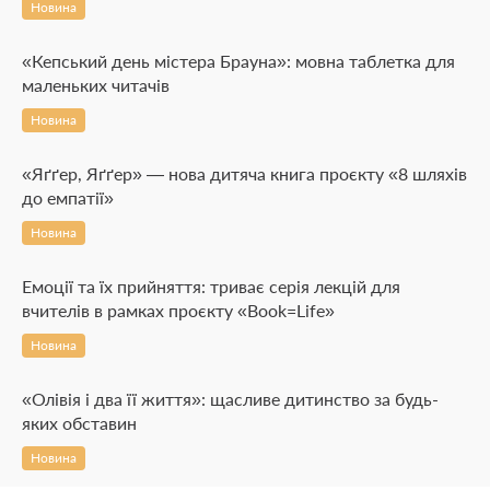
Новина
«Кепський день містера Брауна»: мовна таблетка для
маленьких читачів
Новина
«Яґґер, Яґґер» — нова дитяча книга проєкту «8 шляхів
до емпатії»
Новина
Емоції та їх прийняття: триває серія лекцій для
вчителів в рамках проєкту «Book=Life»
Новина
«Олівія і два її життя»: щасливе дитинство за будь-
яких обставин
Новина