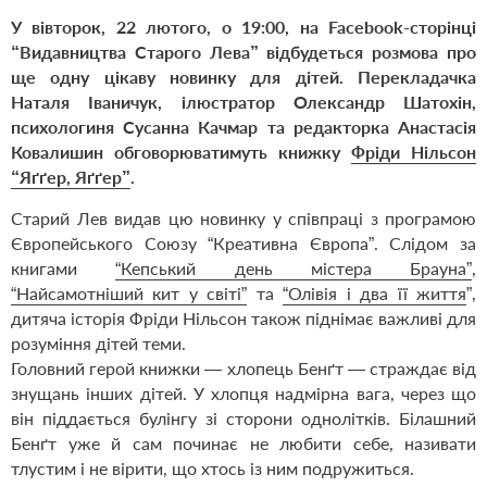
У вівторок, 22 лютого, о 19:00, на Facebook-сторінці
“Видавництва Старого Лева” відбудеться розмова про
ще одну цікаву новинку для дітей. Перекладачка
Наталя Іваничук, ілюстратор Олександр Шатохін,
психологиня Сусанна Качмар та редакторка Анастасія
Ковалишин обговорюватимуть книжку
Фріди Нільсон
“Яґґер, Яґґер”
.
Старий Лев видав цю новинку у співпраці з програмою
Європейського Союзу “Креативна Європа”. Слідом за
книгами
“Кепський день містера Брауна”
,
“Найсамотніший кит у світі”
та
“Олівія і два її життя
”,
дитяча історія Фріди Нільсон також піднімає важливі для
розуміння дітей теми.
Головний герой книжки — хлопець Бенґт — страждає від
знущань інших дітей. У хлопця надмірна вага, через що
він піддається булінгу зі сторони однолітків. Білашний
Бенґт уже й сам починає не любити себе, називати
тлустим і не вірити, що хтось із ним подружиться.