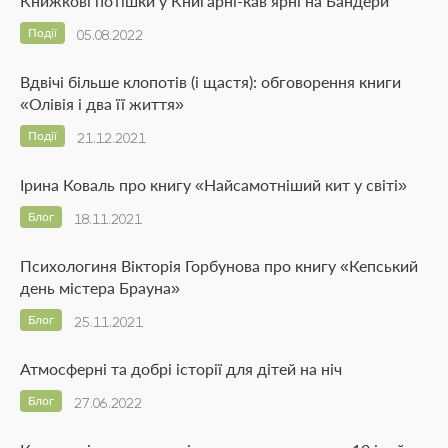
Книжкові потішки у Книгарні-кав’ярні на Бандери
Події
05.08.2022
Вдвічі більше клопотів (і щастя): обговорення книги
«Олівія і два її життя»
Події
21.12.2021
Ірина Коваль про книгу «Найсамотніший кит у світі»
Блог
18.11.2021
Психологиня Вікторія Горбунова про книгу «Кепський
день містера Брауна»
Блог
25.11.2021
Атмосферні та добрі історії для дітей на ніч
Блог
27.06.2022