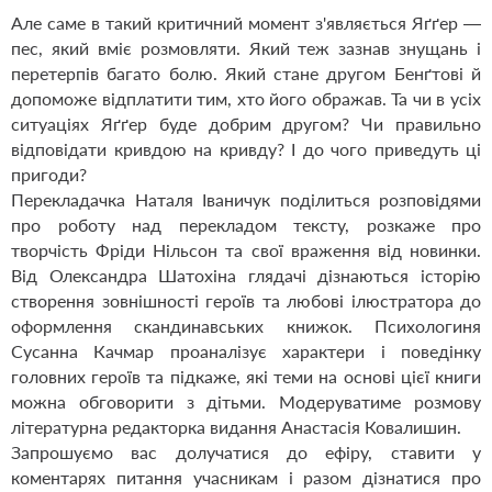
Але саме в такий критичний момент з'являється Яґґер —
пес, який вміє розмовляти. Який теж зазнав знущань і
перетерпів багато болю. Який стане другом Бенґтові й
допоможе відплатити тим, хто його ображав. Та чи в усіх
ситуаціях Яґґер буде добрим другом? Чи правильно
відповідати кривдою на кривду? І до чого приведуть ці
пригоди?
Перекладачка Наталя Іваничук поділиться розповідями
про роботу над перекладом тексту, розкаже про
творчість Фріди Нільсон та свої враження від новинки.
Від Олександра Шатохіна глядачі дізнаються історію
створення зовнішності героїв та любові ілюстратора до
оформлення скандинавських книжок. Психологиня
Сусанна Качмар проаналізує характери і поведінку
головних героїв та підкаже, які теми на основі цієї книги
можна обговорити з дітьми. Модеруватиме розмову
літературна редакторка видання Анастасія Ковалишин.
Запрошуємо вас долучатися до ефіру, ставити у
коментарях питання учасникам і разом дізнатися про