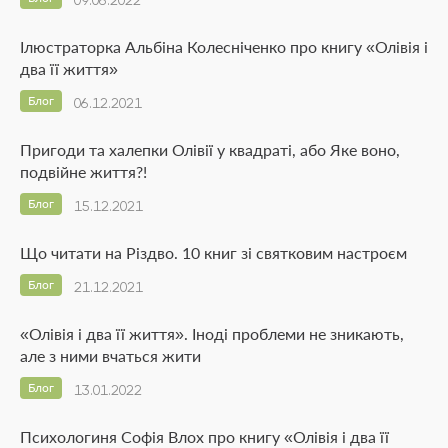
09.06.2022
Ілюстраторка Альбіна Колесніченко про книгу «Олівія і
два її життя»
Блог
06.12.2021
Пригоди та халепки Олівії у квадраті, або Яке воно,
подвійне життя?!
Блог
15.12.2021
Що читати на Різдво. 10 книг зі святковим настроєм
Блог
21.12.2021
«Олівія і два її життя». Іноді проблеми не зникають,
але з ними вчаться жити
Блог
13.01.2022
Психологиня Софія Влох про книгу «Олівія і два її