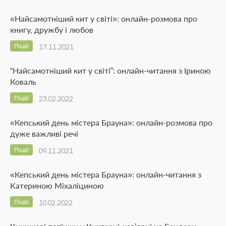
«Найсамотніший кит у світі»: онлайн-розмова про
книгу, дружбу і любов
Події
17.11.2021
“Найсамотніший кит у світі”: онлайн-читання з Іриною
Коваль
Події
23.02.2022
«Кепський день містера Брауна»: онлайн-розмова про
дуже важливі речі
Події
09.11.2021
«Кепський день містера Брауна»: онлайн-читання з
Катериною Міхаліциною
Події
10.02.2022