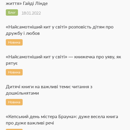
життя» Гайді Лінде
Блог
18.01.2022
«Найсамотніший кит у світі» розповість дітям про
дружбу і любов
Новина
«Найсамотніший кит у світі» — книжечка про уяву, як
рятує
Новина
Дитячі книги на важливі теми: читання з
дошкільнятами
Новина
«Кепський день містера Брауна»: дуже весела книга
про дуже важливі речі