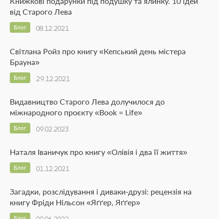
Книжкові подарунки під подушку та ялинку. 10 ідей
від Старого Лева
Блог
08.12.2021
Світлана Ройз про книгу «Кепський день містера
Брауна»
Блог
29.12.2021
Видавництво Старого Лева долучилося до
міжнародного проєкту «Book = Life»
Блог
09.02.2023
Наталя Іваничук про книгу «Олівія і два її життя»
Блог
01.12.2021
Загадки, розслідування і диваки-друзі: рецензія на
книгу Фріди Нільсон «Яґґер, Яґґер»
Блог