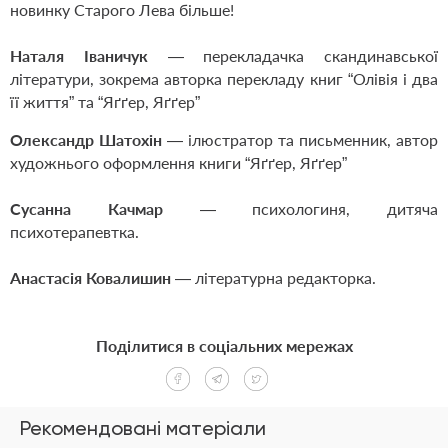
новинку Старого Лева більше!
Наталя Іваничук
— перекладачка скандинавської
літератури, зокрема авторка перекладу книг “Олівія і два
її життя” та “Яґґер, Яґґер”
Олександр Шатохін
— ілюстратор та письменник, автор
художнього оформлення книги “Яґґер, Яґґер”
Сусанна Качмар
— психологиня, дитяча
психотерапевтка.
Анастасія Ковалишин
— літературна редакторка.
Поділитися в соціальних мережах
Рекомендовані матеріали