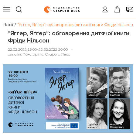
/
/
Події
“Яґґер, Яґґер”: обговорення дитячої книги Фріди Нільсон
“Яґґер, Яґґер”: обговорення дитячої книги
Фріди Нільсон
22.02.2022 19:00-22.02.2022 20:00
•
онлайн. ФБ-сторінка Старого Лева