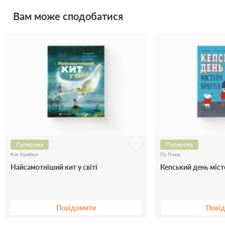
Вам може сподобатися
Паперова
Паперова
Кім Крабел
Лу Пікок
Найсамотніший кит у світі
Кепський день міст
Повідомити
Пові