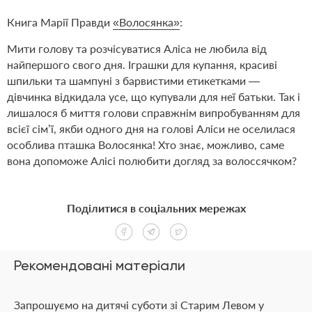
Книга Марії Правди
«Волосянка»
:
Мити голову та розчісуватися Аліса не любила від
найпершого свого дня. Іграшки для купання, красиві
шпильки та шампуні з барвистими етикетками —
дівчинка відкидала усе, що купували для неї батьки. Так і
лишалося б миття голови справжнім випробуванням для
всієї сім’ї, якби одного дня на голові Аліси не оселилася
особлива пташка Волосянка! Хто знає, можливо, саме
вона допоможе Алісі полюбити догляд за волоссячком?
Поділитися в соціальних мережах
Рекомендовані матеріали
Запрошуємо на дитячі суботи зі Старим Левом у