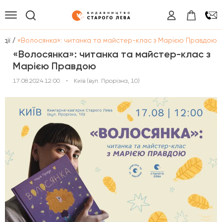
/
одії
«Волосянка»: читанка та майстер-клас з Марією Правдою
«Волосянка»: читанка та майстер-клас з
Марією Правдою
17.08.2024 12:00
•
Київ (вул. Прорізна, 10)