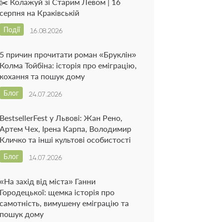
✂️ Колажуй зі Старим Левом | 16
серпня на Краківській
Події
16.08.2026
5 причин прочитати роман «Бруклін»
Колма Тойбіна: історія про еміграцію,
кохання та пошук дому
Блог
24.07.2026
BestsellerFest у Львові: Жан Рено,
Артем Чех, Ірена Карпа, Володимир
Кличко та інші культові особистості
Блог
14.07.2026
«На захід від міста» Ганни
Городецької: щемка історія про
самотність, вимушену еміграцію та
пошук дому