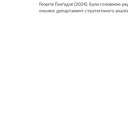
Георгія Ґонґадзе (2024). Була головною р
очолює департамент стратегічного аналі