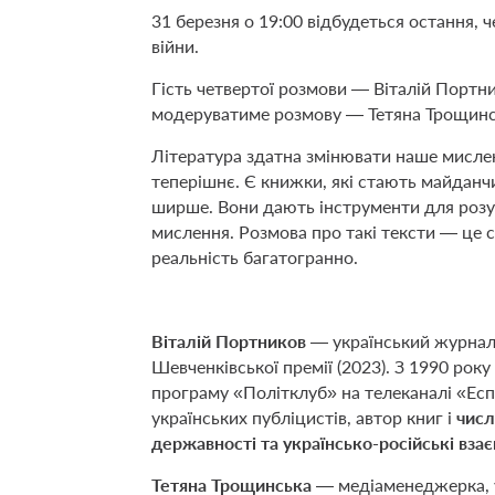
31 березня о 19:00 відбудеться остання, 
війни.
Гість четвертої розмови — Віталій Портни
модеруватиме розмову — Тетяна Трощинс
Література здатна змінювати наше мислен
теперішнє. Є книжки, які стають майданч
ширше. Вони дають інструменти для розум
мислення. Розмова про такі тексти — це 
реальність багатогранно.
Віталій Портников
— український журналі
Шевченківської премії (2023). З 1990 року
програму «Політклуб» на телеканалі «Есп
українських публіцистів, автор книг і
числ
державності та українсько-російські вза
Тетяна Трощинська
— медіаменеджерка, ук