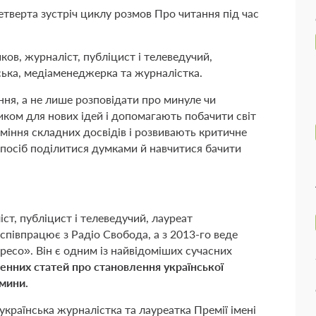
четверта зустріч циклу розмов Про читання під час
ков, журналіст, публіцист і телеведучий,
ька, медіаменеджерка та журналістка.
ня, а не лише розповідати про минуле чи
иком для нових ідей і допомагають побачити світ
іння складних досвідів і розвивають критичне
спосіб поділитися думками й навчитися бачити
ст, публіцист і телеведучий, лауреат
 співпрацює з Радіо Свобода, а з 2013-го веде
ресо». Він є одним із найвідоміших сучасних
енних статей про становлення української
ємини.
раїнська журналістка та лауреатка Премії імені