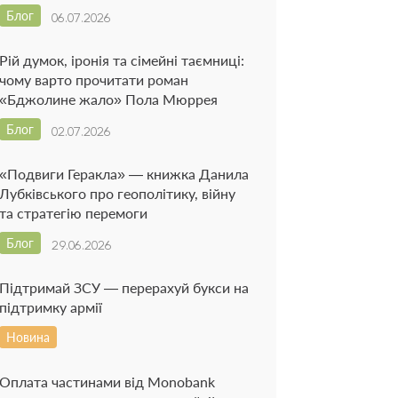
Блог
06.07.2026
Рій думок, іронія та сімейні таємниці:
чому варто прочитати роман
«Бджолине жало» Пола Мюррея
Блог
02.07.2026
«Подвиги Геракла» — книжка Данила
Лубківського про геополітику, війну
та стратегію перемоги
Блог
29.06.2026
Підтримай ЗСУ — перерахуй букси на
підтримку армії
Новина
Оплата частинами від Monobank