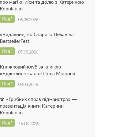
про магію, ліси та долю з Катериною
Корнієнко
Події
06.08.2026
«Видавництво Старого Лева» на
BestsellerFest
Події
07.08.2026
Книжковий клуб за книгою
«Бджолине жало» Пола Мюррея
Події
08.08.2026
🍄 «Грибних справ підмайстра» —
презентація книги Катерини
Корнієнко
Події
16.08.2026