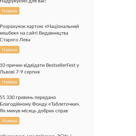
Надрукуємо для вас!
Новина
Розрахунок картою «Національний
кешбек» на сайті Видавництва
Старого Лева
Новина
10 причин відвідати BestsellerFest у
Львові 7-9 серпня
Новина
55 330 гривень передано
Благодійному Фонду «Таблеточки».
Як минув місяць добрих справ
Новина
«Книжечка-мандрівочка. ЗСУ» і